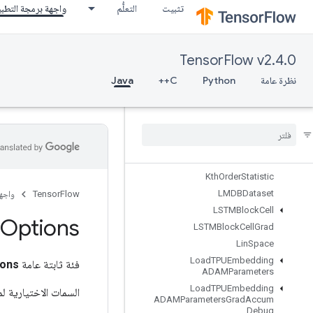
InplaceSub
تثبيت
التعلُّم
واجهة برمجة التطب
InplaceUpdate
IsBoostedTreesEnsembleInitialize
d
TensorFlow v2.4.0
IsBoostedTreesQuantileStreamRe
sourceInitialized
نظرة عامة
Python
C++
Java
IsVariableInitialized
Isotonic
Regression
Iterator
Get
Device
KMC2Chain
Initialization
Kmeans
Plus
Plus
Initialization
Kth
Order
Statistic
LMDBDataset
TensorFlow
واجه
LSTMBlock
Cell
Options
LSTMBlock
Cell
Grad
Lin
Space
Load
TPUEmbedding
فئة ثابتة عامة
ons
ADAMParameters
Load
TPUEmbedding
السمات الاختيارية ل
ADAMParameters
Grad
Accum
Debug