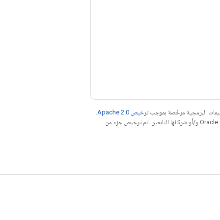
عليمات البرمجية مرخّصة بموجب
ترخيص Apache 2.0‏
.
. إنّ Java هي علامة تجارية مسجَّلة لشركة Oracle و/أو شركائها التابعين. تم ترخيص جزء من