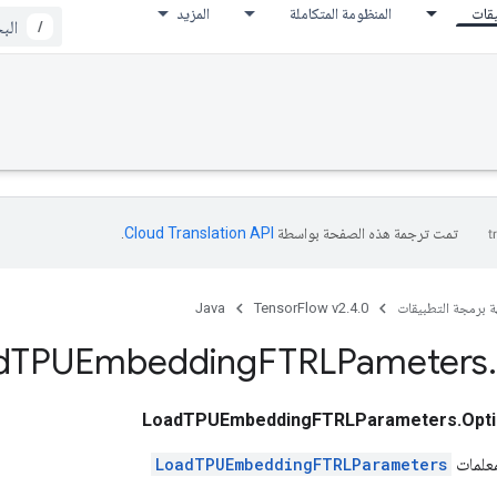
يقات
المنظومة المتكاملة
المزيد
/
تمت ترجمة هذه الصفحة بواسطة
Cloud Translation API‏
.
ة برمجة التطبيقات
TensorFlow v2.4.0
Java
d
TPUEmbedding
FTRLPameters
.
LoadTPUEmbeddingFTRLParameters.Opti
معلمات
LoadTPUEmbeddingFTRLParameters