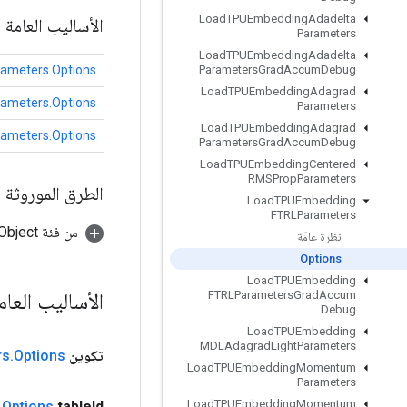
Load
TPUEmbedding
Adadelta
الأساليب العامة
Parameters
Load
TPUEmbedding
Adadelta
meters.Options
Parameters
Grad
Accum
Debug
Load
TPUEmbedding
Adagrad
meters.Options
Parameters
Load
TPUEmbedding
Adagrad
meters.Options
Parameters
Grad
Accum
Debug
Load
TPUEmbedding
Centered
RMSProp
Parameters
الطرق الموروثة
Load
TPUEmbedding
FTRLParameters
من فئة java.lang.Object
نظرة عامّة
Options
Load
TPUEmbedding
الأساليب العا
FTRLParameters
Grad
Accum
Debug
Load
TPUEmbedding
MDLAdagrad
Light
Parameters
تكوين
Options
.
rs
Load
TPUEmbedding
Momentum
Parameters
Load
TPUEmbedding
Momentum
.
Options
table
Id