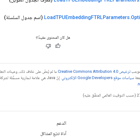
Opt
.
FTRLParameters
TPUEmbedding
Load
(اسم جدول السلسلة)
هل كان المحتوى مفيدًا؟
بموجب
ترخيص Creative Commons Attribution 4.0‏
ما لم يُنصّ على خلاف ذلك، وعينات الت
جعة
سياسات موقع Google Developers الإلكتروني
.
n
الدعم
أداة تتبّع المشاكل