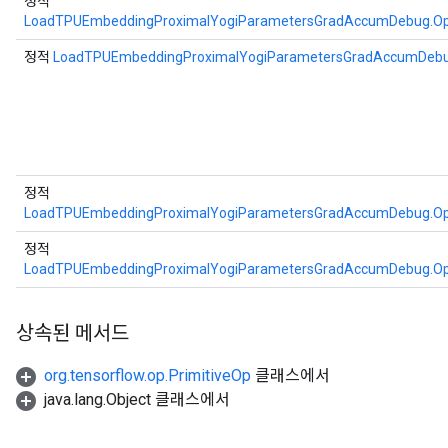
정적
LoadTPUEmbeddingProximalYogiParametersGradAccumDebug.Op
정적
LoadTPUEmbeddingProximalYogiParametersGradAccumDeb
정적
LoadTPUEmbeddingProximalYogiParametersGradAccumDebug.Op
정적
LoadTPUEmbeddingProximalYogiParametersGradAccumDebug.Op
상속된 메서드
org.tensorflow.op.PrimitiveOp
클래스에서
java.lang.Object 클래스에서