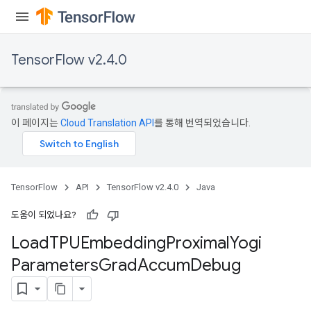
TensorFlow v2.4.0
sGradAccumDebug
rs
ersGradAccumDebug
rs
이 페이지는
Cloud Translation API
를 통해 번역되었습니다.
ersGradAccumDebug
Parameters
GradAccumDebug
TensorFlow
API
TensorFlow v2.4.0
Java
Parameters
ters
도움이 되었나요?
tersGradAccumDebug
Load
TPUEmbedding
Proximal
Yogi
arameters
Parameters
Grad
Accum
Debug
ParametersGradAccumDebug
meters
ametersGradAccumDebug