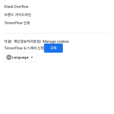
u
Stack Overflow
uAndRequantize
브랜드 가이드라인
TensorFlow 인용
AndRelu
AndReluAndRequantize
약관
개인정보처리방침
Manage cookies
ize
구독
TensorFlow 뉴스레터 신청
Requantize
ize