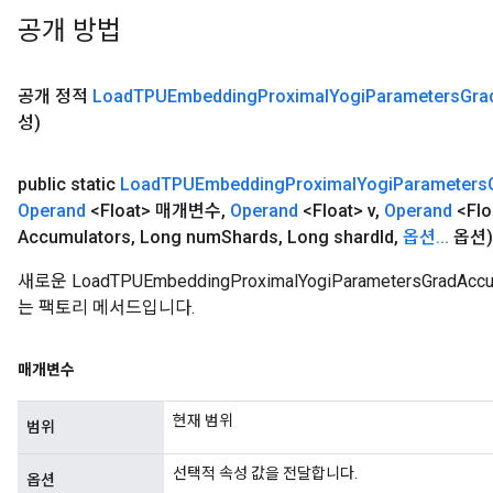
공개 방법
공개 정적
Load
TPUEmbedding
Proximal
Yogi
Parameters
Gra
성)
public static
Load
TPUEmbedding
Proximal
Yogi
Parameters
Operand
<Float> 매개변수
,
Operand
<Float> v
,
Operand
<Flo
Accumulators
,
Long num
Shards
,
Long shard
Id
,
옵션
.
.
.
옵션)
새로운 LoadTPUEmbeddingProximalYogiParametersGr
는 팩토리 메서드입니다.
매개변수
현재 범위
범위
선택적 속성 값을 전달합니다.
옵션