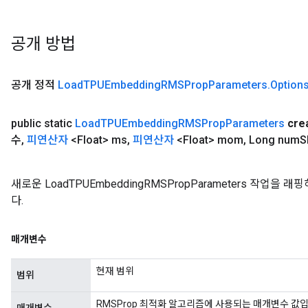
공개 방법
공개 정적
Load
TPUEmbedding
RMSProp
Parameters
.
Option
public static
Load
TPUEmbedding
RMSProp
Parameters
cre
수
,
피연산자
<Float> ms
,
피연산자
<Float> mom
,
Long num
S
새로운 LoadTPUEmbeddingRMSPropParameters 작업
다.
매개변수
현재 범위
범위
RMSProp 최적화 알고리즘에 사용되는 매개변수 값입