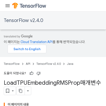
sGradAccumDebug
TensorFlow v2.4.0
rs
ersGradAccumDebug
rs
ersGradAccumDebug
이 페이지는
Cloud Translation API
를 통해 번역되었습니다.
Parameters
GradAccumDebug
Parameters
TensorFlow
API
TensorFlow v2.4.0
Java
ters
tersGradAccumDebug
도움이 되었나요?
arameters
Load
TPUEmbedding
RMSProp매개변수
ParametersGradAccumDebug
meters
ametersGradAccumDebug
rs
이 페이지의 내용