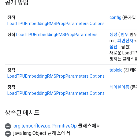
공개 방법
정적
config
(문자열 
LoadTPUEmbeddingRMSPropParameters.Options
정적
LoadTPUEmbeddingRMSPropParameters
생성
(
범위
범위
ms,
피연산자
<
옵션...
옵션)
새로운 LoadTP
핑하는 클래스를
정적
tableId
(긴 테이
LoadTPUEmbeddingRMSPropParameters.Options
정적
테이블이름
(문
LoadTPUEmbeddingRMSPropParameters.Options
상속된 메서드
org.tensorflow.op.PrimitiveOp
클래스에서
java.lang.Object 클래스에서