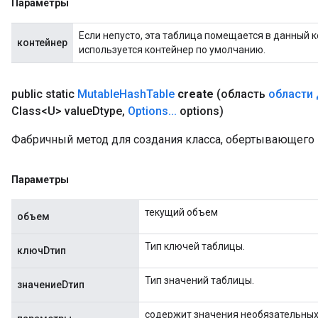
Параметры
u
uAndRequantize
Если непусто, эта таблица помещается в данный к
контейнер
используется контейнер по умолчанию.
AndRelu
public static
Mutable
Hash
Table
create
(область
области 
AndReluAndRequantize
Class<U> value
Dtype
,
Options
.
.
.
options)
ize
Фабричный метод для создания класса, обертывающего 
Requantize
Параметры
ize
текущий объем
объем
Тип ключей таблицы.
ключDтип
Тип значений таблицы.
значениеDтип
содержит значения необязательных