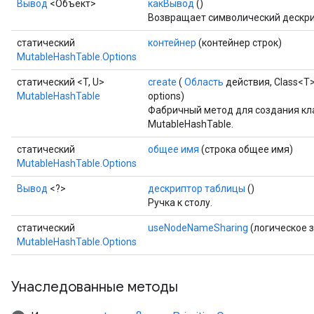
Вывод
<Объект>
какВывод
()
Возвращает символический дескри
статический
контейнер
(контейнер строк)
MutableHashTable.Options
статический <T, U>
create
(
Область
действия, Class<T>
MutableHashTable
options)
Фабричный метод для создания кл
MutableHashTable.
статический
общее имя
(строка общее имя)
MutableHashTable.Options
Вывод
<?>
дескриптор таблицы
()
Ручка к столу.
статический
useNodeNameSharing
(логическое 
MutableHashTable.Options
Унаследованные методы