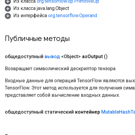
Из класса
org.tensorflow.op.PrimitiveOp
Из класса java.lang.Object
Из интерфейса
org.tensorflow.Operand
Публичные методы
общедоступный
вывод
<Object>
as
Output
()
Возвращает символический дескриптор тензора.
Входные данные для операций TensorFlow являются вы
ize
TensorFlow. Этот метод используется для получения сим
представляет собой вычисление входных данных.
общедоступный статический
контейнер
Mutable
Hash
T
Requantize
ize
AndReluAndRequantize