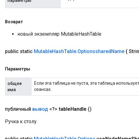
параметры
Возврат
новый экземпляр MutableHashTable
public static
Mutable
Hash
Table
.
Optionsshared
Name
(
Stri
Параметры
Если эта таблица не пуста, эта таблица использу
общее
сеансах.
имя
публичный
вывод
<?>
table
Handle
()
Ручка к столу.
public static
Mutable
Hash
Table
.
Options
use
Node
Name
Sha