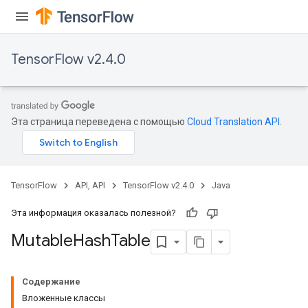
TensorFlow v2.4.0
Эта страница переведена с помощью
Cloud Translation API
.
TensorFlow
API, API
TensorFlow v2.4.0
Java
Эта информация оказалась полезной?
Mutable
Hash
Table
Содержание
Вложенные классы