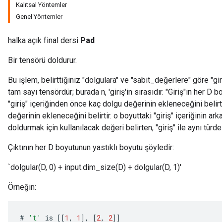
Kalıtsal Yöntemler
Genel Yöntemler
halka açık final dersi
Pad
Bir tensörü doldurur.
Bu işlem, belirttiğiniz "dolgulara" ve "sabit_değerlere" göre "giriş
tam sayı tensördür; burada n, 'giriş'in sırasıdır. "Giriş"in her D b
"giriş" içeriğinden önce kaç dolgu değerinin ekleneceğini belirt
değerinin ekleneceğini belirtir. o boyuttaki "giriş" içeriğinin ark
doldurmak için kullanılacak değeri belirten, "giriş" ile aynı türde
Çıktının her D boyutunun yastıklı boyutu şöyledir:
`dolgular(D, 0) + input.dim_size(D) + dolgular(D, 1)'
Örneğin:
ize
#
't'
is
[[
1
,
1
]
,
[
2
,
2
]]