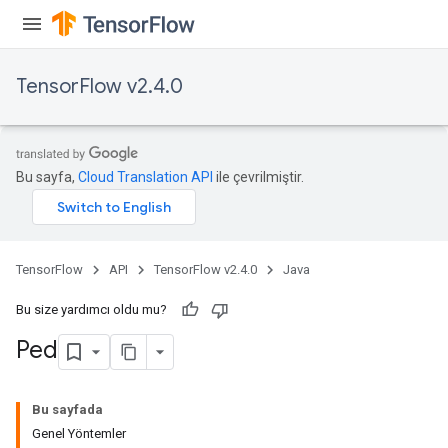
TensorFlow v2.4.0
Bu sayfa,
Cloud Translation API
ile çevrilmiştir.
TensorFlow
API
TensorFlow v2.4.0
Java
Bu size yardımcı oldu mu?
Ped
Bu sayfada
Genel Yöntemler