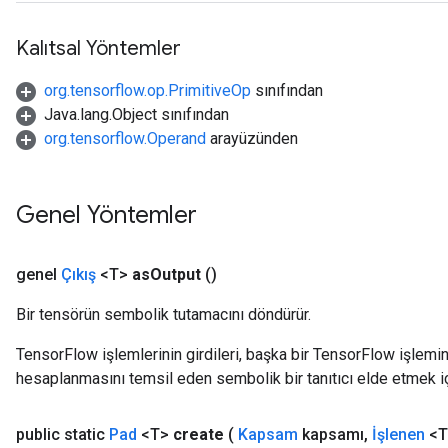
Kalıtsal Yöntemler
org.tensorflow.op.PrimitiveOp
sınıfından
Java.lang.Object sınıfından
org.tensorflow.Operand
arayüzünden
Genel Yöntemler
genel
Çıkış
<T>
as
Output
()
Bir tensörün sembolik tutamacını döndürür.
TensorFlow işlemlerinin girdileri, başka bir TensorFlow işleminin
hesaplanmasını temsil eden sembolik bir tanıtıcı elde etmek için
public static
Pad
<T>
create
(
Kapsam
kapsamı
,
İşlenen
<T>