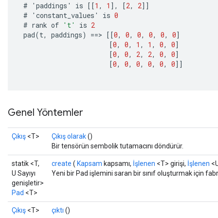
#
'
paddings
'
is
[[
1
,
1
]
,
[
2
,
2
]]
#
'
constant_values
'
is
0
#
rank
of
't'
is
2
pad
(
t
,
paddings
)
==
>
[[
0
,
0
,
0
,
0
,
0
,
0
]
Requantize
[
0
,
0
,
1
,
1
,
0
,
0
]
ize
[
0
,
0
,
2
,
2
,
0
,
0
]
AndReluAndRequantize
[
0
,
0
,
0
,
0
,
0
,
0
]]
u
uAndRequantize
Genel Yöntemler
AndRelu
AndReluAndRequantize
Çıkış
<T>
Çıkış olarak
()
Bir tensörün sembolik tutamacını döndürür.
ize
statik <T,
create
(
Kapsam
kapsamı,
İşlenen
<T> girişi,
İşlenen
<U
U Sayıyı
Yeni bir Pad işlemini saran bir sınıf oluşturmak için fab
Requantize
genişletir>
ize
Pad
<T>
Çıkış
<T>
çıktı
()