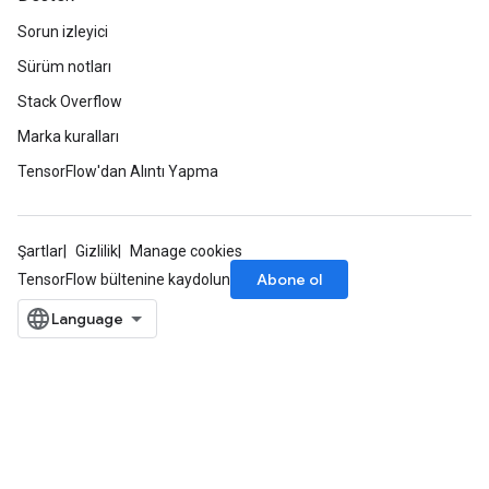
Sorun izleyici
Sürüm notları
Stack Overflow
Marka kuralları
m
TensorFlow'dan Alıntı Yapma
rs
ersGradAccumDebug
eters
Şartlar
Gizlilik
Manage cookies
metersGradAccumDebug
Abone ol
TensorFlow bültenine kaydolun
ters
metersGradAccumDebug
ropParameters
s
ersGradAccumDebug
ghtParameters
meters
ametersGradAccumDebug