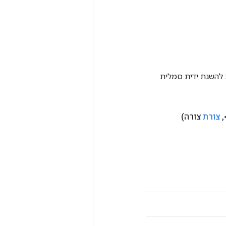
Tenso אחרת. שיטה זו משמשת להשגת ידית סמלית
,
צורת
צורה)