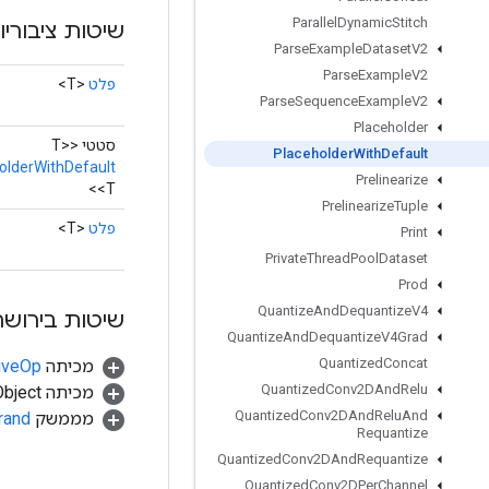
Parallel
Dynamic
Stitch
שיטות ציבוריו
Parse
Example
Dataset
V2
Parse
Example
V2
פלט
<T>
Parse
Sequence
Example
V2
Placeholder
סטטי <T>
Placeholder
With
Default
olderWithDefault
Prelinearize
<T>
Prelinearize
Tuple
פלט
<T>
Print
Private
Thread
Pool
Dataset
Prod
Quantize
And
Dequantize
V4
שיטות בירושה
Quantize
And
Dequantize
V4Grad
Quantized
Concat
מכיתה
tiveOp
Quantized
Conv2DAnd
Relu
מכיתה java.lang.Object
Quantized
Conv2DAnd
Relu
And
מממשק
rand
Requantize
Quantized
Conv2DAnd
Requantize
Quantized
Conv2DPer
Channel