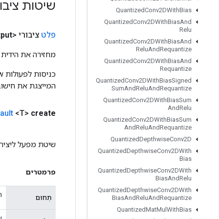
שיטות ציבו
Quantized
Conv2DWith
Bias
Quantized
Conv2DWith
Bias
And
Relu
פלט
ציבורי <T>
put
Quantized
Conv2DWith
Bias
And
Relu
And
Requantize
מחזירה את הידית 
Quantized
Conv2DWith
Bias
And
Requantize
Quantized
Conv2DWith
Bias
Signed
המייצגת את חישוב
Sum
And
Relu
And
Requantize
Quantized
Conv2DWith
Bias
Sum
And
Relu
ault
<T>
create
Quantized
Conv2DWith
Bias
Sum
And
Relu
And
Requantize
Quantized
Depthwise
Conv2D
שיטת מפעל ליצירת מחלקה העו
Quantized
Depthwise
Conv2DWith
Bias
Quantized
Depthwise
Conv2DWith
פרמטרים
Bias
And
Relu
Quantized
Depthwise
Conv2DWith
ה
תְחוּם
Bias
And
Relu
And
Requantize
Quantized
Mat
Mul
With
Bias
ע