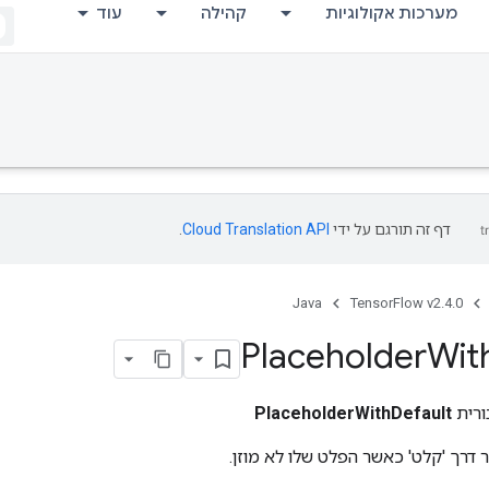
מערכות אקולוגיות
קהילה
עוד
דף זה תורגם על ידי
Cloud Translation API
.
Java
TensorFlow v2.4.0
Placeholder
Wit
ורית
PlaceholderWithDefault
 דרך 'קלט' כאשר הפלט שלו לא מוזן.