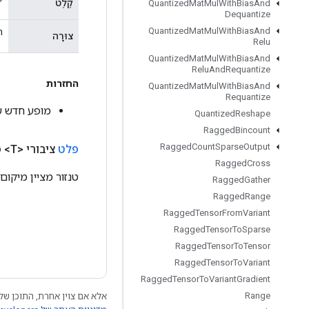
קֶלֶט
Quantized
Mat
Mul
With
Bias
And
Dequantize
Quantized
Mat
Mul
With
Bias
And
ה
צוּרָה
Relu
Quantized
Mat
Mul
With
Bias
And
Relu
And
Requantize
החזרות
Quantized
Mat
Mul
With
Bias
And
Requantize
מופע חדש של lderWithDefault
Quantized
Reshape
Ragged
Bincount
Ragged
Count
Sparse
Output
פלט
ציבורי <T>
פ
Ragged
Cross
טנזור מציין מיקום
Ragged
Gather
Ragged
Range
Ragged
Tensor
From
Variant
Ragged
Tensor
To
Sparse
Ragged
Tensor
To
Tensor
Ragged
Tensor
To
Variant
Ragged
Tensor
To
Variant
Gradient
Range
אלא אם צוין אחרת, התוכן של 