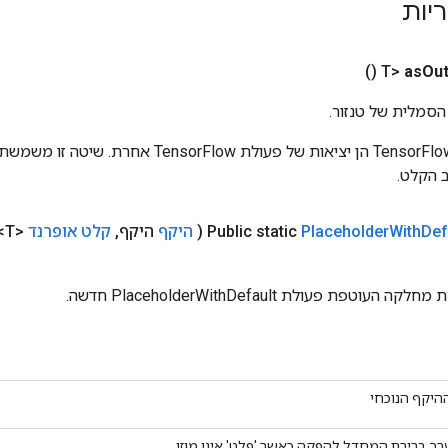
ריות
()
as
Out
הסמלית של טנזור.
כניסות לפעולות TensorFlow הן יציאות של פעולת rFlow
 הקלט.
Def
With
Placeholder
Public static
(
היקף
היקף
,
קלט אופרנד
<T>
טפת פעולת PlaceholderWithDefault חדשה.
היקף הנוכחי
רך ברירת המחדל להפקה כאשר 'פלט' אינו מוזן.