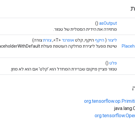
ת
()
asOutput
מחזירה את הידית הסמלית של טנזור.
ליצור
(
היקף
היקף, קלט
אופרנד
<T>,
צורת
צורה)
Placeh
שיטת מפעל ליצירת מחלקה העוטפת פעולת PlaceholderWithDefault חדשה.
פלט
()
טנזור מציין מיקום שברירת המחדל הוא 'קלט' אם הוא לא מוזן.
org.tensorflow.op.Primi
org.tensorflow.Ope