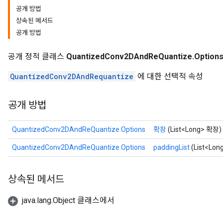
공개 방법
상속된 메서드
공개 방법
Requantize
공개 정적 클래스
QuantizedConv2DAndReQuantize.Option
ize
AndReluAndRequantize
QuantizedConv2DAndRequantize
에 대한 선택적 속성
u
uAndRequantize
공개 방법
QuantizedConv2DAndReQuantize.Options
확장
(List<Long> 확장)
AndRelu
AndReluAndRequantize
QuantizedConv2DAndReQuantize.Options
paddingList
(List<Long
ize
상속된 메서드
Requantize
java.lang.Object 클래스에서
ize