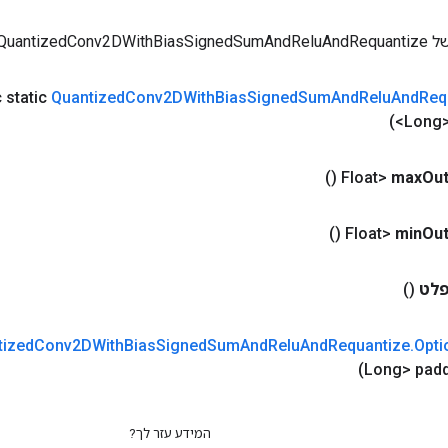
QuantizedConv
c static
Quantized
Conv2DWith
Bias
Signed
Sum
And
Relu
And
Req
)
()
max
Out
()
min
Out
לט
()
tized
Conv2DWith
Bias
Signed
Sum
And
Relu
And
Requantize
.
Opti
המידע עזר לך?