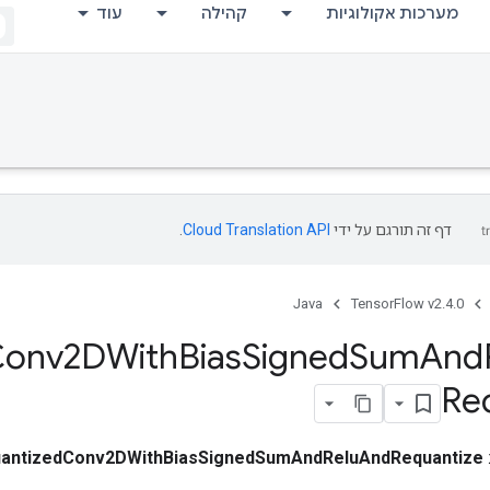
מערכות אקולוגיות
קהילה
עוד
דף זה תורגם על ידי
Cloud Translation API
.
Java
TensorFlow v2.4.0
Conv2DWith
Bias
Signed
Sum
And
Re
antizedConv2DWithBiasSignedSumAndReluAndRequantize