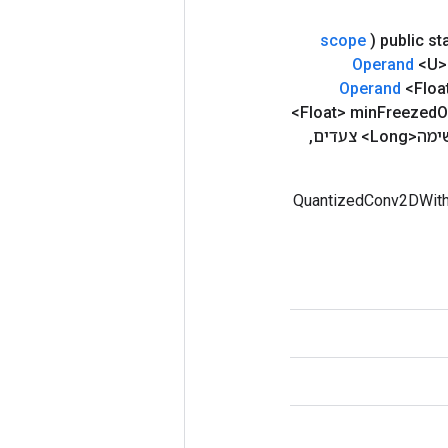
scope
(
public st
Operand
<U> 
Operand
<Floa
<Float> min
Freezed
O
Long> צעדים
,
QuantizedConv2DWithBiasSignedSu