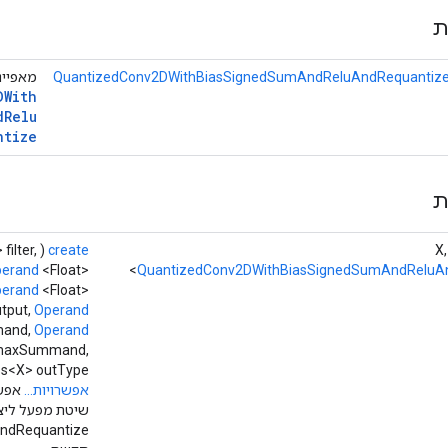
ת
QuantizedConv2DWithBiasSignedSumAndReluAndRequantize
מאפיינ
DWith
d
Relu
ntize
ת
filter,
(
create
erand
<Float>
QuantizedConv2DWithBiasSignedSumAndReluA
erand
<Float>
tput,
Operand
and,
Operand
 maxSummand,
Class<X> outType, רשימה<Long> צעדים, רי
אפשרויות...
אפשר
שיטת מפעל ליצ
ndRequantize