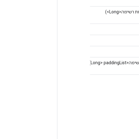
רשימה<Long>)
Long> paddingLis)