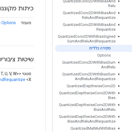
Quantized
Conv2DWith
Bias
And
Relu
כיתות מקוננו
Quantized
Conv2DWith
Bias
And
Relu
And
Requantize
מעמד
.Options
Quantized
Conv2DWith
Bias
And
Requantize
Quantized
Conv2DWith
Bias
Signed
Sum
And
Relu
And
Requantize
סקירה כללית
Options
שיטות ציבוריו
Quantized
Conv2DWith
Bias
Sum
And
Relu
סטטי <X, T, U, V, W>
Quantized
Conv2DWith
Bias
Sum
And
Relu
And
Requantize
ndRequantize
<X>
Quantized
Depthwise
Conv2D
Quantized
Depthwise
Conv2DWith
Bias
Quantized
Depthwise
Conv2DWith
Bias
And
Relu
Quantized
Depthwise
Conv2DWith
Bias
And
Relu
And
Requantize
Quantized
Mat
Mul
With
Bias