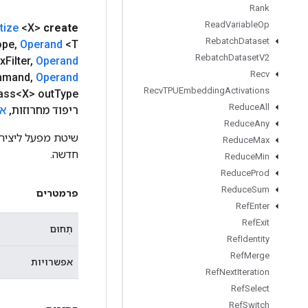
Rank
Read
Variable
Op
tize
<X>
create
Rebatch
Dataset
<T> קלט
Operand
,
ope
Rebatch
Dataset
V2
x
Filter
,
Operand
Recv
mmand
,
Operand
Recv
TPUEmbedding
Activations
ass<X> out
Type
Reduce
All
ריפוד מחרוזות
,
אפ
Reduce
Any
Reduce
Max
חדשה.
Reduce
Min
Reduce
Prod
Reduce
Sum
פרמטרים
Ref
Enter
Ref
Exit
תְחוּם
Ref
Identity
Ref
Merge
אפשרויות
Ref
Next
Iteration
Ref
Select
Ref
Switch