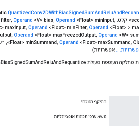
atic
Quantized
Conv2DWith
Bias
Signed
Sum
And
Relu
And
Requan
filter
,
Operand
<V> bias
,
Operand
<Float> min
Input
,
,
sc
t> max
Input
,
Operand
<Float> min
Filter
,
Operand
<Float> > ma
utput
,
Operand
<Float> max
Freezed
Output
,
Operand
<W> su
Cl
,
Summand
<Float> max
Operand
,
Summand
<Float> min
,
רשימה<
שרויות
.
.
.
אפשרויות)
שיטת מפעל ליצירת מחלקה העוטפת פעולת mAndReluAndRequantize
ההיקף הנוכחי
נושא ערכי תכונות אופציונליות