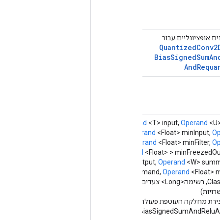
ים אופציונליים עבור
Quantized
Conv2
Bias
Signed
Sum
An
And
Requa
scope
scope,
Operand
<T> input,
Operand
<U> 
Operand
<V> bias,
Operand
<Float> minInput,
Op
maxInput,
Operand
<Float> minFilter,
Op
maxFilter,
Operand
<Float> > minFreezedOu
<Float> maxFreezedOutput,
Operand
<W> summ
<Float> minSummand,
Operand
<Float>
פוד מחרוזת,
ויות)
ירת מחלקה העוטפת פעולת
QuantizedConv2DWithBiasSignedSumAndReluA