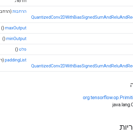
חדשה.
הרחבות
(הרחבות 
QuantizedConv2DWithBiasSignedSumAndReluAndReq
()
maxOutput
()
minOutput
פלט
()
paddingList
(רשימה<t
QuantizedConv2DWithBiasSignedSumAndReluAndReq
org.tensorflow.op.Primi
ריות