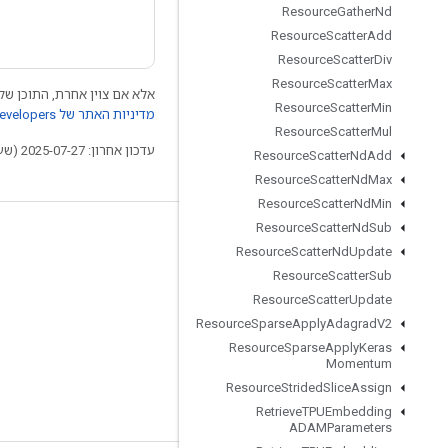
Resource
Gather
Nd
Resource
Scatter
Add
Resource
Scatter
Div
Resource
Scatter
Max
אלא אם צוין אחרת, התוכן של 
Resource
Scatter
Min
מדיניות האתר של Google Developers‏
Resource
Scatter
Mul
עדכון אחרון: 2025-07-27 (שעון UTC).
Resource
Scatter
Nd
Add
Resource
Scatter
Nd
Max
Resource
Scatter
Nd
Min
Resource
Scatter
Nd
Sub
לא להתנתק
Resource
Scatter
Nd
Update
בלוג
Resource
Scatter
Sub
Resource
Scatter
Update
פורום
Resource
Sparse
Apply
Adagrad
V2
GitHub
Resource
Sparse
Apply
Keras
Momentum
Twitter
Resource
Strided
Slice
Assign
YouTube
Retrieve
TPUEmbedding
ADAMParameters