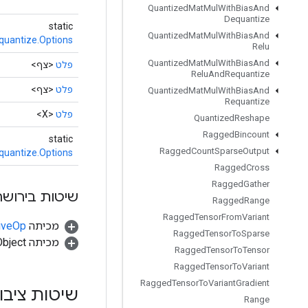
Quantized
Mat
Mul
With
Bias
And
Dequantize
static
Quantized
Mat
Mul
With
Bias
And
uantize.Options
Relu
Quantized
Mat
Mul
With
Bias
And
פלט
<צף>
Relu
And
Requantize
פלט
<צף>
Quantized
Mat
Mul
With
Bias
And
Requantize
פלט
<X>
Quantized
Reshape
Ragged
Bincount
static
Ragged
Count
Sparse
Output
uantize.Options
Ragged
Cross
Ragged
Gather
שיטות בירושה
Ragged
Range
Ragged
Tensor
From
Variant
מכיתה
tiveOp
Ragged
Tensor
To
Sparse
מכיתה java.lang.Object
Ragged
Tensor
To
Tensor
Ragged
Tensor
To
Variant
Ragged
Tensor
To
Variant
Gradient
שיטות ציבו
Range