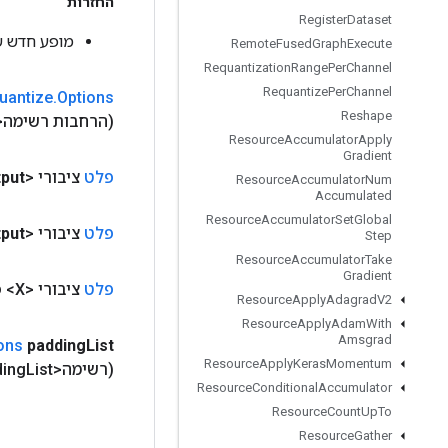
החזרות
Register
Dataset
מופע חדש של 2DWithBiasSignedSumAndReluAndRequantize
Remote
Fused
Graph
Execute
Requantization
Range
Per
Channel
Requantize
Per
Channel
uantize
.
Options
Reshape
(הרחבות רשימה<Long>
Resource
Accumulator
Apply
Gradient
פלט
ציבורי <Float>
put
Resource
Accumulator
Num
Accumulated
Resource
Accumulator
Set
Global
פלט
ציבורי <Float>
put
Step
Resource
Accumulator
Take
Gradient
פלט
ציבורי <X>
פ
Resource
Apply
Adagrad
V2
Resource
Apply
Adam
With
Amsgrad
ons
padding
List
Resource
Apply
Keras
Momentum
(רשימה<Long> padding
List)
Resource
Conditional
Accumulator
Resource
Count
Up
To
Resource
Gather