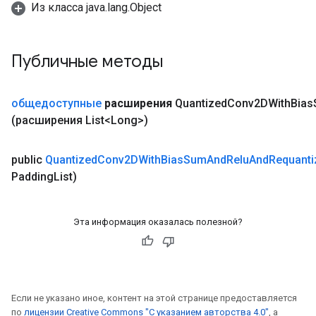
Из класса java.lang.Object
Публичные методы
общедоступные
расширения
Quantized
Conv2DWith
Bias
(расширения List<Long>)
public
Quantized
Conv2DWith
Bias
Sum
And
Relu
And
Requanti
Padding
List)
Эта информация оказалась полезной?
Если не указано иное, контент на этой странице предоставляется
по
лицензии Creative Commons "С указанием авторства 4.0"
, а