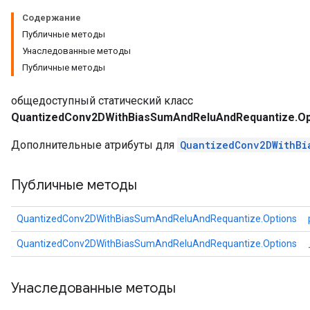
Содержание
Публичные методы
AndRelu
Унаследованные методы
AndReluAndRequantize
Публичные методы
ize
общедоступный статический класс
QuantizedConv2DWithBiasSumAndReluAndRequantize.Op
Requantize
Дополнительные атрибуты для
QuantizedConv2DWithBi
ize
Публичные методы
QuantizedConv2DWithBiasSumAndReluAndRequantize.Options
QuantizedConv2DWithBiasSumAndReluAndRequantize.Options
Унаследованные методы