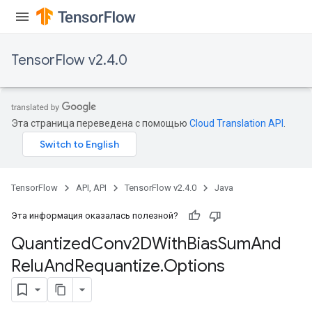
TensorFlow v2.4.0
Эта страница переведена с помощью
Cloud Translation API
.
ize
TensorFlow
API, API
TensorFlow v2.4.0
Java
Requantize
Эта информация оказалась полезной?
ize
Quantized
Conv2DWith
Bias
Sum
And
AndReluAndRequantize
Relu
And
Requantize
.
Options
u
uAndRequantize