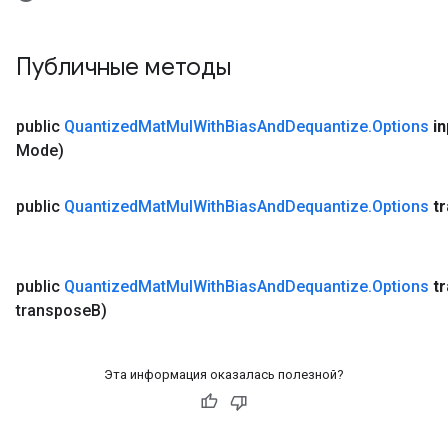
Публичные методы
public
Quantized
Mat
Mul
With
Bias
And
Dequantize
.
Options
in
Mode)
public
Quantized
Mat
Mul
With
Bias
And
Dequantize
.
Options
t
public
Quantized
Mat
Mul
With
Bias
And
Dequantize
.
Options
t
transpose
B)
Эта информация оказалась полезной?