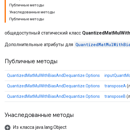
Публичные методы
Унаследованные методы
Requantize
Публичные методы
ize
общедоступный статический класс
QuantizedMatMulWith
Дополнительные атрибуты для
QuantizedMatMulWithBi
Публичные методы
QuantizedMatMulWithBiasAndDequantize.Options
inputQuantM
QuantizedMatMulWithBiasAndDequantize.Options
transposeA
(
QuantizedMatMulWithBiasAndDequantize.Options
transposeB
(л
Унаследованные методы
Из класса java.lang.Object