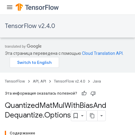
ize
TensorFlow v2.4.0
Requantize
Эта страница переведена с помощью
Cloud Translation API
.
ize
AndReluAndRequantize
u
uAndRequantize
TensorFlow
API, API
TensorFlow v2.4.0
Java
Эта информация оказалась полезной?
AndRelu
Quantized
Mat
Mul
With
Bias
And
AndReluAndRequantize
Dequantize
.
Options
ize
Содержание