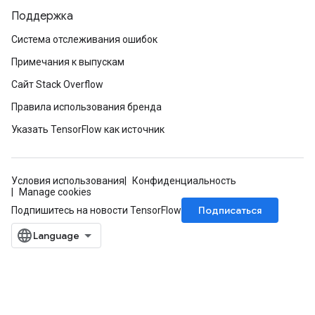
Поддержка
Система отслеживания ошибок
Примечания к выпускам
Сайт Stack Overflow
Правила использования бренда
Указать TensorFlow как источник
m
Условия использования
Конфиденциальность
Manage cookies
Подписаться
Подпишитесь на новости TensorFlow
rs
ersGradAccumDebug
eters
metersGradAccumDebug
ters
metersGradAccumDebug
ropParameters