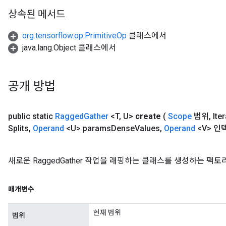
상속된 메서드
org.tensorflow.op.PrimitiveOp
클래스에서
java.lang.Object 클래스에서
공개 방법
public static
Ragged
Gather
<T
,
U>
create
(
Scope
범위
,
Ite
Splits
,
Operand
<U> params
Dense
Values
,
Operand
<V> 인
새로운 RaggedGather 작업을 래핑하는 클래스를 생성하는 팩
매개변수
현재 범위
범위