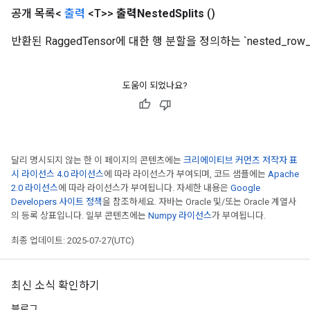
공개 목록<
출력
<T>>
출력Nested
Splits
()
ParametersGradAccumDebug
eters
반환된 RaggedTensor에 대한 행 분할을 정의하는 `nested_row_sp
metersGradAccumDebug
ientDescentParameters
dientDescentParametersGradAccumDebug
도움이 되었나요?
달리 명시되지 않는 한 이 페이지의 콘텐츠에는
크리에이티브 커먼즈 저작자 표
시 라이선스 4.0 라이선스
에 따라 라이선스가 부여되며, 코드 샘플에는
Apache
2.0 라이선스
에 따라 라이선스가 부여됩니다. 자세한 내용은
Google
Developers 사이트 정책
을 참조하세요. 자바는 Oracle 및/또는 Oracle 계열사
의 등록 상표입니다. 일부 콘텐츠에는
Numpy 라이선스
가 부여됩니다.
최종 업데이트: 2025-07-27(UTC)
최신 소식 확인하기
블로그