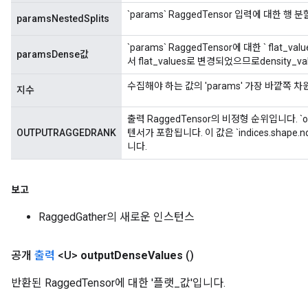
`params` RaggedTensor 입력에 대한 행 분할
paramsNestedSplits
m
`params` RaggedTensor에 대한 ` flat_va
paramsDense값
서 flat_values로 변경되었으므로density
rs
수집해야 하는 값의 'params' 가장 바깥쪽 
지수
ersGradAccumDebug
eters
출력 RaggedTensor의 비정형 순위입니다. `outpu
metersGradAccumDebug
OUTPUTRAGGEDRANK
텐서가 포함됩니다. 이 값은 `indices.shape.ndi
ters
니다.
metersGradAccumDebug
ropParameters
보고
s
ersGradAccumDebug
RaggedGather의 새로운 인스턴스
ghtParameters
meters
공개
출력
<U>
output
Dense
Values
​​()
ametersGradAccumDebug
adParameters
반환된 RaggedTensor에 대한 '플랫_값'입니다.
radParametersGradAccumDebug
rameters