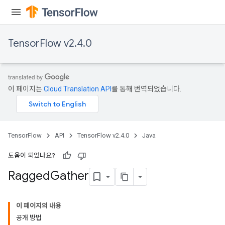
Requantize
ize
AndReluAndRequantize
TensorFlow v2.4.0
u
uAndRequantize
이 페이지는
Cloud Translation API
를 통해 번역되었습니다.
AndRelu
AndReluAndRequantize
ize
TensorFlow
API
TensorFlow v2.4.0
Java
Requantize
도움이 되었나요?
ize
Ragged
Gather
이 페이지의 내용
공개 방법