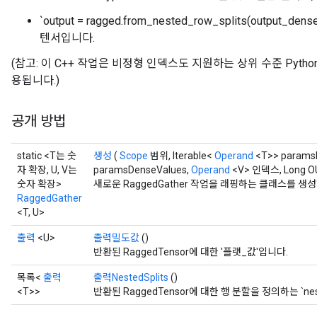
`output = ragged.from_nested_row_splits(output_dens
텐서입니다.
(참고: 이 C++ 작업은 비정형 인덱스도 지원하는 상위 수준 Python `t
용됩니다.)
공개 방법
static <T는 숫
생성
(
Scope
범위, Iterable<
Operand
<T>> paramsN
자 확장, U, V는
paramsDenseValues,
Operand
<V> 인덱스, Long 
숫자 확장>
새로운 RaggedGather 작업을 래핑하는 클래스를 
RaggedGather
<T, U>
출력
<U>
출력밀도값
()
반환된 RaggedTensor에 대한 '플랫_값'입니다.
목록<
출력
출력NestedSplits
()
<T>>
반환된 RaggedTensor에 대한 행 분할을 정의하는 `neste