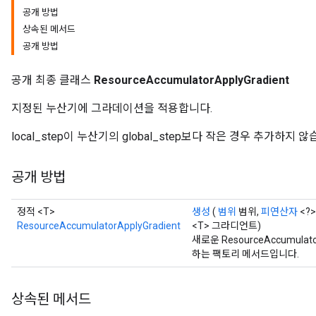
공개 방법
상속된 메서드
공개 방법
공개 최종 클래스
ResourceAccumulatorApplyGradient
지정된 누산기에 그라데이션을 적용합니다.
local_step이 누산기의 global_step보다 작은 경우 추가하지 않
공개 방법
정적 <T>
생성
(
범위
범위,
피연산자
<?
ResourceAccumulatorApplyGradient
<T> 그라디언트)
새로운 ResourceAccumula
하는 팩토리 메서드입니다.
상속된 메서드