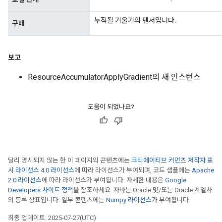
meters
누적될 기울기의 텐서입니다.
구배
ametersGradAccumDebug
adParameters
radParametersGradAccumDebug
보고
rameters
ParametersGradAccumDebug
ResourceAccumulatorApplyGradient의 새 인스턴스
eters
metersGradAccumDebug
ientDescentParameters
도움이 되었나요?
dientDescentParametersGradAccumDebug
달리 명시되지 않는 한 이 페이지의 콘텐츠에는
크리에이티브 커먼즈 저작자 표
시 라이선스 4.0 라이선스
에 따라 라이선스가 부여되며, 코드 샘플에는
Apache
2.0 라이선스
에 따라 라이선스가 부여됩니다. 자세한 내용은
Google
Developers 사이트 정책
을 참조하세요. 자바는 Oracle 및/또는 Oracle 계열사
의 등록 상표입니다. 일부 콘텐츠에는
Numpy 라이선스
가 부여됩니다.
최종 업데이트: 2025-07-27(UTC)