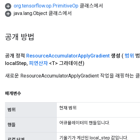
org.tensorflow.op.PrimitiveOp
클래스에서
java.lang.Object 클래스에서
공개 방법
공개 정적
Resource
Accumulator
Apply
Gradient
생성
(
범위
범
m
local
Step
,
피연산자
<T> 그라데이션)
rs
새로운 ResourceAccumulatorApplyGradient 작업을 래
ersGradAccumDebug
eters
매개변수
metersGradAccumDebug
ters
현재 범위
범위
metersGradAccumDebug
ropParameters
어큐뮬레이터의 핸들입니다.
핸들
s
ersGradAccumDebug
기울기가 계산된 local_step 값입니다.
로컬 단계
ghtParameters