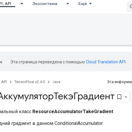
I, API
Экосистема
Ещё
Эта страница переведена с помощью
Cloud Translation API
.
, API
TensorFlow v2.4.0
Java
Эта информац
АккумуляторТекэГрадиент
нальный класс
ResourceAccumulatorTakeGradient
ний градиент в данном ConditionalAccumulator.