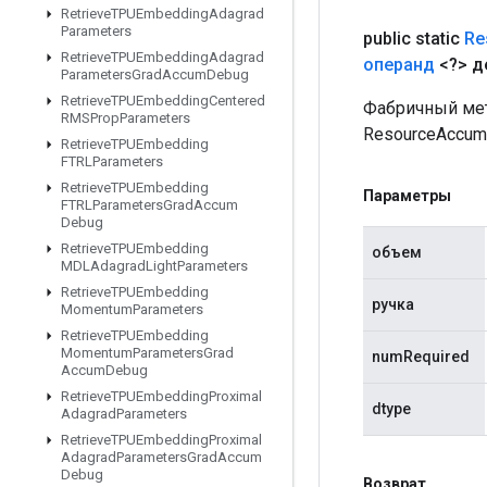
Retrieve
TPUEmbedding
Adagrad
Parameters
public static
Re
Retrieve
TPUEmbedding
Adagrad
операнд
<?> д
Parameters
Grad
Accum
Debug
Retrieve
TPUEmbedding
Centered
Фабричный мет
RMSProp
Parameters
ResourceAccumu
Retrieve
TPUEmbedding
FTRLParameters
Retrieve
TPUEmbedding
Параметры
FTRLParameters
Grad
Accum
Debug
Retrieve
TPUEmbedding
объем
MDLAdagrad
Light
Parameters
Retrieve
TPUEmbedding
ручка
Momentum
Parameters
Retrieve
TPUEmbedding
Momentum
Parameters
Grad
numRequired
Accum
Debug
Retrieve
TPUEmbedding
Proximal
dtype
Adagrad
Parameters
Retrieve
TPUEmbedding
Proximal
Adagrad
Parameters
Grad
Accum
Debug
Возврат