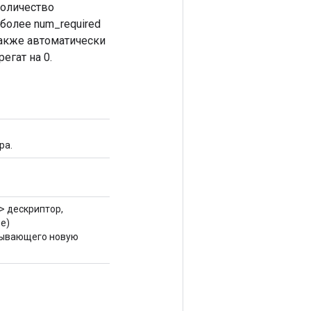
количество
 более num_required
Также автоматически
егат на 0.
ра.
> дескриптор,
pe)
тывающего новую