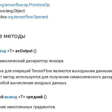
rg.tensorflow.op.PrimitiveOp
va.lang.Object
ейса
org.tensorflow.Operand
е методы
вод
<T>
as
Output
()
мволический дескриптор тензора.
е для операций TensorFlow являются выходными данными
от метод используется для получения символического деск
собой вычисление входных данных.
ый
вывод
<T>
средний
()
ние накопленных градиентов.