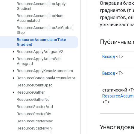
Операции блоки
Resource
Accumulator
Apply
Gradient
градиентов (т.
Resource
Accumulator
Num
градиентов, о
Accumulated
увеличивает за
Resource
Accumulator
Set
Global
Step
Resource
Accumulator
Take
Публичные 
Gradient
Resource
Apply
Adagrad
V2
Выход
<Т>
Resource
Apply
Adam
With
Amsgrad
Resource
Apply
Keras
Momentum
Выход
<Т>
Resource
Conditional
Accumulator
Resource
Count
Up
To
статический <T
Resource
Gather
ResourceAccumu
Resource
Gather
Nd
<T>
Resource
Scatter
Add
Resource
Scatter
Div
Resource
Scatter
Max
Унаследова
Resource
Scatter
Min