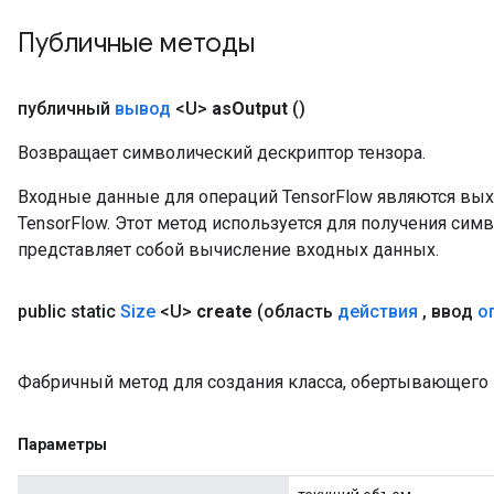
Публичные методы
публичный
вывод
<U>
as
Output
()
Возвращает символический дескриптор тензора.
Входные данные для операций TensorFlow являются вы
TensorFlow. Этот метод используется для получения сим
представляет собой вычисление входных данных.
public static
Size
<U>
create
(область
действия
,
ввод
о
Фабричный метод для создания класса, обертывающего
x
Параметры