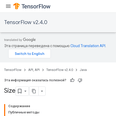
TensorFlow v2.4.0
Эта страница переведена с помощью
Cloud Translation API
.
TensorFlow
API, API
TensorFlow v2.4.0
Java
Эта информация оказалась полезной?
Size
Содержание
Публичные методы