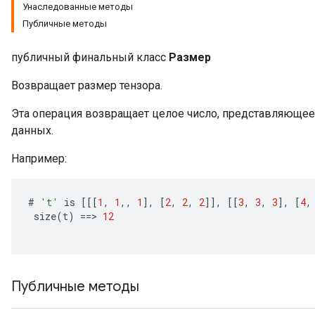
Унаследованные методы
Публичные методы
публичный финальный класс
Размер
Возвращает размер тензора.
Эта операция возвращает целое число, представляющее
данных.
Например:
#
't'
is
[[[
1
,
1
,,
1
]
,
[
2
,
2
,
2
]]
,
[[
3
,
3
,
3
]
,
[
4
,
size
(
t
)
==
>
12
Публичные методы