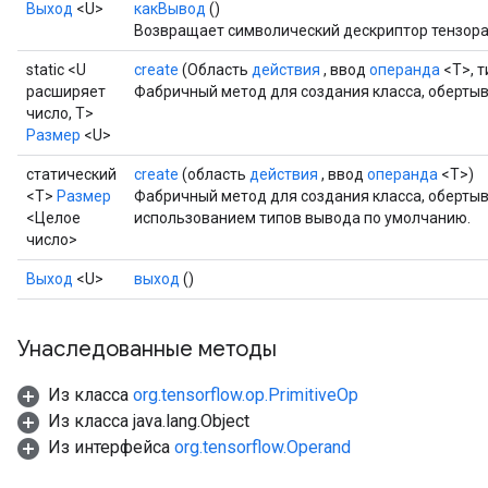
Выход
<U>
какВывод
()
Возвращает символический дескриптор тензора
static <U
create
(Область
действия
, ввод
операнда
<T>, т
расширяет
Фабричный метод для создания класса, оберты
число, T>
Размер
<U>
статический
create
(область
действия
, ввод
операнда
<T>)
<T>
Размер
Фабричный метод для создания класса, оберты
<Целое
использованием типов вывода по умолчанию.
число>
Выход
<U>
выход
()
Унаследованные методы
Из класса
org.tensorflow.op.PrimitiveOp
Из класса java.lang.Object
Из интерфейса
org.tensorflow.Operand