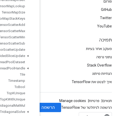
Tensor
Map
Lookup
Tensor
Map
Size
Tensor
Map
Stack
Keys
Tensor
Scatter
Add
Tensor
Scatter
Max
Tensor
Scatter
Min
Tensor
Scatter
Sub
Tensor
Scatter
Update
Tensor
Strided
Slice
Update
Thread
Pool
Dataset
Thread
Pool
Handle
Tile
Timestamp
To
Bool
Top
KUnique
Top
KWith
Unique
Tridiagonal
Mat
Mul
Tridiagonal
Solve