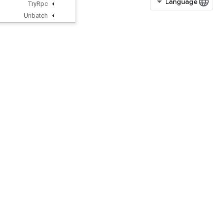
Try
Rpc
Unbatch
Unbatch
Grad
Uncompress
Element
UnicodeDecode
UnicodeEncode
Unique
UniqueDataset
UniqueWithCounts
UnravelIndex
UnsortedSegmentJoin
Unstack
Unstage
UnwrapDatasetVariant
UpperBound
VarHandleOp
VarIsInitializedOp
Variable
VariableShape