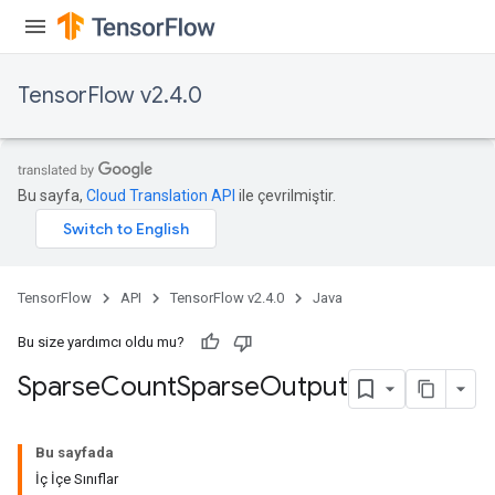
TensorFlow v2.4.0
Bu sayfa,
Cloud Translation API
ile çevrilmiştir.
TensorFlow
API
TensorFlow v2.4.0
Java
Bu size yardımcı oldu mu?
Sparse
Count
Sparse
Output
Bu sayfada
İç İçe Sınıflar