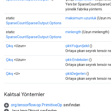
Yeni bir SparseCountSparseOu
yönelik fabrika yöntemi.
static
maksimum uzunluk
(Uzun m
SparseCountSparseOutput.Options
static
minlength
(Uzun minlength)
SparseCountSparseOutput.Options
Çıkış
<Uzun>
çıktıYoğunŞekil
()
Ortaya çıkan seyrek tensör nes
Çıkış
<Uzun>
çıktı Endeksleri
()
Ortaya çıkan seyrek tensör ne
Çıkış
<U>
çıktıDeğerleri
()
Ortaya çıkan seyrek tensör ne
Kalıtsal Yöntemler
org.tensorflow.op.PrimitiveOp
sınıfından
Java.lang.Object sınıfından