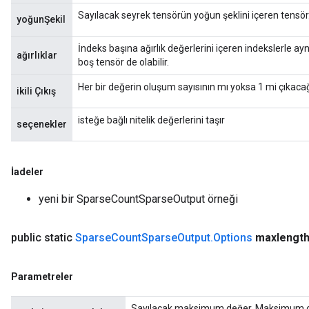
Sayılacak seyrek tensörün yoğun şeklini içeren tensör
yoğunŞekil
İndeks başına ağırlık değerlerini içeren indekslerle ayn
ağırlıklar
boş tensör de olabilir.
Her bir değerin oluşum sayısının mı yoksa 1 mi çıkacağ
ikili Çıkış
isteğe bağlı nitelik değerlerini taşır
seçenekler
İadeler
yeni bir SparseCountSparseOutput örneği
public static
Sparse
Count
Sparse
Output
.
Options
maxlengt
Parametreler
Sayılacak maksimum değer. Maksimum ol