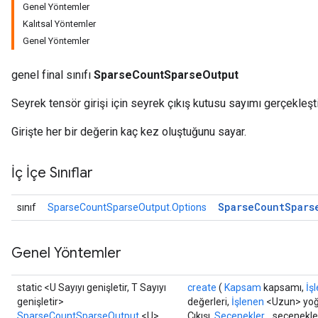
Genel Yöntemler
Kalıtsal Yöntemler
Genel Yöntemler
genel final sınıfı
SparseCountSparseOutput
Seyrek tensör girişi için seyrek çıkış kutusu sayımı gerçekleştir
Girişte her bir değerin kaç kez oluştuğunu sayar.
İç İçe Sınıflar
Sparse
Count
Spars
sınıf
SparseCountSparseOutput.Options
Genel Yöntemler
static <U Sayıyı genişletir, T Sayıyı
create
(
Kapsam
kapsamı,
İş
genişletir>
değerleri,
İşlenen
<Uzun> yo
SparseCountSparseOutput
<U>
Çıkışı,
Seçenekler...
seçenekler