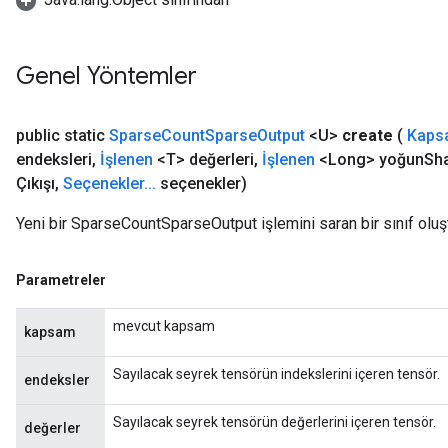
Genel Yöntemler
public static
Sparse
Count
Sparse
Output
<U>
create
(
Kaps
endeksleri
,
İşlenen
<T> değerleri
,
İşlenen
<Long> yoğun
Sh
x
Çıkışı
,
Seçenekler
.
.
.
seçenekler)
Yeni bir SparseCountSparseOutput işlemini saran bir sınıf olu
Parametreler
mevcut kapsam
kapsam
Sayılacak seyrek tensörün indekslerini içeren tensör.
endeksler
Sayılacak seyrek tensörün değerlerini içeren tensör.
değerler