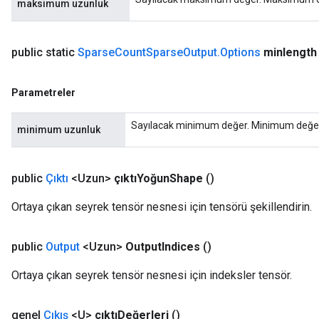
maksimum uzunluk
public static
Sparse
Count
Sparse
Output
.
Options
minlength
Parametreler
Sayılacak minimum değer. Minimum değer o
minimum uzunluk
public
Çıktı
<Uzun>
çıktıYoğun
Shape
()
Ortaya çıkan seyrek tensör nesnesi için tensörü şekillendirin.
public
Output
<Uzun>
Output
Indices
()
Ortaya çıkan seyrek tensör nesnesi için indeksler tensör.
genel
Çıkış
<U>
çıktıDeğerleri
()