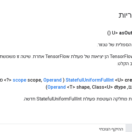
ריות
()
as
Out
הסמלית של טנזור.
כניסות לפעולות TensorFlow הן יציאות של פעולת rFlow
 הקלט.
cr
<U>
Int
Full
Uniform
Stateful
(
Operand
,
scope
scope
<?> מ
Operand
<T> shape
,
Class<U> dtype)
,
טפת פעולת StatefulUniformFullInt חדשה.
ההיקף הנוכחי