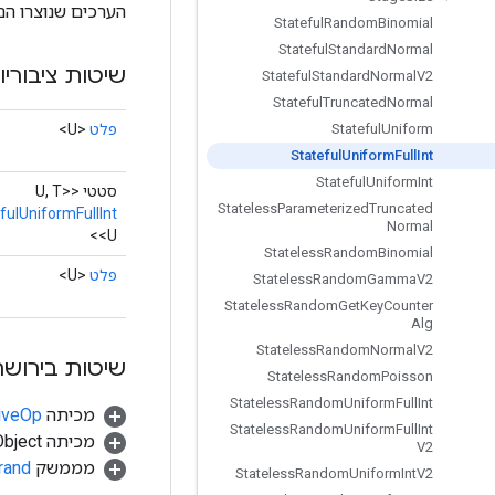
הערכים שנוצרו הם 
Stateful
Random
Binomial
Stateful
Standard
Normal
שיטות ציבוריו
Stateful
Standard
Normal
V2
Stateful
Truncated
Normal
פלט
<U>
Stateful
Uniform
Stateful
Uniform
Full
Int
Stateful
Uniform
Int
סטטי <U, T>
Stateless
Parameterized
Truncated
fulUniformFullInt
Normal
<U>
Stateless
Random
Binomial
פלט
<U>
Stateless
Random
Gamma
V2
Stateless
Random
Get
Key
Counter
Alg
Stateless
Random
Normal
V2
שיטות בירושה
Stateless
Random
Poisson
Stateless
Random
Uniform
Full
Int
מכיתה
tiveOp
Stateless
Random
Uniform
Full
Int
מכיתה java.lang.Object
V2
מממשק
rand
Stateless
Random
Uniform
Int
V2