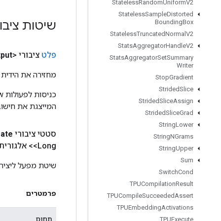
Stateless
Random
Uniform
V2
Stateless
Sample
Distorted
שיטות ציבו
Bounding
Box
Stateless
Truncated
Normal
V2
Stats
Aggregator
Handle
V2
פלט
ציבורי <U>
put
Stats
Aggregator
Set
Summary
Writer
מחזירה את הידית 
Stop
Gradient
Strided
Slice
Strided
Slice
Assign
המייצגת את חישוב
Strided
Slice
Grad
String
Lower
סטטי ציבורי
eate
String
NGrams
<Long> אלגוריתם
String
Upper
Sum
שיטת מפעל ליצירת מחלקה העו
Switch
Cond
TPUCompilation
Result
פרמטרים
TPUCompile
Succeeded
Assert
TPUEmbedding
Activations
תְחוּם
TPUExecute