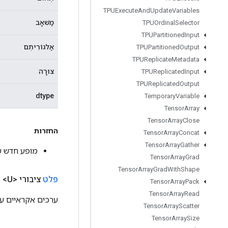
TPUExecute
And
Update
Variables
מַשׁאָב
TPUOrdinal
Selector
TPUPartitioned
Input
אַלגוֹרִיתְם
TPUPartitioned
Output
TPUReplicate
Metadata
צוּרָה
TPUReplicated
Input
TPUReplicated
Output
dtype
Temporary
Variable
Tensor
Array
Tensor
Array
Close
החזרות
Tensor
Array
Concat
Tensor
Array
Gather
מופע חדש של lUniformFullInt
Tensor
Array
Grad
Tensor
Array
Grad
With
Shape
פלט
ציבורי <U>
פ
Tensor
Array
Pack
Tensor
Array
Read
ערכים אקראיים עם
Tensor
Array
Scatter
Tensor
Array
Size