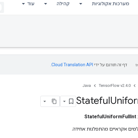
מערכות אקולוגיות
קהילה
עוד
דף זה תורגם על ידי
Cloud Translation API
.
Java
TensorFlow v2.4.0
Stateful
Unifo
StatefulUniformFullInt
מים אקראיים מהתפלגות אחידה.