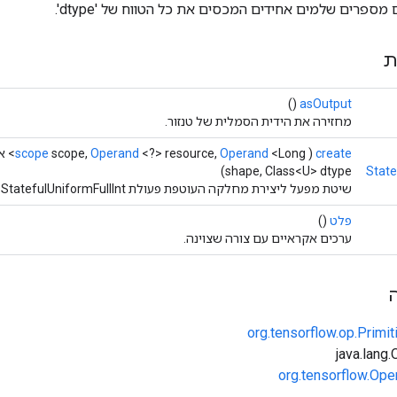
מספרים שלמים אחידים המכסים את כל הטווח של 'dtype'.
ת
()
asOutput
מחזירה את הידית הסמלית של טנזור.
create
(
<Long> אלגוריתם,
Operand
<?> resource,
Operand
scope,
scope
shape, Class<U> dtype)
State
שיטת מפעל ליצירת מחלקה העוטפת פעולת StatefulUniformFullInt חדשה.
פלט
()
ערכים אקראיים עם צורה שצוינה.
org.tensorflow.op.Primi
org.tensorflow.Ope