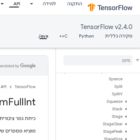
התקנה
למידה
API
SparseMatrixMul
SparseMatrixNNZ
SparseMatrixOrderingAMD
TensorFlow v2.4.0
SparseMatrixSoftmax
SparseMatrixSoftmaxGrad
סקירה כללית
Python
C++
Java
SparseMatrixSparseCholesky
Sparse
Matrix
Sparse
Mat
Mul
Sparse
Matrix
Transpose
Sparse
Matrix
Zeros
Sparse
Tensor
To
CSRSparse
Matrix
Spence
Split
API
TensorFlow
Split
V
rm
Full
Int
Squeeze
Stack
Stage
כיתת גמר ציבורית
Stage
Clear
מוציא מספרים של
Stage
Peek
Stage
Size