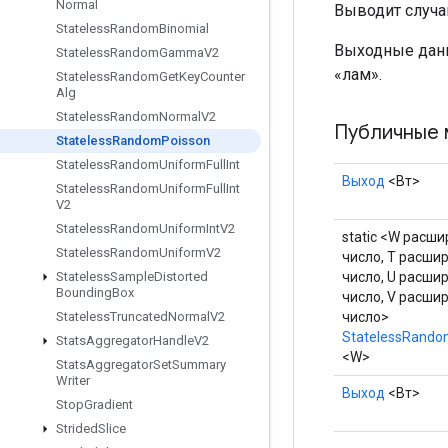
Normal
Выводит случа
Stateless
Random
Binomial
Выходные дан
Stateless
Random
Gamma
V2
«лам».
Stateless
Random
Get
Key
Counter
Alg
Stateless
Random
Normal
V2
Публичные 
Stateless
Random
Poisson
Stateless
Random
Uniform
Full
Int
Выход
<Вт>
Stateless
Random
Uniform
Full
Int
V2
Stateless
Random
Uniform
Int
V2
static <W расши
Stateless
Random
Uniform
V2
число, T расши
число, U расши
Stateless
Sample
Distorted
Bounding
Box
число, V расши
число>
Stateless
Truncated
Normal
V2
StatelessRando
Stats
Aggregator
Handle
V2
<W>
Stats
Aggregator
Set
Summary
Writer
Выход
<Вт>
Stop
Gradient
Strided
Slice