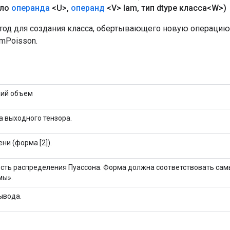
сло
операнда
<U>
,
операнд
<V> lam
,
тип dtype класса<W>)
од для создания класса, обертывающего новую операцию
mPoisson.
щий объем
 выходного тензора.
ени (форма [2]).
сть распределения Пуассона. Форма должна соответствовать са
мы».
ывода.