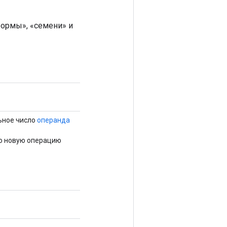
ормы», «семени» и
ьное число
операнда
о новую операцию