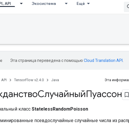
I, API
Экосистема
Ещё
Эта страница переведена с помощью
Cloud Translation API
.
, API
TensorFlow v2.4.0
Java
Эта информац
жданствоСлучайныйПуассон
нальный класс
StatelessRandomPoisson
минированные псевдослучайные случайные числа из расп