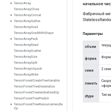
Tensor
Array
начальное чи
Tensor
Array
Close
Фабричный мет
Tensor
Array
Concat
StatelessRando
Tensor
Array
Gather
Tensor
Array
Grad
Tensor
Array
Grad
With
Shape
Параметры
Tensor
Array
Pack
Tensor
Array
Read
теку
объем
Tensor
Array
Scatter
Tensor
Array
Size
Форма
форма
Tensor
Array
Split
Tensor
Array
Unpack
2 сем
семя
Tensor
Array
Write
Tensor
Forest
Create
Tree
Variable
Скоро
ламать
«фор
Tensor
Forest
Tree
Deserialize
Tensor
Forest
Tree
Is
Initialized
Op
Тип в
dtype
Tensor
Forest
Tree
Predict
Tensor
Forest
Tree
Resource
Handle
Op