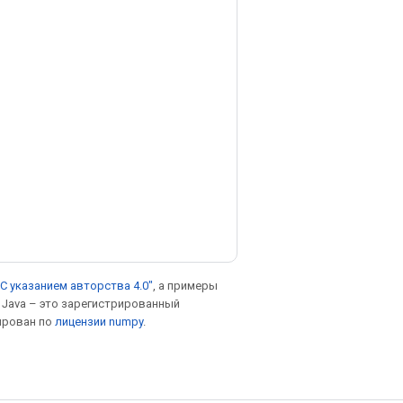
С указанием авторства 4.0"
, а примеры
. Java – это зарегистрированный
ирован по
лицензии numpy
.