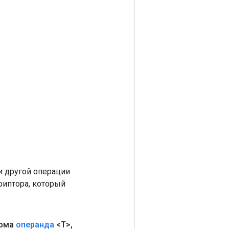
 другой операции
риптора, который
рма
операнда
<T>
,