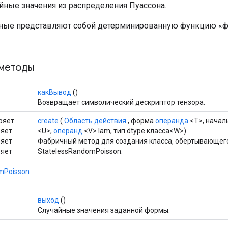
йные значения из распределения Пуассона.
ные представляют собой детерминированную функцию «ф
методы
какВывод
()
Возвращает символический дескриптор тензора.
ряет
create
(
Область действия
, форма
операнда
<T>, начал
ряет
<U>,
операнд
<V> lam, тип dtype класса<W>)
ряет
Фабричный метод для создания класса, обертывающег
ряет
StatelessRandomPoisson.
mPoisson
выход
()
Случайные значения заданной формы.