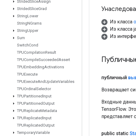
Strided
Slice
Assign
Унаследова
Strided
Slice
Grad
String
Lower
Из класса
o
String
NGrams
Из класса ja
String
Upper
Из интерф
Sum
Switch
Cond
TPUCompilation
Result
Публичны
TPUCompile
Succeeded
Assert
TPUEmbedding
Activations
TPUExecute
публичный
вы
TPUExecute
And
Update
Variables
TPUOrdinal
Selector
Возвращает си
TPUPartitioned
Input
Входные данны
TPUPartitioned
Output
TensorFlow. Эт
TPUReplicate
Metadata
представляет 
TPUReplicated
Input
TPUReplicated
Output
Temporary
Variable
public static
St