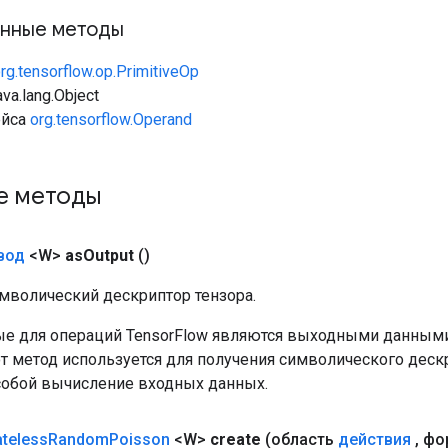
нные методы
rg.tensorflow.op.PrimitiveOp
va.lang.Object
ейса
org.tensorflow.Operand
е методы
вод
<W>
as
Output
()
мволический дескриптор тензора.
е для операций TensorFlow являются выходными данными
от метод используется для получения символического деск
собой вычисление входных данных.
ateless
Random
Poisson
<W>
create
(область
действия
,
фо