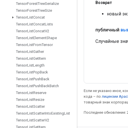
Возврат
Tensor
Forest
Tree
Serialize
Tensor
Forest
Tree
Size
новый эк
Tensor
List
Concat
Tensor
List
Concat
Lists
публичный
вы
Tensor
List
Concat
V2
Tensor
List
Element
Shape
Случайные зна
Tensor
List
From
Tensor
Tensor
List
Gather
Tensor
List
Get
Item
Tensor
List
Length
Tensor
List
Pop
Back
Tensor
List
Push
Back
Tensor
List
Push
Back
Batch
Если не указано иное, к
Tensor
List
Reserve
кода – по
лицензии Apac
Tensor
List
Resize
товарный знак корпорац
Tensor
List
Scatter
Последнее обновление: 2
Tensor
List
Scatter
Into
Existing
List
Tensor
List
Scatter
V2
Tensor
List
Set
Item