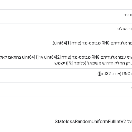
וכחי
ר הפלט.
R מבוסס-נגד (צורה uint64[1]).
מונה ראשוני עבור אלגוריתם RNG מבוסס-נ
רק החלק הדרוש משמאל (כלומר [:N]) ישמש.
).
Stateless