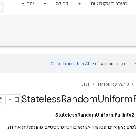
מערכות אקולוגיות
קהילה
עוד
דף זה תורגם על ידי
Cloud Translation API
.
Java
TensorFlow v2.4.0
Stateless
Random
Uniform
StatelessRandomUniformFullIntV2
מים אקראיים פסאודו-אקראיים דטרמיניסטיים מהתפלגות אחידה.