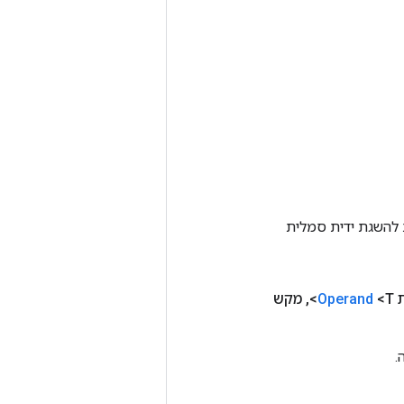
Tenso אחרת. שיטה זו משמשת להשגת ידית סמלית
ת
<T>
Operand
,
מקש