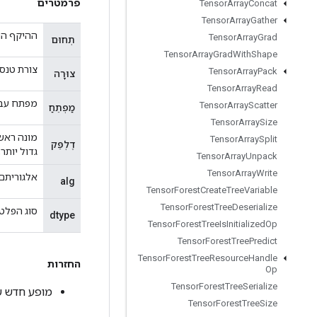
פרמטרים
Tensor
Array
Concat
Tensor
Array
Gather
ההיקף הנ
Tensor
Array
Grad
תְחוּם
Tensor
Array
Grad
With
Shape
צורת טנסו
Tensor
Array
Pack
צוּרָה
Tensor
Array
Read
מפתח עבור אלגוריתם NG
Tensor
Array
Scatter
מַפְתֵחַ
Tensor
Array
Size
Tensor
Array
Split
דֶלְפֵּק
גדול יותר, 
Tensor
Array
Unpack
Tensor
Array
Write
אלגוריתם RNG (צורה int32[]
alg
Tensor
Forest
Create
Tree
Variable
Tensor
Forest
Tree
Deserialize
סוג הפלט.
dtype
Tensor
Forest
Tree
Is
Initialized
Op
Tensor
Forest
Tree
Predict
Tensor
Forest
Tree
Resource
Handle
החזרות
Op
Tensor
Forest
Tree
Serialize
מופע חדש של RandomUniformFullIntV2
Tensor
Forest
Tree
Size