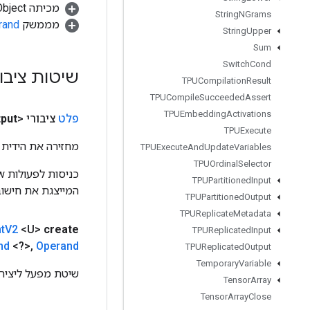
מכיתה java.lang.Object
String
NGrams
מממשק
rand
String
Upper
Sum
Switch
Cond
שיטות ציבו
TPUCompilation
Result
TPUCompile
Succeeded
Assert
TPUEmbedding
Activations
פלט
ציבורי <U>
put
TPUExecute
מחזירה את הידית 
TPUExecute
And
Update
Variables
TPUOrdinal
Selector
TPUPartitioned
Input
המייצגת את חישוב
TPUPartitioned
Output
TPUReplicate
Metadata
nt
V2
<U>
create
TPUReplicated
Input
nd
<?>
,
Operand
TPUReplicated
Output
Temporary
Variable
שיטת מפעל ליצירת מחלקה העוטפת 
Tensor
Array
Tensor
Array
Close