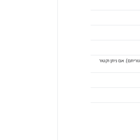
גד (צורה uint64[2] או uint64[1] בהתאם לאלגוריתם). אם ניתן וקטור