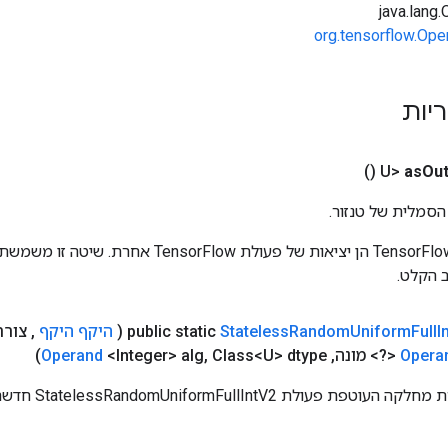
org.tensorflow.Ope
ריות
()
as
Out
הסמלית של טנזור.
כניסות לפעולות TensorFlow הן יציאות של פעולת rFlow
 הקלט.
I
Full
Uniform
Random
Stateless
public static
(
היקף היקף
,
צור
Opera
<?> מונה
,
Class<U> dtype)
,
<Integer> alg
Operand
פעולת StatelessRandomUniformFullIntV2 חדשה.