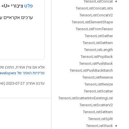
Tensor
List
Concat
פלט
ציבורי <U>
פ
Tensor
List
Concat
Lists
Tensor
List
Concat
V2
ערכים אקראיים עם
Tensor
List
Element
Shape
Tensor
List
From
Tensor
Tensor
List
Gather
Tensor
List
Get
Item
Tensor
List
Length
Tensor
List
Pop
Back
Tensor
List
Push
Back
אלא אם צוין אחרת, התוכן של 
Tensor
List
Push
Back
Batch
מדיניות האתר של Google Developers‏
Tensor
List
Reserve
עדכון אחרון: 2025-07-27 (שעון UTC).
Tensor
List
Resize
Tensor
List
Scatter
Tensor
List
Scatter
Into
Existing
List
Tensor
List
Scatter
V2
לא להתנתק
Tensor
List
Set
Item
בלוג
Tensor
List
Split
Tensor
List
Stack
פורום