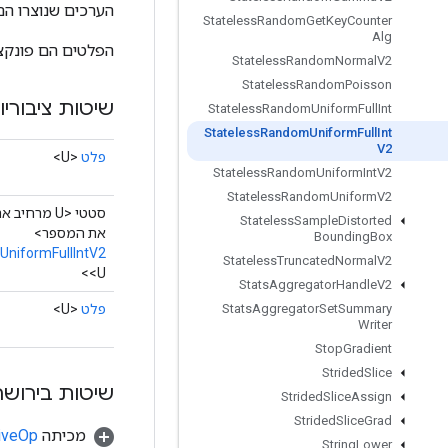
הערכים שנוצרו הם 
Stateless
Random
Get
Key
Counter
Alg
הפלטים הם פונקציה
Stateless
Random
Normal
V2
Stateless
Random
Poisson
שיטות ציבוריו
Stateless
Random
Uniform
Full
Int
Stateless
Random
Uniform
Full
Int
V2
פלט
<U>
Stateless
Random
Uniform
Int
V2
Stateless
Random
Uniform
V2
Stateless
Sample
Distorted
את המספר>
Bounding
Box
niformFullIntV2
Stateless
Truncated
Normal
V2
<U>
Stats
Aggregator
Handle
V2
פלט
<U>
Stats
Aggregator
Set
Summary
Writer
Stop
Gradient
Strided
Slice
שיטות בירושה
Strided
Slice
Assign
Strided
Slice
Grad
מכיתה
tiveOp
String
Lower