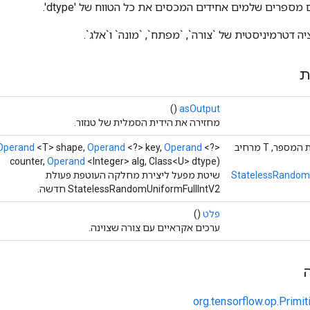
מספרים שלמים אחידים המכסים את כל הטווח של 'dtype'.
 דטרמיניסטית של `צורה`, `מפתח`, `מונה` ו`אלג`.
ת
()
asOutput
מחזירה את הידית הסמלית של טנזור.
סטטי <U מרחיב את המספר, T מרחיב
<?>
Operand
<?> key,
Operand
<T> shape,
Operand
counter,
Operand
<Integer> alg, Class<U> dtype)
StatelessRandomU
שיטת מפעל ליצירת מחלקה העוטפת פעולת
StatelessRandomUniformFullIntV2 חדשה.
פלט
()
ערכים אקראיים עם צורה שצוינה.
org.tensorflow.op.Primi