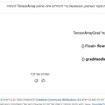
קור השיפוע, המשמשת כדי להחליט איזה שיפוע TensorArray להחזיר.
Tenso
()
flow
()
grad
Handl
המידע עזר לך?
דף זה הוא ברישיון
Creative Commons Attribution 4.0
ודוגמאות הקוד הן ברישיון
.0
.‏ Java הוא סימן מסחרי רשום של חברת Oracle ו/או של השותפים העצמאיים שלה. חלק מהתוכן הוא ב