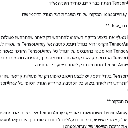
ו.
**
ה-handle flow_in מאלץ את ביצוע בדיקת השיפוע להתרחש רק לאחר שהתרחשו פעול
לדוגמה, כאשר TensorArray הקדמי הוא 
גודל השיפוע TensorArray הוא סטטי בהתבס
כן, הגודל של TensorArray הקדמי מוקפא בקריאה זו. כתוצאה מכך, הזרימה משמש
במקרה של TensorArrays בגודל דינמי, יש לבצע חישוב שיפוע רק על פעולות קריאה
.
ת המקור:**
קריאות שיפוע של TensorArray משתמשות באובייקט ray
ימת השיפוע של TensorArray.