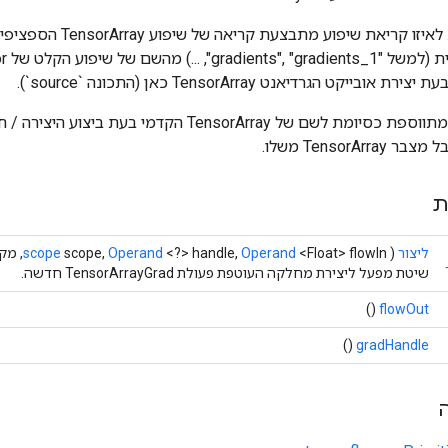
הפתרון הוא לזהות לאיזו קריאת שי
קט הגרדיאנט TensorArray כאן (התכונה `source`).
התכונה `source` מתווספת כסיומת לשם של TensorArray הקדמי 
TensorA משלו.
ת
ליצור
(
<Float> flowIn, מקור מחרוזת)
Operand
<?> handle,
Operand
scope,
scope
שיטת מפעל ליצירת מחלקה העוטפת פעולת TensorArrayGrad חדשה.
()
flowOut
()
gradHandle