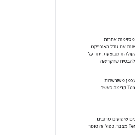
ות מסוימות אחרות.
בגודל דינמי, כתיבה אל TensorArray זה עשויה לשנות את גודל האובייקט.
ס על הגודל של TensorArray הקדמי כאשר פעולה זו מבוצעת. יתר על
ת כדי להבטיח שהקריאה
 שהן עצמן משורשרות
באמצעות זרימה להתרחש רק לאחר ביצוע כל הכתיבה. כך ידוע הגודל הסופי של TensorArray קדימה כאשר
TensorAr של מצבר. אם מחושבים שיפועים מרובים
ופועלים באותה הפעלה, צמתי השיפוע המרובים עלולים לזרום בטעות דרך אותו TensorArray מצבר. כפול זה סופר