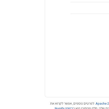
Apache 2
. לפרטים נוספים, אפשר לקרוא את
רישיון NumPy‏
.