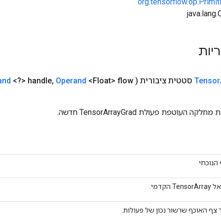
org.tensorflow.op.Primi
ריות
Tensor
סטטית ציבורית
(
<Float> flow
Operand
,
<?> handle
and
העוטפת פעולת TensorArrayGrad חדשה.
הנוכחי
Te הקדמי.
צף האוכף שרשור נכון של פעולות.