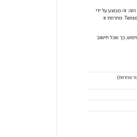
פוע מתבצעת קריאה של שיפוע TensorArray הספציפי הזה. זה מבוצע על ידי
זיהוי מחרוזת ייחודית (למשל "gradients", "gradients_1", ...) מהשם של שיפוע הקלט של Tensor. מחרוזת זו
בעת ביצוע היצירה / חיפוש, כך שכל חישוב