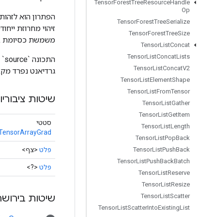
Tensor
Forest
Tree
Resource
Handle
Op
Tensor
Forest
Tree
Serialize
Tensor
Forest
Tree
Size
משמשת כסיומת בעת יצירת אוביי
Tensor
List
Concat
Tensor
List
Concat
Lists
Tensor
List
Concat
V2
גרדיאנט נפרד מקבל מצבר rray
Tensor
List
Element
Shape
Tensor
List
From
Tensor
שיטות ציבוריו
Tensor
List
Gather
Tensor
List
Get
Item
סטטי
Tensor
List
Length
TensorArrayGrad
Tensor
List
Pop
Back
פלט
<צף>
Tensor
List
Push
Back
Tensor
List
Push
Back
Batch
פלט
<?>
Tensor
List
Reserve
Tensor
List
Resize
שיטות בירושה
Tensor
List
Scatter
Tensor
List
Scatter
Into
Existing
List