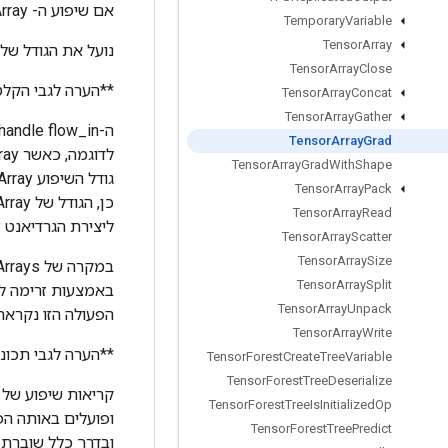
אם שיפוע ה- TensorArray הנתון כבר קיים, מחזיר הפניה אליו.
Temporary
Variable
Tensor
Array
נועל את הגודל של TensorArray המקורי על ידי השבתת דגל הגודל הדינמי של
Tensor
Array
Close
**הערה לגבי הקלט flow_in:
Tensor
Array
Concat
Tensor
Array
Gather
Tensor
Array
Grad
Tensor
Array
Grad
With
Shape
Tensor
Array
Pack
Tensor
Array
Read
ליצירת הגרדיאנט TensorArray מתרחשת רק לאחר ביצוע כל הכתיבה.
Tensor
Array
Scatter
Tensor
Array
Size
Tensor
Array
Split
Tensor
Array
Unpack
הפעולה הזו נקראת
Tensor
Array
Write
**הערה לגבי תכונ
Tensor
Forest
Create
Tree
Variable
Tensor
Forest
Tree
Deserialize
Tensor
Forest
Tree
Is
Initialized
Op
Tensor
Forest
Tree
Predict
ובדרך כלל שוברת את זר