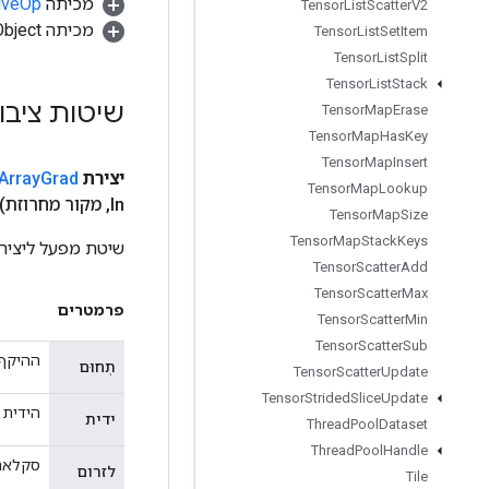
מכיתה
tiveOp
Tensor
List
Scatter
V2
מכיתה java.lang.Object
Tensor
List
Set
Item
Tensor
List
Split
Tensor
List
Stack
שיטות ציבו
Tensor
Map
Erase
Tensor
Map
Has
Key
Tensor
Map
Insert
יצירת
Grad
Array
Tensor
Map
Lookup
In
,
מקור מחרוזת)
Tensor
Map
Size
Tensor
Map
Stack
Keys
שיטת מפעל ליצירת מחלקה 
Tensor
Scatter
Add
Tensor
Scatter
Max
פרמטרים
Tensor
Scatter
Min
Tensor
Scatter
Sub
ההיקף 
תְחוּם
Tensor
Scatter
Update
Tensor
Strided
Slice
Update
הידית אל nsorArray
ידית
Thread
Pool
Dataset
Thread
Pool
Handle
סקלאר 
לזרום
Tile