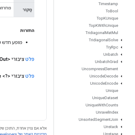
Timestamp
מחרוזת מ
מָקוֹר
To
Bool
Top
KUnique
Top
KWith
Unique
החזרות
Tridiagonal
Mat
Mul
Tridiagonal
Solve
מופע חדש של rArrayGrad
Try
Rpc
Unbatch
פלט
ציבורי <Float>
Out
Unbatch
Grad
Uncompress
Element
פלט
ציבורי <?>
e
Unicode
Decode
Unicode
Encode
Unique
Unique
Dataset
Unique
With
Counts
Unravel
Index
Unsorted
Segment
Join
Unstack
אלא אם צוין אחרת, התוכן של 
Unstage
מדיניות האתר של Google Developers‏