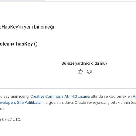
HasKey'in yeni bir örneği
olean>
has
Key
()
Bu size yardımcı oldu mu?
bu sayfanın içeriği
Creative Commons Atıf 4.0 Lisansı
altında ve kod örnekleri
A
elopers Site Politikaları
'na göz atın. Java, Oracle ve/veya satış ortaklarının tesc
ır.
5-07-27 UTC.