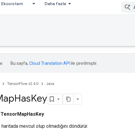
Ekosistem
Daha fazla
Bu sayfa,
Cloud Translation API
ile çevrilmiştir.
TensorFlow v2.4.0
Java
Map
Has
Key
ı
TensorMapHasKey
n haritada mevcut olup olmadığını döndürür.