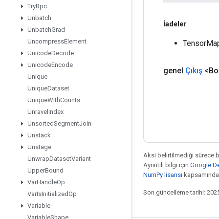
Try
Rpc
Unbatch
İadeler
Unbatch
Grad
Uncompress
Element
TensorMap
Unicode
Decode
Unicode
Encode
genel
Çıkış
<Bo
Unique
Unique
Dataset
Unique
With
Counts
Unravel
Index
Unsorted
Segment
Join
Unstack
Unstage
Aksi belirtilmediği sürece 
Unwrap
Dataset
Variant
Ayrıntılı bilgi için
Google Dev
Upper
Bound
NumPy lisansı
kapsamındad
Var
Handle
Op
Son güncelleme tarihi: 202
Var
Is
Initialized
Op
Variable
Variable
Shape