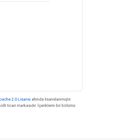
pache 2.0 Lisansı
altında lisanslanmıştır.
illi ticari markasıdır. İçeriklerin bir bölümü