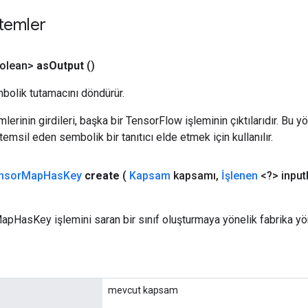
temler
olean>
as
Output
()
bolik tutamacını döndürür.
erinin girdileri, başka bir TensorFlow işleminin çıktılarıdır. Bu yö
emsil eden sembolik bir tanıtıcı elde etmek için kullanılır.
nsor
Map
Has
Key
create
(
Kapsam
kapsamı
,
İşlenen
<?> input
apHasKey işlemini saran bir sınıf oluşturmaya yönelik fabrika yö
mevcut kapsam