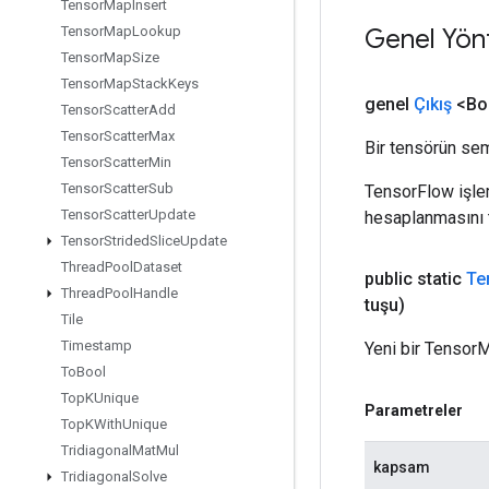
Tensor
Map
Insert
Genel Yön
Tensor
Map
Lookup
Tensor
Map
Size
Tensor
Map
Stack
Keys
genel
Çıkış
<Bo
Tensor
Scatter
Add
Tensor
Scatter
Max
Bir tensörün sem
Tensor
Scatter
Min
Tensor
Scatter
Sub
TensorFlow işleml
Tensor
Scatter
Update
hesaplanmasını t
Tensor
Strided
Slice
Update
Thread
Pool
Dataset
public static
Te
Thread
Pool
Handle
tuşu)
Tile
Timestamp
Yeni bir TensorM
To
Bool
Top
KUnique
Parametreler
Top
KWith
Unique
Tridiagonal
Mat
Mul
kapsam
Tridiagonal
Solve