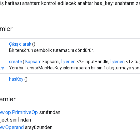
iş haritası anahtarı: kontrol edilecek anahtar has_key: anahtarın z
mler
Çıkış olarak
()
Bir tensörün sembolik tutamacını döndürür.
create
(
Kapsam
kapsamı,
İşlenen
<?> inputHandle,
İşlenen
<T> tu
ey
Yeni bir TensorMapHasKey işlemini saran bir sınıf oluşturmaya yöne
hasKey
()
temler
ow.op.PrimitiveOp
sınıfından
ject sınıfından
low.Operand
arayüzünden