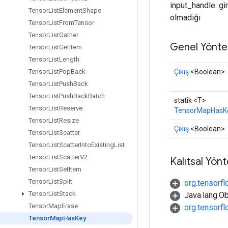
input_handle: gir
Tensor
List
Element
Shape
olmadığı
Tensor
List
From
Tensor
Tensor
List
Gather
Genel Yönte
Tensor
List
Get
Item
Tensor
List
Length
Çıkış
<Boolean>
Tensor
List
Pop
Back
Tensor
List
Push
Back
Tensor
List
Push
Back
Batch
statik <T>
Tensor
List
Reserve
TensorMapHasK
Tensor
List
Resize
Çıkış
<Boolean>
Tensor
List
Scatter
Tensor
List
Scatter
Into
Existing
List
Tensor
List
Scatter
V2
Kalıtsal Yön
Tensor
List
Set
Item
Tensor
List
Split
org.tensorfl
Tensor
List
Stack
Java.lang.Ob
Tensor
Map
Erase
org.tensorf
Tensor
Map
Has
Key