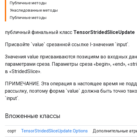
Публичные методы
Унаследованные методы
Публичные методы
публичный финальный класс
TensorStridedSliceUpdate
Присвойте `value` срезанной ссылке l-значения `input`.
Значения value присваиваются позициям во входных да
параметрами среза. Параметры среза «begin», «end», «strid
в «StridedSlice».
ПРИМЕЧАНИЕ. Эта операция в настоящее время не по
рассылку, поэтому форма `value` должна быть точно тако
x
`input`.
Вложенные классы
сорт
TensorStridedSliceUpdate.Options
Дополнительные атр