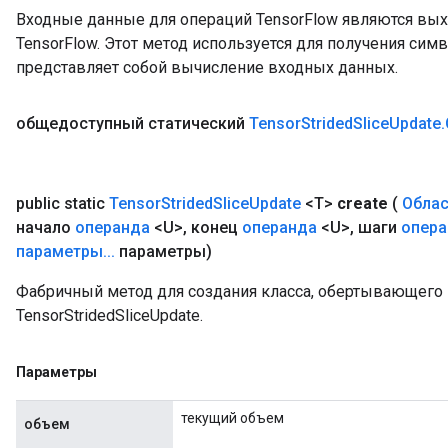
Входные данные для операций TensorFlow являются вы
TensorFlow. Этот метод используется для получения сим
представляет собой вычисление входных данных.
общедоступный статический
Tensor
Strided
Slice
Update
.
public static
Tensor
Strided
Slice
Update
<T>
create
(
Облас
начало
операнда
<U>
,
конец
операнда
<U>
,
шаги
опера
параметры
.
.
.
параметры)
Фабричный метод для создания класса, обертывающег
TensorStridedSliceUpdate.
Параметры
текущий объем
объем