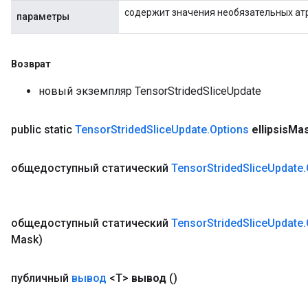
содержит значения необязательных ат
параметры
Возврат
новый экземпляр TensorStridedSliceUpdate
public static
Tensor
Strided
Slice
Update
.
Options
ellipsis
Ma
общедоступный статический
Tensor
Strided
Slice
Update
.
общедоступный статический
Tensor
Strided
Slice
Update
.
Mask)
публичный
вывод
<T>
вывод
()