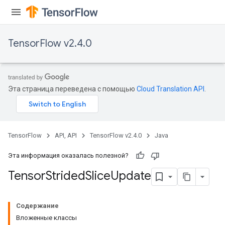
TensorFlow v2.4.0
Эта страница переведена с помощью
Cloud Translation API
.
TensorFlow
API, API
TensorFlow v2.4.0
Java
Эта информация оказалась полезной?
Tensor
Strided
Slice
Update
Содержание
Вложенные классы