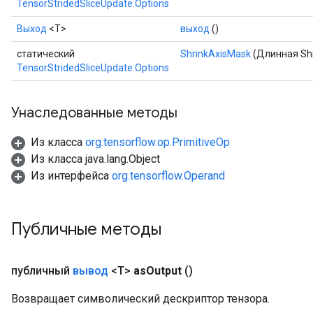
TensorStridedSliceUpdate.Options
Выход
<Т>
выход
()
статический
ShrinkAxisMask
(Длинная Shr
TensorStridedSliceUpdate.Options
Унаследованные методы
Из класса
org.tensorflow.op.PrimitiveOp
Из класса java.lang.Object
Из интерфейса
org.tensorflow.Operand
Публичные методы
публичный
вывод
<T>
as
Output
()
Возвращает символический дескриптор тензора.