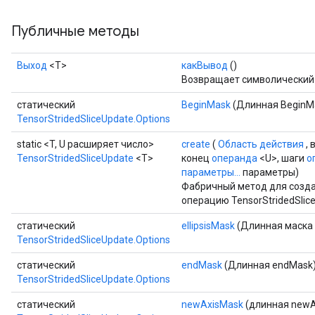
Публичные методы
Выход
<Т>
какВывод
()
Возвращает символический 
статический
BeginMask
(Длинная BeginM
TensorStridedSliceUpdate.Options
static <T, U расширяет число>
create
(
Область действия
, 
TensorStridedSliceUpdate
<T>
конец
операнда
<U>, шаги
о
параметры...
параметры)
Фабричный метод для созда
операцию TensorStridedSlic
статический
ellipsisMask
(Длинная маска e
TensorStridedSliceUpdate.Options
статический
endMask
(Длинная endMask
TensorStridedSliceUpdate.Options
статический
newAxisMask
(длинная newA