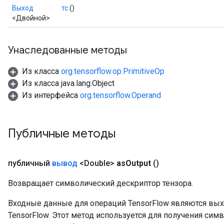
Выход
тс
()
<Двойной>
Унаследованные методы
Из класса
org.tensorflow.op.PrimitiveOp
Из класса java.lang.Object
Из интерфейса
org.tensorflow.Operand
Публичные методы
публичный
вывод
<Double>
as
Output
()
Возвращает символический дескриптор тензора.
Входные данные для операций TensorFlow являются вы
TensorFlow. Этот метод используется для получения сим