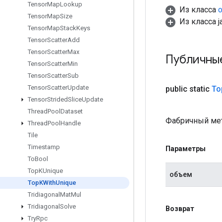
Tensor
Map
Lookup
Из класса
o
Tensor
Map
Size
Из класса ja
Tensor
Map
Stack
Keys
Tensor
Scatter
Add
Tensor
Scatter
Max
Публичны
Tensor
Scatter
Min
Tensor
Scatter
Sub
Tensor
Scatter
Update
public static
To
Tensor
Strided
Slice
Update
Thread
Pool
Dataset
Фабричный мет
Thread
Pool
Handle
Tile
Timestamp
Параметры
To
Bool
Top
KUnique
объем
Top
KWith
Unique
Tridiagonal
Mat
Mul
Tridiagonal
Solve
Возврат
Try
Rpc