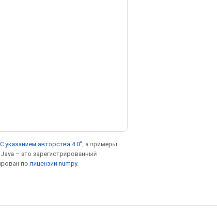
С указанием авторства 4.0"
, а примеры
. Java – это зарегистрированный
ирован по
лицензии numpy
.