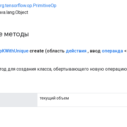
rg.tensorflow.op.PrimitiveOp
va.lang.Object
е методы
p
KWith
Unique
create
(область
действия
,
ввод
операнда
<
од для создания класса, обертывающего новую операцию 
текущий объем