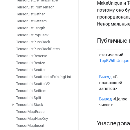
Tensor
List
Element
Shape
MakeUnique и 
Tensor
List
From
Tensor
поэтому оно бу
Tensor
List
Gather
пропорциональ
Tensor
List
Get
Item
Ненормальные 
Tensor
List
Length
Tensor
List
Pop
Back
Публичные 
Tensor
List
Push
Back
Tensor
List
Push
Back
Batch
статический
Tensor
List
Reserve
TopKWithUnique
Tensor
List
Resize
Tensor
List
Scatter
Выход
<С
Tensor
List
Scatter
Into
Existing
List
плавающей
Tensor
List
Scatter
V2
запятой>
Tensor
List
Set
Item
Tensor
List
Split
Вывод
<Целое
число>
Tensor
List
Stack
Tensor
Map
Erase
Tensor
Map
Has
Key
Унаследова
Tensor
Map
Insert