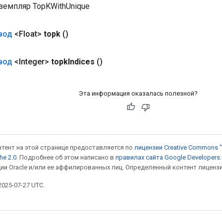
земпляр TopKWithUnique
вод
<Float>
topk
()
вод
<Integer>
topk
Indices
()
Эта информация оказалась полезной?
онтент на этой странице предоставляется по
лицензии Creative Commons "
he 2.0
. Подробнее об этом написано в
правилах сайта Google Developers
ии Oracle и/или ее аффилированных лиц. Определенный контент лиценз
025-07-27 UTC.