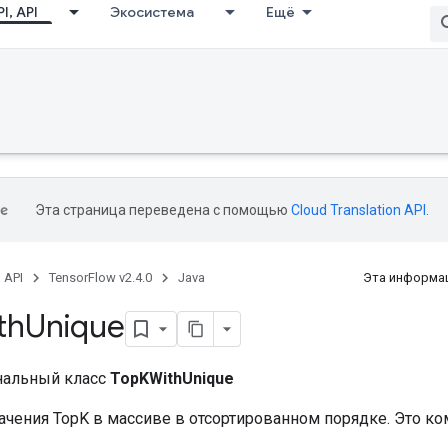
I, API
Экосистема
Ещё
Эта страница переведена с помощью
Cloud Translation API
.
, API
TensorFlow v2.4.0
Java
Эта информац
th
Unique
нальный класс
TopKWithUnique
ачения TopK в массиве в отсортированном порядке. Это к