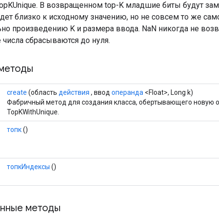
TopKUnique. В возвращенном top-K младшие биты будут зам
дет близко к исходному значению, но не совсем то же сам
но произведению K и размера ввода. NaN никогда не воз
числа сбрасываются до нуля.
методы
create
(область
действия
, ввод
операнда
<Float>, Long k)
Фабричный метод для создания класса, обертывающего новую
TopKWithUnique.
топк
()
топкИндексы
()
нные методы