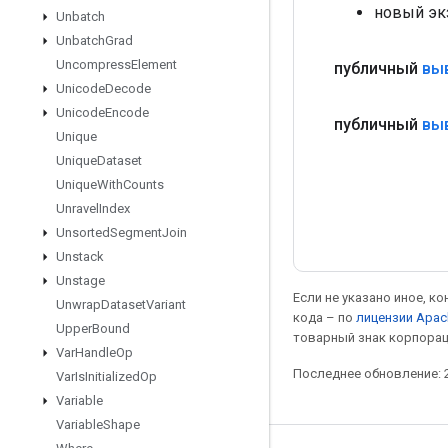
новый эк
Unbatch
Unbatch
Grad
Uncompress
Element
публичный
вы
Unicode
Decode
Unicode
Encode
публичный
вы
Unique
Unique
Dataset
Unique
With
Counts
Unravel
Index
Unsorted
Segment
Join
Unstack
Unstage
Если не указано иное, к
Unwrap
Dataset
Variant
кода – по
лицензии Apac
Upper
Bound
товарный знак корпорац
Var
Handle
Op
Последнее обновление: 2
Var
Is
Initialized
Op
Variable
Variable
Shape