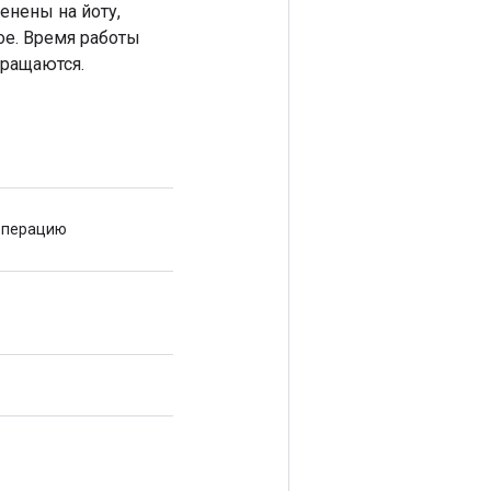
енены на йоту,
ое. Время работы
вращаются.
 операцию