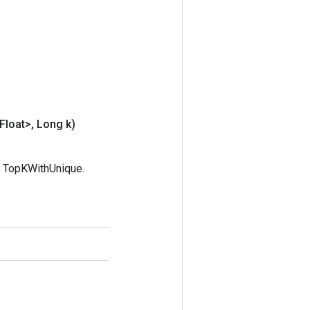
Float>
,
Long k)
TopKWithUnique.