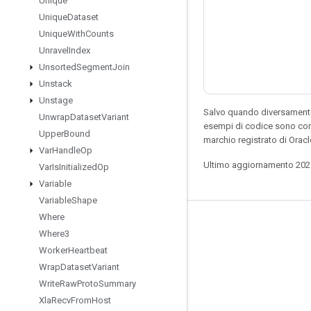
Unique
Unique
Dataset
Unique
With
Counts
Unravel
Index
Unsorted
Segment
Join
Unstack
Unstage
Salvo quando diversamente 
Unwrap
Dataset
Variant
esempi di codice sono con
Upper
Bound
marchio registrato di Orac
Var
Handle
Op
Ultimo aggiornamento 202
Var
Is
Initialized
Op
Variable
Variable
Shape
Where
Resta connesso
Where3
Blog
Worker
Heartbeat
Wrap
Dataset
Variant
Forum
Write
Raw
Proto
Summary
GitHub
Xla
Recv
From
Host