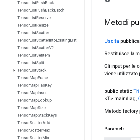
Tensor
List
Push
Back
Tensor
List
Push
Back
Batch
Tensor
List
Reserve
Metodi pu
Tensor
List
Resize
Tensor
List
Scatter
Tensor
List
Scatter
Into
Existing
List
Uscita
pubblica
Tensor
List
Scatter
V2
Restituisce la m
Tensor
List
Set
Item
Tensor
List
Split
Gli input per le
Tensor
List
Stack
viene utilizzato
Tensor
Map
Erase
Tensor
Map
Has
Key
public static
Tr
Tensor
Map
Insert
<T> maindiag
,
Tensor
Map
Lookup
Tensor
Map
Size
Metodo factory 
Tensor
Map
Stack
Keys
Tensor
Scatter
Add
Parametri
Tensor
Scatter
Max
Tensor
Scatter
Min