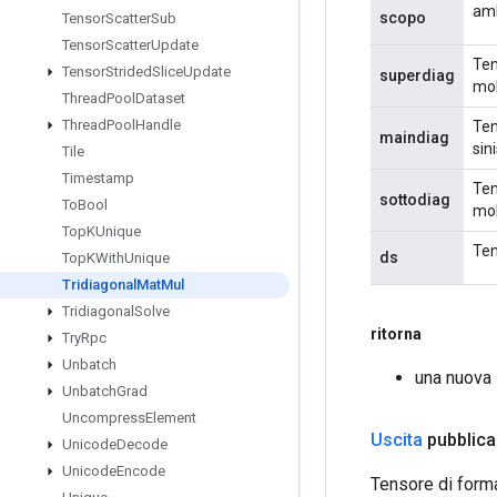
amb
scopo
Tensor
Scatter
Sub
Tensor
Scatter
Update
Ten
Tensor
Strided
Slice
Update
superdiag
mol
Thread
Pool
Dataset
Thread
Pool
Handle
Ten
maindiag
sin
Tile
Timestamp
Ten
sottodiag
To
Bool
mol
Top
KUnique
Ten
ds
Top
KWith
Unique
Tridiagonal
Mat
Mul
Tridiagonal
Solve
ritorna
Try
Rpc
Unbatch
una nuova 
Unbatch
Grad
Uncompress
Element
Uscita
pubblica
Unicode
Decode
Unicode
Encode
Tensore di forma 