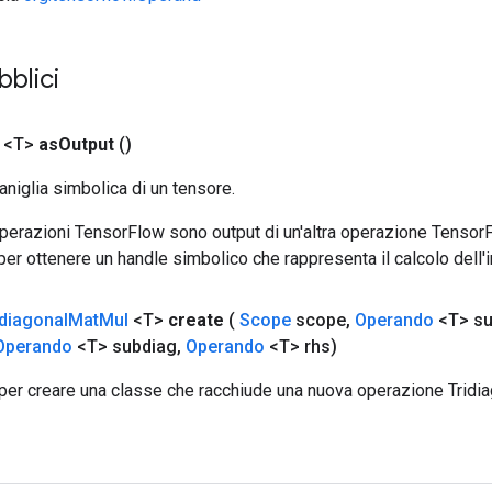
bblici
 <T>
as
Output
()
aniglia simbolica di un tensore.
 operazioni TensorFlow sono output di un'altra operazione Tenso
 per ottenere un handle simbolico che rappresenta il calcolo dell'i
idiagonal
Mat
Mul
<T>
create
(
Scope
scope
,
Operando
<T> su
Operando
<T> subdiag
,
Operando
<T> rhs)
per creare una classe che racchiude una nuova operazione Tridi