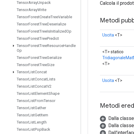
Calcola il prodot
Tensor
Array
Unpack
Tensor
Array
Write
Tensor
Forest
Create
Tree
Variable
Metodi pubbl
Tensor
Forest
Tree
Deserialize
Tensor
Forest
Tree
Is
Initialized
Op
Uscita
<T>
Tensor
Forest
Tree
Predict
Tensor
Forest
Tree
Resource
Handle
Op
<T> statico
TridiagonaleMat
Tensor
Forest
Tree
Serialize
<T>
Tensor
Forest
Tree
Size
Tensor
List
Concat
Tensor
List
Concat
Lists
Uscita
<T>
Tensor
List
Concat
V2
Tensor
List
Element
Shape
Tensor
List
From
Tensor
Metodi eredi
Tensor
List
Gather
Tensor
List
Get
Item
Dalla class
Tensor
List
Length
Dalla classe
Tensor
List
Pop
Back
Dall'interfa