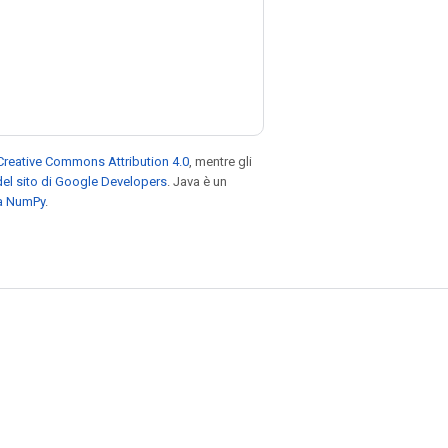
Creative Commons Attribution 4.0
, mentre gli
el sito di Google Developers
. Java è un
za NumPy
.