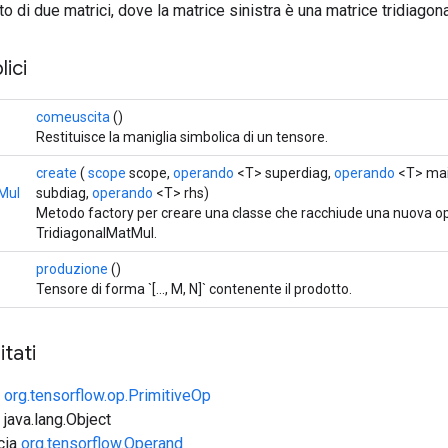
to di due matrici, dove la matrice sinistra è una matrice tridiagona
ici
comeuscita
()
Restituisce la maniglia simbolica di un tensore.
create
(
scope
scope,
operando
<T> superdiag,
operando
<T> mai
Mul
subdiag,
operando
<T> rhs)
Metodo factory per creare una classe che racchiude una nuova o
TridiagonalMatMul.
produzione
()
Tensore di forma `[..., M, N]` contenente il prodotto.
tati
e
org.tensorflow.op.PrimitiveOp
 java.lang.Object
ccia
org.tensorflow.Operand