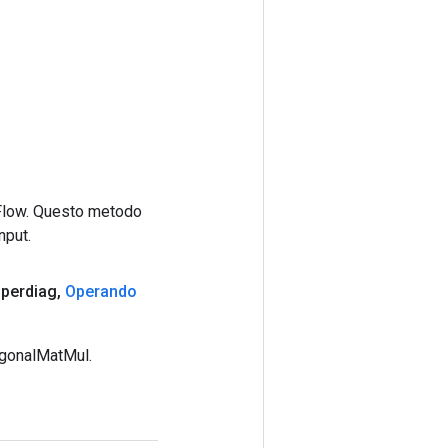
rFlow. Questo metodo
nput.
perdiag
,
Operando
agonalMatMul.