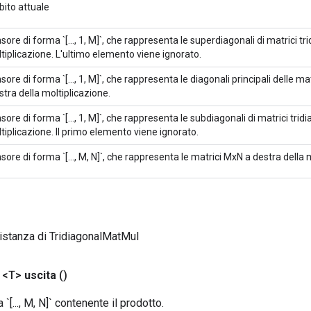
ito attuale
sore di forma `[..., 1, M]`, che rappresenta le superdiagonali di matrici tri
tiplicazione. L'ultimo elemento viene ignorato.
sore di forma `[..., 1, M]`, che rappresenta le diagonali principali delle mat
istra della moltiplicazione.
sore di forma `[..., 1, M]`, che rappresenta le subdiagonali di matrici tridia
tiplicazione. Il primo elemento viene ignorato.
sore di forma `[..., M, N]`, che rappresenta le matrici MxN a destra della 
istanza di TridiagonalMatMul
 <T>
uscita
()
`[..., M, N]` contenente il prodotto.