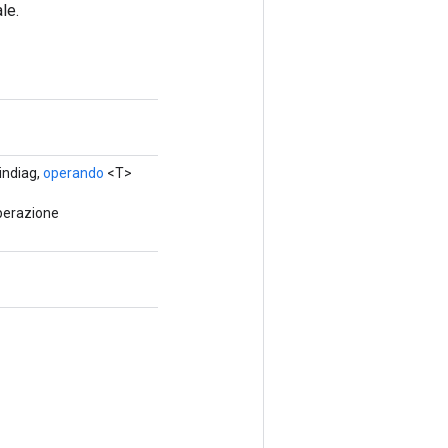
le.
ndiag,
operando
<T>
perazione