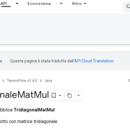
API
Ecosistema
Altro
Questa pagina è stata tradotta dall'
API Cloud Translation
.
TensorFlow v2.4.0
Java
onale
Mat
Mul
ubblica
TridiagonalMatMul
otto con matrice tridiagonale.