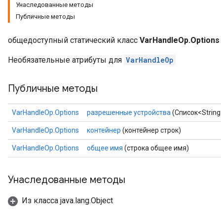
Унаследованные методы
Публичные методы
общедоступный статический класс
VarHandleOp.Options
Необязательные атрибуты для
VarHandleOp
Публичные методы
VarHandleOp.Options
разрешенные устройства
(Список<Strin
VarHandleOp.Options
контейнер
(контейнер строк)
VarHandleOp.Options
общее имя
(строка общее имя)
Унаследованные методы
Из класса java.lang.Object