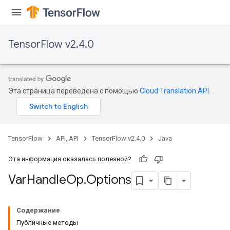
TensorFlow v2.4.0
Эта страница переведена с помощью
Cloud Translation API
.
TensorFlow
API, API
TensorFlow v2.4.0
Java
Эта информация оказалась полезной?
Var
Handle
Op
.
Options
Содержание
Публичные методы