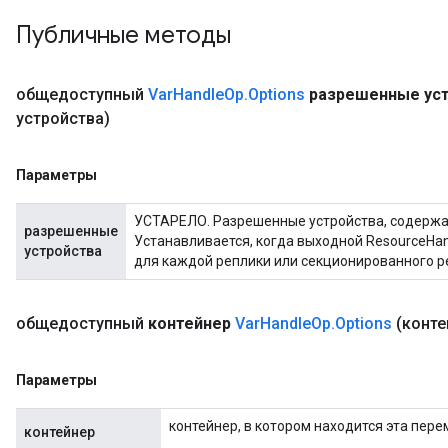
Публичные методы
общедоступный
Var
Handle
Op
.
Options
разрешенные ус
устройства)
Параметры
УСТАРЕЛО. Разрешенные устройства, содержа
разрешенные
Устанавливается, когда выходной ResourceHa
устройства
для каждой реплики или секционированного р
общедоступный
контейнер
Var
Handle
Op
.
Options
(конте
Параметры
контейнер, в котором находится эта пере
контейнер