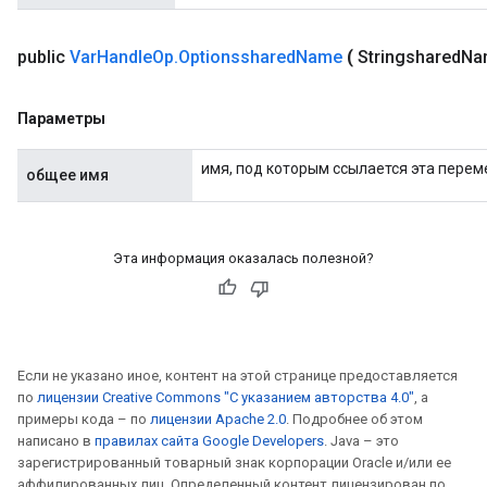
public
Var
Handle
Op
.
Optionsshared
Name
(
Stringshared
Na
Параметры
имя, под которым ссылается эта перем
общее имя
Эта информация оказалась полезной?
Если не указано иное, контент на этой странице предоставляется
по
лицензии Creative Commons "С указанием авторства 4.0"
, а
примеры кода – по
лицензии Apache 2.0
. Подробнее об этом
написано в
правилах сайта Google Developers
. Java – это
зарегистрированный товарный знак корпорации Oracle и/или ее
аффилированных лиц. Определенный контент лицензирован по