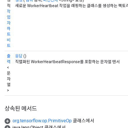
정
생성
(
범위
범위,
피연산자
<String> 요청)
적
새로운 WorkerHeartbeat 작업을 래핑하는 클래스를 생성하는 팩
작
업
자
하
트
비
트
출
응답
()
력
직렬화된 WorkerHeartbeatResponse를 포함하는 문자열 텐서
<
문
자
열
>
상속된 메서드
org.tensorflow.op.PrimitiveOp
클래스에서
java.lang.Object 클래스에서