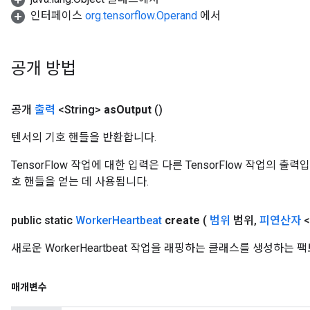
인터페이스
org.tensorflow.Operand
에서
공개 방법
공개
출력
<String>
as
Output
()
텐서의 기호 핸들을 반환합니다.
TensorFlow 작업에 대한 입력은 다른 TensorFlow 작업의 
호 핸들을 얻는 데 사용됩니다.
public static
Worker
Heartbeat
create
(
범위
범위
,
피연산자
<
새로운 WorkerHeartbeat 작업을 래핑하는 클래스를 생성하는
매개변수