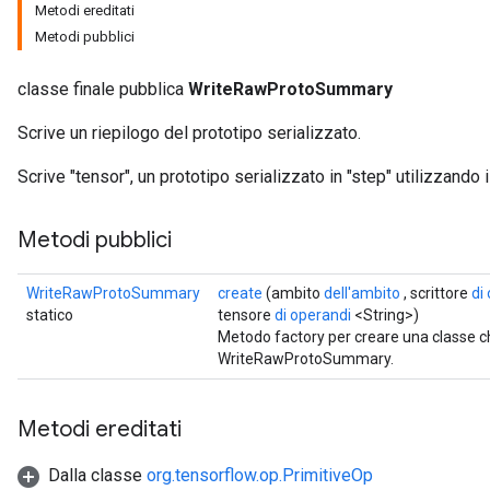
Metodi ereditati
Metodi pubblici
classe finale pubblica
WriteRawProtoSummary
Scrive un riepilogo del prototipo serializzato.
Scrive "tensor", un prototipo serializzato in "step" utilizzando il
Metodi pubblici
WriteRawProtoSummary
create
(ambito
dell'ambito
, scrittore
di
statico
tensore
di operandi
<String>)
Metodo factory per creare una classe 
WriteRawProtoSummary.
Metodi ereditati
Dalla classe
org.tensorflow.op.PrimitiveOp