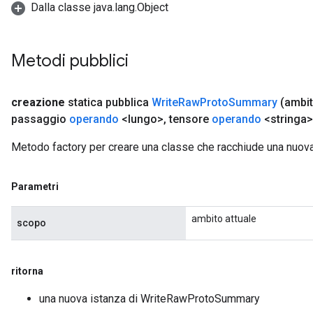
Dalla classe java.lang.Object
Metodi pubblici
creazione
statica pubblica
Write
Raw
Proto
Summary
(ambi
passaggio
operando
<lungo>
,
tensore
operando
<stringa>
Metodo factory per creare una classe che racchiude una nu
Parametri
ambito attuale
scopo
ritorna
una nuova istanza di WriteRawProtoSummary