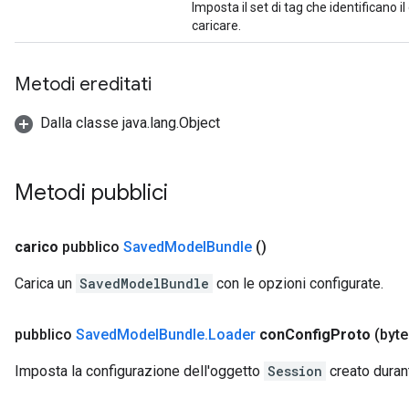
Imposta il set di tag che identificano i
caricare.
Metodi ereditati
Dalla classe java.lang.Object
Metodi pubblici
carico
pubblico
Saved
Model
Bundle
()
Carica un
SavedModelBundle
con le opzioni configurate.
pubblico
Saved
Model
Bundle
.
Loader
con
Config
Proto
(byte
Imposta la configurazione dell'oggetto
Session
creato duran