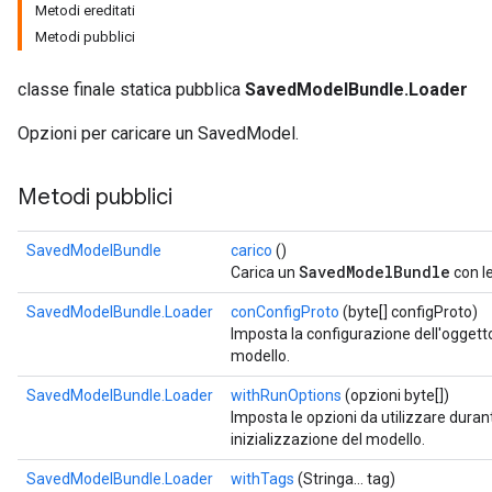
Metodi ereditati
Metodi pubblici
classe finale statica pubblica
SavedModelBundle.Loader
Opzioni per caricare un SavedModel.
Metodi pubblici
SavedModelBundle
carico
()
SavedModelBundle
Carica un
con le
SavedModelBundle.Loader
conConfigProto
(byte[] configProto)
Imposta la configurazione dell'ogget
modello.
SavedModelBundle.Loader
withRunOptions
(opzioni byte[])
Imposta le opzioni da utilizzare duran
inizializzazione del modello.
SavedModelBundle.Loader
withTags
(Stringa... tag)