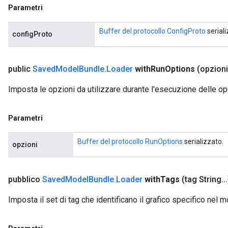
Parametri
Buffer del protocollo ConfigProto
seriali
configProto
public
Saved
Model
Bundle
.
Loader
with
Run
Options
(opzioni
Imposta le opzioni da utilizzare durante l'esecuzione delle op
Parametri
Buffer del protocollo RunOptions
serializzato.
opzioni
pubblico
Saved
Model
Bundle
.
Loader
with
Tags
(tag String
.
.
.
Imposta il set di tag che identificano il grafico specifico nel m