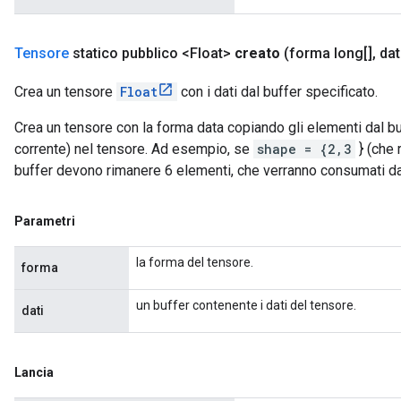
Tensore
statico pubblico <Float>
creato
(forma long[]
,
dat
Crea un tensore
Float
con i dati dal buffer specificato.
Crea un tensore con la forma data copiando gli elementi dal bu
corrente) nel tensore. Ad esempio, se
shape = {2,3
} (che 
buffer devono rimanere 6 elementi, che verranno consumati d
Parametri
la forma del tensore.
forma
un buffer contenente i dati del tensore.
dati
Lancia