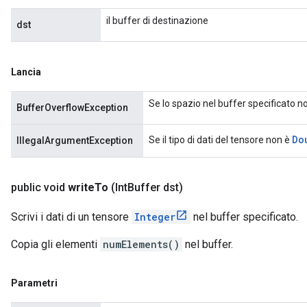
il buffer di destinazione
dst
Lancia
Se lo spazio nel buffer specificato no
BufferOverflowException
Do
Se il tipo di dati del tensore non è
IllegalArgumentException
public void
write
To
(Int
Buffer dst)
Scrivi i dati di un tensore
Integer
nel buffer specificato.
Copia gli elementi
numElements()
nel buffer.
Parametri