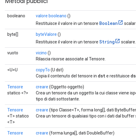
Metodi pubblici
booleano
valore booleano
()
Boolean
Restituisce il valore in un tensore
scalar
byte[]
byteValore
()
String
Restituisce il valore in un tensore
scalare.
vuoto
vicino
()
Rilascia risorse associate al Tensore.
<U>U
copyTo
(U dst)
dst
ds
Copia il contenuto del tensore in
e restituisce
Tensore
creare
(Oggetto oggetto)
statico <?>
Crea un tensore da un oggetto la cui classe viene is
tipo di dati sottostante.
Tensore
creare
(tipo Classe<T>, forma long[], dati ByteBuffer
<T> statico
Crea un tensore di qualsiasi tipo con i dati dal buffer 
<T>
Tensore
creare
(forma lunga[], dati DoubleBuffer)