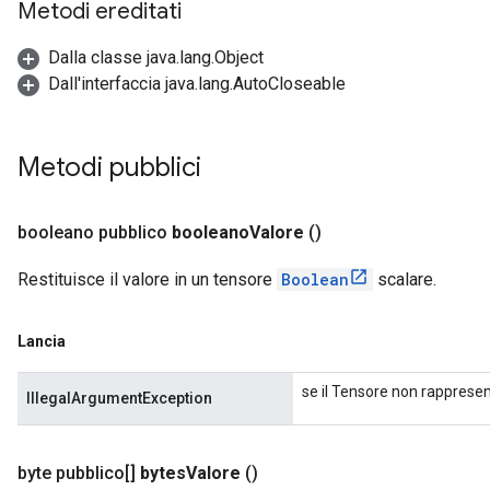
Metodi ereditati
Dalla classe java.lang.Object
Dall'interfaccia java.lang.AutoCloseable
Metodi pubblici
booleano pubblico
booleano
Valore
()
Restituisce il valore in un tensore
Boolean
scalare.
Lancia
se il Tensore non rapprese
IllegalArgumentException
byte pubblico[]
bytes
Valore
()