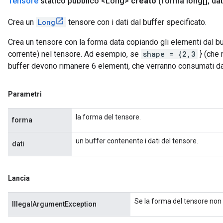
Tensore
statico pubblico <Long>
creato
(forma long[]
,
dat
Crea un
Long
tensore con i dati dal buffer specificato.
Crea un tensore con la forma data copiando gli elementi dal bu
corrente) nel tensore. Ad esempio, se
shape = {2,3
} (che 
buffer devono rimanere 6 elementi, che verranno consumati d
Parametri
la forma del tensore.
forma
un buffer contenente i dati del tensore.
dati
Lancia
Se la forma del tensore non 
IllegalArgumentException