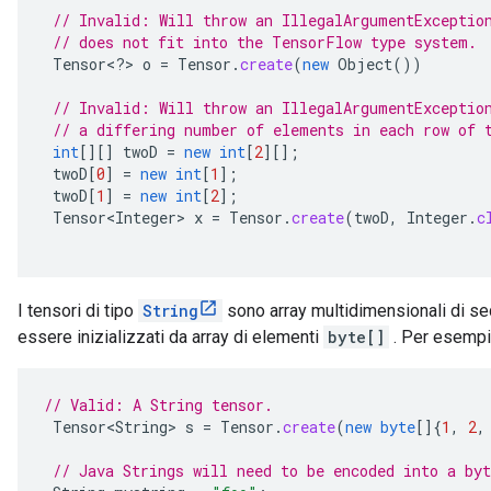
// Invalid: Will throw an IllegalArgumentExceptio
// does not fit into the TensorFlow type system.
Tensor
<
?
>
o
=
Tensor
.
create
(
new
Object
())
// Invalid: Will throw an IllegalArgumentExceptio
// a differing number of elements in each row of 
int
[][]
twoD
=
new
int
[
2
][]
;
twoD
[
0
]
=
new
int
[
1
]
;
twoD
[
1
]
=
new
int
[
2
]
;
Tensor<Integer>
x
=
Tensor
.
create
(
twoD
,
Integer
.
c
I tensori di tipo
String
sono array multidimensionali di se
essere inizializzati da array di elementi
byte[]
. Per esempi
// Valid: A String tensor.
Tensor<String>
s
=
Tensor
.
create
(
new
byte
[]
{
1
,
2
,
// Java Strings will need to be encoded into a byt