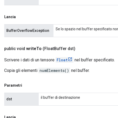
Lancia
Se lo spazio nel buffer specificato non
BufferOverflowException
public void
write
To
(Float
Buffer dst)
Scrivere i dati di un tensore
Float
nel buffer specificato.
Copia gli elementi
numElements()
nel buffer.
Parametri
il buffer di destinazione
dst
Lancia