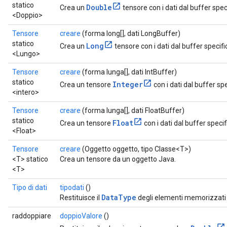
statico
Double
Crea un
tensore con i dati dal buffer spec
<Doppio>
Tensore
creare
(forma long[], dati LongBuffer)
statico
Long
Crea un
tensore con i dati dal buffer specifi
<Lungo>
Tensore
creare
(forma lunga[], dati IntBuffer)
statico
Integer
Crea un tensore
con i dati dal buffer spe
<intero>
Tensore
creare
(forma lunga[], dati FloatBuffer)
statico
Float
Crea un tensore
con i dati dal buffer specif
<Float>
Tensore
creare
(Oggetto oggetto, tipo Classe<T>)
<T> statico
Crea un tensore da un oggetto Java.
<T>
Tipo di dati
tipodati
()
DataType
Restituisce il
degli elementi memorizzati 
raddoppiare
doppioValore
()