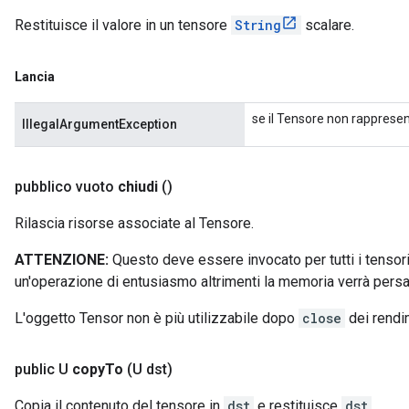
Restituisce il valore in un tensore
String
scalare.
Lancia
se il Tensore non rapprese
IllegalArgumentException
pubblico vuoto
chiudi
()
Rilascia risorse associate al Tensore.
ATTENZIONE:
Questo deve essere invocato per tutti i tensori
un'operazione di entusiasmo altrimenti la memoria verrà persa
L'oggetto Tensor non è più utilizzabile dopo
close
dei rendi
public U
copy
To
(U dst)
Copia il contenuto del tensore in
dst
e restituisce
dst
.