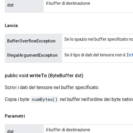
il buffer di destinazione
dst
Lancia
Se lo spazio nel buffer specificato no
BufferOverflowException
In
Se il tipo di dati del tensore non è
IllegalArgumentException
public void
write
To
(Byte
Buffer dst)
Scrivi i dati del tensore nel buffer specificato.
Copia i byte
numBytes()
nel buffer nell'ordine dei byte nativo 
Parametri
il buffer di destinazione
dst