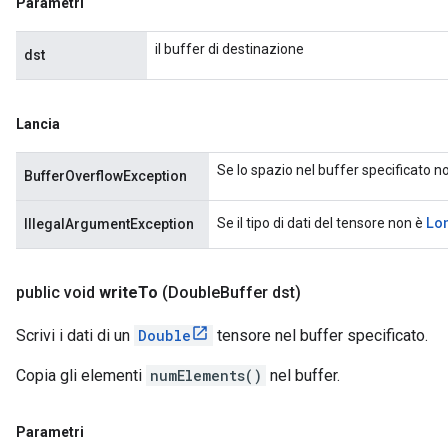
Parametri
il buffer di destinazione
dst
Lancia
Se lo spazio nel buffer specificato no
BufferOverflowException
Lo
Se il tipo di dati del tensore non è
IllegalArgumentException
public void
write
To
(Double
Buffer dst)
Scrivi i dati di un
Double
tensore nel buffer specificato.
Copia gli elementi
numElements()
nel buffer.
Parametri