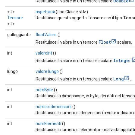
Double
Restituisce il valore in un tensore scalare
<U>
aspettarsi
(tipo Classe <U>)
Tens
Tensore
Restituisce questo oggetto Tensore con il tipo
<U>
galleggiante
floatValore
()
Float
Restituisce il valore in un tensore
scalare.
int
valoreint
()
Integer
Restituisce il valore in un tensore scalare
lungo
valore lungo
()
Long
Restituisce il valore in un tensore scalare
.
int
numByte
()
Restituisce la dimensione, in byte, dei dati del tensor
int
numerodimensioni
()
Restituisce il numero di dimensioni (a volte indicat
int
numElementi
()
Restituisce il numero di elementi in una vista appiatti