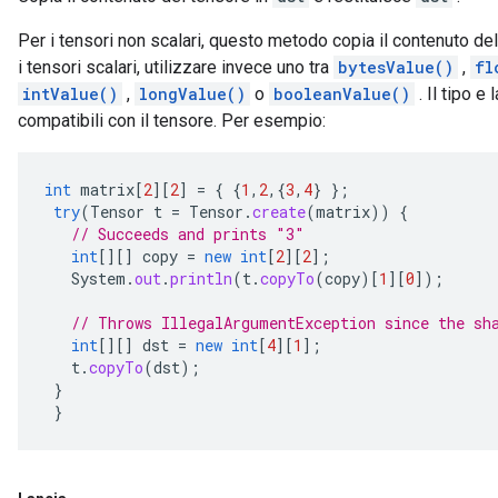
Per i tensori non scalari, questo metodo copia il contenuto del
i tensori scalari, utilizzare invece uno tra
bytesValue()
,
fl
intValue()
,
longValue()
o
booleanValue()
. Il tipo e
compatibili con il tensore. Per esempio:
int
matrix
[
2
][
2
]
=
{
{
1
,
2
,{
3
,
4
}
};
try
(
Tensor
t
=
Tensor
.
create
(
matrix
))
{
// Succeeds and prints "3"
int
[][]
copy
=
new
int
[
2
][
2
]
;
System
.
out
.
println
(
t
.
copyTo
(
copy
)
[
1
][
0
]
);
// Throws IllegalArgumentException since the sh
int
[][]
dst
=
new
int
[
4
][
1
]
;
t
.
copyTo
(
dst
);
}
}