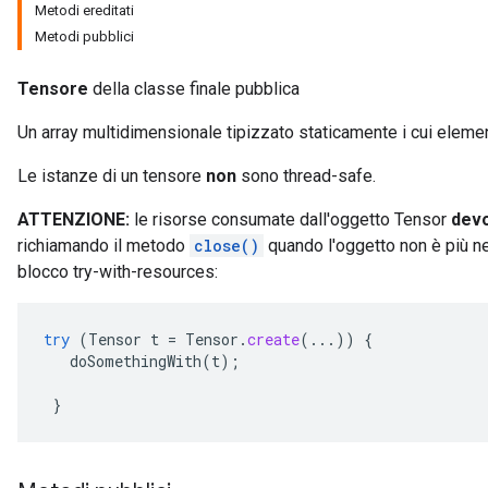
Metodi ereditati
Metodi pubblici
Tensore
della classe finale pubblica
Un array multidimensionale tipizzato staticamente i cui element
Le istanze di un tensore
non
sono thread-safe.
ATTENZIONE:
le risorse consumate dall'oggetto Tensor
dev
richiamando il metodo
close()
quando l'oggetto non è più n
blocco try-with-resources:
try
(
Tensor
t
=
Tensor
.
create
(...))
{
doSomethingWith
(
t
);
}