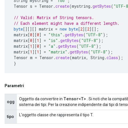
String
mystring
=
"foo"
;
Tensor
s
=
Tensor
.
create
(
mystring
.
getBytes
(
"UTF-
// Valid: Matrix of String tensors.
// Each element might have a different length.
byte
[][][]
matrix
=
new
byte
[
2
][
2
][]
;
matrix
[
0
][
0
]
=
"this"
.
getBytes
(
"UTF-8"
);
matrix
[
0
][
1
]
=
"is"
.
getBytes
(
"UTF-8"
);
matrix
[
1
][
0
]
=
"a"
.
getBytes
(
"UTF-8"
);
matrix
[
1
][
1
]
=
"matrix"
.
getBytes
(
"UTF-8"
);
Tensor
m
=
Tensor
.
create
(
matrix
,
String
.
class
);
}
Parametri
Tensor<T>
Oggetto da convertire in
. Si noti che la compatib
ogg
sistema dei tipi. Per la creazione indipendente dai tipi di tenso
L'oggetto classe che rappresenta il tipo T.
tipo