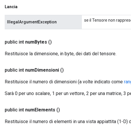
Lancia
se il Tensore non rappres
IllegalArgumentException
public int
num
Bytes
()
Restituisce la dimensione, in byte, dei dati del tensore.
public int
num
Dimensioni
()
Restituisce il numero di dimensioni (a volte indicato come
ran
Sarà 0 per uno scalare, 1 per un vettore, 2 per una matrice, 3 
public int
num
Elements
()
Restituisce il numero di elementi in una vista appiattita (1-D) 