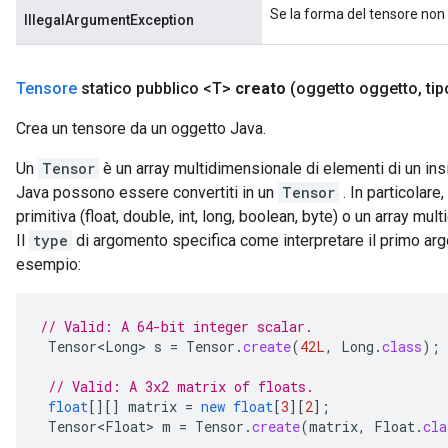
Se la forma del tensore non 
IllegalArgumentException
Tensore
statico pubblico <T>
creato
(oggetto oggetto
,
tip
Crea un tensore da un oggetto Java.
Un
Tensor
è un array multidimensionale di elementi di un insie
Java possono essere convertiti in un
Tensor
. In particolare
primitiva (float, double, int, long, boolean, byte) o un array mu
Il
type
di argomento specifica come interpretare il primo a
esempio:
// Valid: A 64-bit integer scalar.
Tensor<Long>
s
=
Tensor
.
create
(
42L
,
Long
.
class
);
// Valid: A 3x2 matrix of floats.
float
[][]
matrix
=
new
float
[
3
][
2
]
;
Tensor<Float>
m
=
Tensor
.
create
(
matrix
,
Float
.
cla