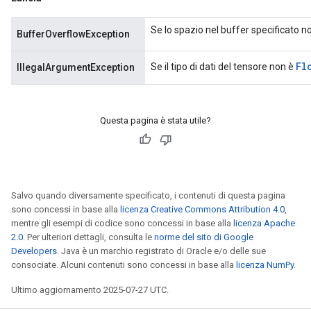
Se lo spazio nel buffer specificato no
BufferOverflowException
Fl
Se il tipo di dati del tensore non è
IllegalArgumentException
Questa pagina è stata utile?
Salvo quando diversamente specificato, i contenuti di questa pagina
sono concessi in base alla
licenza Creative Commons Attribution 4.0
,
mentre gli esempi di codice sono concessi in base alla
licenza Apache
2.0
. Per ulteriori dettagli, consulta le
norme del sito di Google
Developers
. Java è un marchio registrato di Oracle e/o delle sue
consociate. Alcuni contenuti sono concessi in base alla
licenza NumPy
.
Ultimo aggiornamento 2025-07-27 UTC.