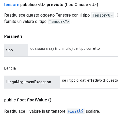
tensore
pubblico <U>
previsto
(tipo Classe <U>)
Restituisce questo oggetto Tensore con il tipo
Tensor<U>
. 
fornito un valore di tipo
Tensor<?>
.
Parametri
qualsiasi array (non nullo) del tipo corretto.
tipo
Lancia
se il tipo di dati effettivo di que
IllegalArgumentException
public float
float
Value
()
Restituisce il valore in un tensore
Float
scalare.