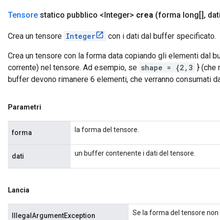
Tensore
statico pubblico <Integer>
crea
(forma long[]
,
dati
Crea un tensore
Integer
con i dati dal buffer specificato.
Crea un tensore con la forma data copiando gli elementi dal bu
corrente) nel tensore. Ad esempio, se
shape = {2,3
} (che 
buffer devono rimanere 6 elementi, che verranno consumati d
Parametri
la forma del tensore.
forma
un buffer contenente i dati del tensore.
dati
Lancia
Se la forma del tensore non 
IllegalArgumentException