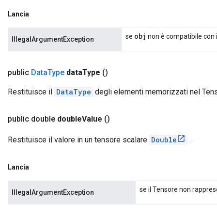
Lancia
obj
se
non è compatibile con i
IllegalArgumentException
public
Data
Type
data
Type
()
Restituisce il
DataType
degli elementi memorizzati nel Tens
public double
double
Value
()
Restituisce il valore in un tensore scalare
Double
.
Lancia
se il Tensore non rappres
IllegalArgumentException