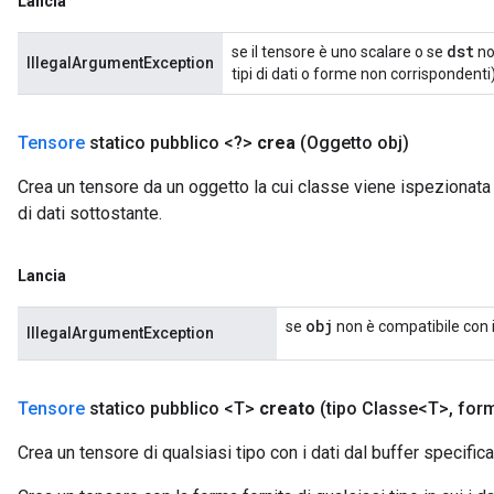
Lancia
dst
se il tensore è uno scalare o se
no
IllegalArgumentException
tipi di dati o forme non corrispondenti)
Tensore
statico pubblico <?>
crea
(Oggetto obj)
Crea un tensore da un oggetto la cui classe viene ispezionata
di dati sottostante.
Lancia
obj
se
non è compatibile con i
IllegalArgumentException
Tensore
statico pubblico <T>
creato
(tipo Classe<T>
,
form
Crea un tensore di qualsiasi tipo con i dati dal buffer specifica