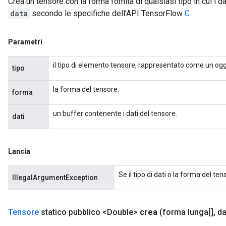
Crea un tensore con la forma fornita di qualsiasi tipo in cui i da
data
secondo le specifiche dell'API TensorFlow
C.
Parametri
il tipo di elemento tensore, rappresentato come un ogg
tipo
la forma del tensore.
forma
un buffer contenente i dati del tensore.
dati
Lancia
Se il tipo di dati o la forma del te
IllegalArgumentException
Tensore
statico pubblico <Double>
crea
(forma lunga[]
,
da