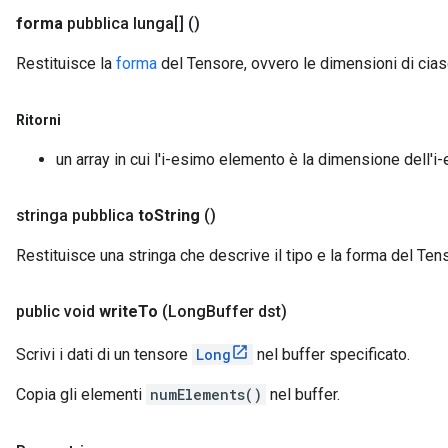
forma
pubblica lunga[]
()
Restituisce la
forma
del Tensore, ovvero le dimensioni di cia
Ritorni
un array in cui l'i-esimo elemento è la dimensione dell'
stringa pubblica
to
String
()
Restituisce una stringa che descrive il tipo e la forma del Ten
public void
write
To
(Long
Buffer dst)
Scrivi i dati di un tensore
Long
nel buffer specificato.
Copia gli elementi
numElements()
nel buffer.