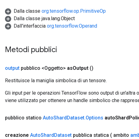
Dalla classe
org.tensorflow.op.PrimitiveOp
leOp
Dalla classe java.lang.Object
Dall'interfaccia
org.tensorflow.Operand
Metodi pubblici
output
pubblico <Oggetto>
as
Output
()
Restituisce la maniglia simbolica di un tensore.
Gli input per le operazioni TensorFlow sono output di un'alt
viene utilizzato per ottenere un handle simbolico che rappresent
Flush
pubblico statico
Auto
Shard
Dataset
.
Options
auto
Shard
Poli
eHandleOp
creazione
Auto
Shard
Dataset
pubblica statica
( ambito
amb