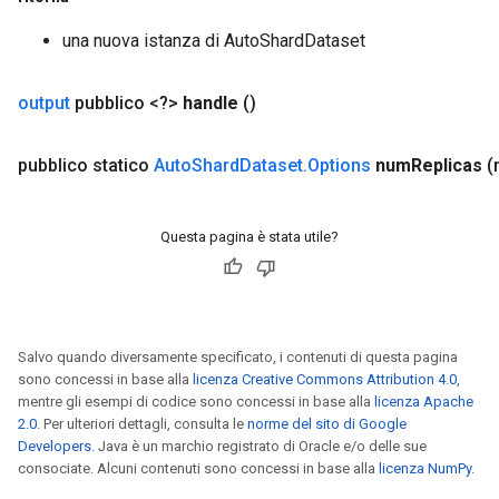
una nuova istanza di AutoShardDataset
output
pubblico <?>
handle
()
pubblico statico
Auto
Shard
Dataset
.
Options
num
Replicas
(
Questa pagina è stata utile?
Salvo quando diversamente specificato, i contenuti di questa pagina
sono concessi in base alla
licenza Creative Commons Attribution 4.0
,
mentre gli esempi di codice sono concessi in base alla
licenza Apache
2.0
. Per ulteriori dettagli, consulta le
norme del sito di Google
Developers
. Java è un marchio registrato di Oracle e/o delle sue
consociate. Alcuni contenuti sono concessi in base alla
licenza NumPy
.