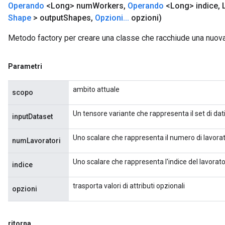
Operando
<Long> num
Workers
,
Operando
<Long> indice
,
L
Shape
> output
Shapes
,
Opzioni
.
.
.
opzioni)
ureSplit
Metodo factory per creare una classe che racchiude una nuo
Parametri
ambito attuale
scopo
Un tensore variante che rappresenta il set di dati 
inputDataset
Uno scalare che rappresenta il numero di lavorator
numLavoratori
Uno scalare che rappresenta l'indice del lavora
indice
trasporta valori di attributi opzionali
opzioni
ritorna