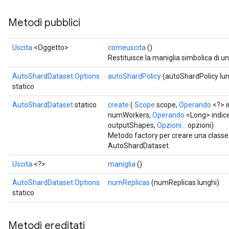
Metodi pubblici
Uscita
<Oggetto>
comeuscita
()
Restituisce la maniglia simbolica di u
AutoShardDataset.Options
autoShardPolicy
(autoShardPolicy lu
statico
AutoShardDataset
statico
create
(
Scope
scope,
Operando
<?> i
numWorkers,
Operando
<Long> indice
outputShapes,
Opzioni...
opzioni)
Metodo factory per creare una class
t
AutoShardDataset.
Uscita
<?>
maniglia
()
AutoShardDataset.Options
numReplicas
(numReplicas lunghi)
statico
source
Metodi ereditati