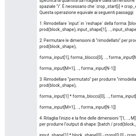
specifica la quantità da ritagliare dalla dimensione
spaziale "i". È necessario che `crop_start[i] + crop_
Questa operazione equivale ai seguenti passaggi:
1. Rimodellare `input` in `reshape` della forma: [bl
prod(block_shape), input_shape[1], ..., input_shape
2. Permutare le dimensioni di "rimodellato" per pr
prod(block_shape),
forma_input[1], forma_blocco[0], ..., forma_input
forma_input[M+1], ..., forma_input[N-1]]
3. Rimodellare "permutato" per produrre "rimodell
prod(block_shape),
forma_input[1] * forma_blocco[0], ..., forma_inpu
forma_input[M+1], ..., forma_input[N-1]]
4. Ritaglia l'inizio e la fine delle dimensioni "[1, ..
per produrre l'output di shape: [batch / prod(block
input_shape[1] * block_shape[0] - crops[0,0] - crop