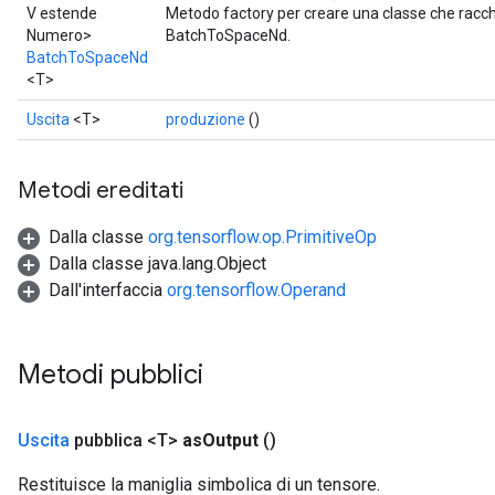
V estende
Metodo factory per creare una classe che rac
Numero>
BatchToSpaceNd.
BatchToSpaceNd
<T>
Uscita
<T>
produzione
()
source
Metodi ereditati
leOp
Dalla classe
org.tensorflow.op.PrimitiveOp
Dalla classe java.lang.Object
Dall'interfaccia
org.tensorflow.Operand
Metodi pubblici
Uscita
pubblica <T>
as
Output
()
Restituisce la maniglia simbolica di un tensore.