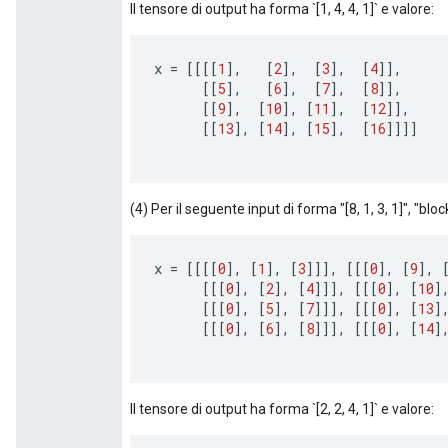
Il tensore di output ha forma `[1, 4, 4, 1]` e valore:
x
=
[[[[
1
]
,
[
2
]
,
[
3
]
,
[
4
]]
,
[[
5
]
,
[
6
]
,
[
7
]
,
[
8
]]
,
[[
9
]
,
[
10
]
,
[
11
]
,
[
12
]]
,
[[
13
]
,
[
14
]
,
[
15
]
,
[
16
]]]]
(4) Per il seguente input di forma "[8, 1, 3, 1]", "block
x
=
[[[[
0
]
,
[
1
]
,
[
3
]]]
,
[[[
0
]
,
[
9
]
,
[[[
0
]
,
[
2
]
,
[
4
]]]
,
[[[
0
]
,
[
10
]
[[[
0
]
,
[
5
]
,
[
7
]]]
,
[[[
0
]
,
[
13
]
[[[
0
]
,
[
6
]
,
[
8
]]]
,
[[[
0
]
,
[
14
]
Il tensore di output ha forma `[2, 2, 4, 1]` e valore: