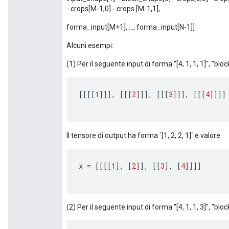
- crops[M-1,0] - crops [M-1,1],
forma_input[M+1], ..., forma_input[N-1]]
Alcuni esempi:
(1) Per il seguente input di forma "[4, 1, 1, 1]", "block
[[[[
1
]]]
,
[[[
2
]]]
,
[[[
3
]]]
,
[[[
4
]]]]
Il tensore di output ha forma `[1, 2, 2, 1]` e valore:
x
=
[[[[
1
]
,
[
2
]]
,
[[
3
]
,
[
4
]]]]
(2) Per il seguente input di forma "[4, 1, 1, 3]", "block