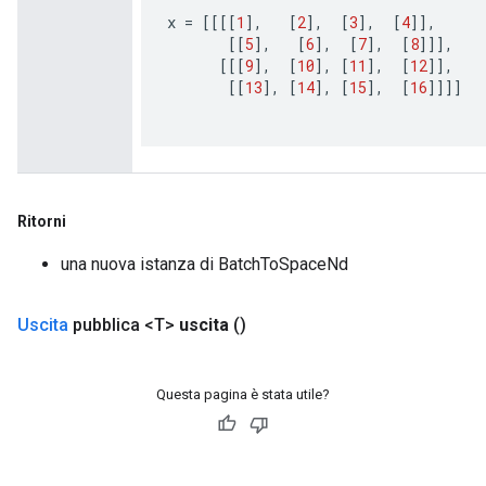
x
=
[[[[
1
]
,
[
2
]
,
[
3
]
,
[
4
]]
,
[[
5
]
,
[
6
]
,
[
7
]
,
[
8
]]]
,
Batch
[[[
9
]
,
[
10
]
,
[
11
]
,
[
12
]]
,
[[
13
]
,
[
14
]
,
[
15
]
,
[
16
]]]]
atch
Ritorni
una nuova istanza di BatchToSpaceNd
Uscita
pubblica <T>
uscita
()
Questa pagina è stata utile?