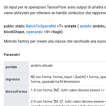
Gli input per le operazioni TensorFlow sono output di un'alt
viene utilizzato per ottenere un handle simbolico che rappresent
Flush
public static
Batch
To
Space
Nd
<T>
create
(
ambito
ambito
,
eHandleOp
block
Shape
,
operando
<V> ritagli)
Metodo factory per creare una classe che racchiude una nuo
ureSplit
Parametri
ambito attuale
portata
ND con forma `forma_input = [batch] + forma_spa
ingresso
forma_spaziale ha M dimensioni.
1-D con forma `[M]`, tutti i valori devono essere >= 
bloccoForma
2-D con forma "[M, 2]", tutti i valori devono essere 