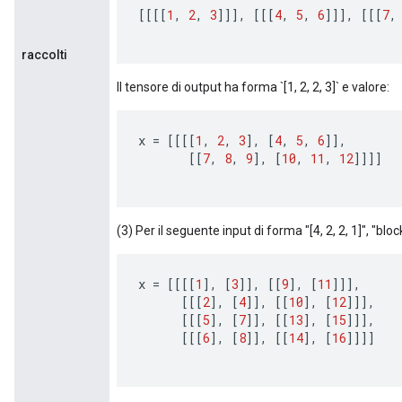
[[[[
1
,
2
,
3
]]]
,
[[[
4
,
5
,
6
]]]
,
[[[
7
,
raccolti
Il tensore di output ha forma `[1, 2, 2, 3]` e valore:
x
=
[[[[
1
,
2
,
3
]
,
[
4
,
5
,
6
]]
,
[[
7
,
8
,
9
]
,
[
10
,
11
,
12
]]]]
(3) Per il seguente input di forma "[4, 2, 2, 1]", "block
x
=
[[[[
1
]
,
[
3
]]
,
[[
9
]
,
[
11
]]]
,
[[[
2
]
,
[
4
]]
,
[[
10
]
,
[
12
]]]
,
[[[
5
]
,
[
7
]]
,
[[
13
]
,
[
15
]]]
,
[[[
6
]
,
[
8
]]
,
[[
14
]
,
[
16
]]]]