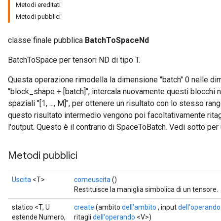
Metodi ereditati
Metodi pubblici
classe finale pubblica
BatchToSpaceNd
BatchToSpace per tensori ND di tipo T.
Questa operazione rimodella la dimensione "batch" 0 nelle di
"block_shape + [batch]", intercala nuovamente questi blocchi ne
spaziali "[1, ..., M]", per ottenere un risultato con lo stesso ran
questo risultato intermedio vengono poi facoltativamente ritagli
l'output. Questo è il contrario di SpaceToBatch. Vedi sotto per
Metodi pubblici
Uscita
<T>
comeuscita
()
Restituisce la maniglia simbolica di un tensore.
statico <T, U
create
(ambito
dell'ambito
, input
dell'operando
t
estende Numero,
ritagli
dell'operando
<V>)