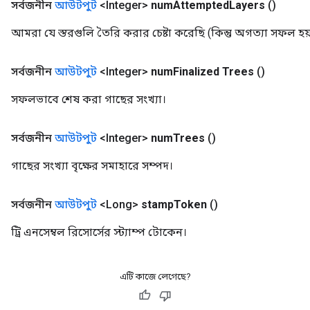
সর্বজনীন
আউটপুট
<Integer>
num
Attempted
Layers
()
আমরা যে স্তরগুলি তৈরি করার চেষ্টা করেছি (কিন্তু অগত্যা সফল হয
সর্বজনীন
আউটপুট
<Integer>
num
Finalized Trees
()
সফলভাবে শেষ করা গাছের সংখ্যা।
সর্বজনীন
আউটপুট
<Integer>
num
Trees
()
গাছের সংখ্যা বৃক্ষের সমাহারে সম্পদ।
সর্বজনীন
আউটপুট
<Long>
stamp
Token
()
ট্রি এনসেম্বল রিসোর্সের স্ট্যাম্প টোকেন।
এটি কাজে লেগেছে?