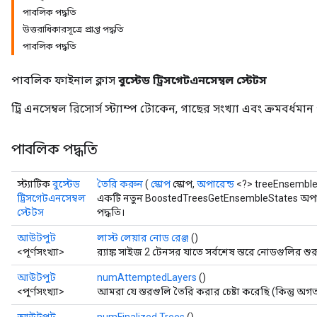
পাবলিক পদ্ধতি
উত্তরাধিকারসূত্রে প্রাপ্ত পদ্ধতি
পাবলিক পদ্ধতি
পাবলিক ফাইনাল ক্লাস
বুস্টেড ট্রিসগেটএনসেম্বল স্টেটস
ট্রি এনসেম্বল রিসোর্স স্ট্যাম্প টোকেন, গাছের সংখ্যা এবং ক্রমবর্ধমা
পাবলিক পদ্ধতি
Flush
স্ট্যাটিক
বুস্টেড
তৈরি করুন
(
স্কোপ
স্কোপ,
অপারেন্ড
<?> treeEnsemble
eHandleOp
ট্রিসগেটএনসেম্বল
একটি নতুন BoostedTreesGetEnsembleStates অপার
স্টেটস
পদ্ধতি।
আউটপুট
লাস্ট লেয়ার নোড রেঞ্জ
()
<পূর্ণসংখ্যা>
র‍্যাঙ্ক সাইজ 2 টেনসর যাতে সর্বশেষ স্তরে নোডগুলির শ
ureSplit
আউটপুট
numAttemptedLayers
()
<পূর্ণসংখ্যা>
আমরা যে স্তরগুলি তৈরি করার চেষ্টা করেছি (কিন্তু অগত