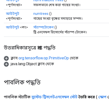
আউটপুট
numFinalized Trees
()
<পূর্ণসংখ্যা>
সফলভাবে শেষ করা গাছের সংখ্যা।
আউটপুট
numtrees
()
<পূর্ণসংখ্যা>
গাছের সংখ্যা বৃক্ষের সমাহারে সম্পদ।
আউটপুট
<লং>
স্ট্যাম্পটোকেন
()
ট্রি এনসেম্বল রিসোর্সের স্ট্যাম্প টোকেন।
উত্তরাধিকারসূত্রে প্রাপ্ত পদ্ধতি
ক্লাস
org.tensorflow.op.PrimitiveOp
থেকে
java.lang.Object ক্লাস থেকে
পাবলিক পদ্ধতি
পাবলিক স্ট্যাটিক
বুস্টেড ট্রিসগেটএনসেম্বল স্টেট
তৈরি করে
(
স্কোপ
স