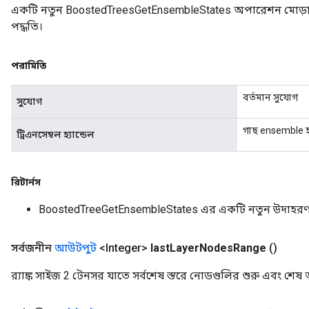
একটি নতুন BoostedTreesGetEnsembleStates অপারেশন মোড়া
পদ্ধতি।
পরামিতি
বর্তমান সুযোগ
সুযোগ
গাছ ensemble হ্য
ট্রিএনসেম্বল হ্যান্ডেল
রিটার্নস
BoostedTreeGetEnsembleStates এর একটি নতুন উদাহর
সর্বজনীন
আউটপুট
<Integer>
last
Layer
Nodes
Range
()
র‍্যাঙ্ক সাইজ 2 টেনসর যাতে সর্বশেষ স্তরে নোডগুলির শুরু এবং শেষ