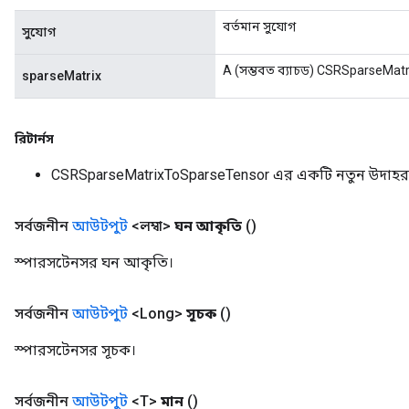
বর্তমান সুযোগ
সুযোগ
A (সম্ভবত ব্যাচড) CSRSparseMatr
sparseMatrix
রিটার্নস
CSRSparseMatrixToSparseTensor এর একটি নতুন উদাহ
সর্বজনীন
আউটপুট
<লম্বা>
ঘন আকৃতি
()
স্পারসটেনসর ঘন আকৃতি।
সর্বজনীন
আউটপুট
<Long>
সূচক
()
স্পারসটেনসর সূচক।
সর্বজনীন
আউটপুট
<T>
মান
()