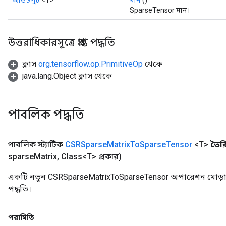
আউটপুট
<T>
মান
()
SparseTensor মান।
উত্তরাধিকারসূত্রে প্রাপ্ত পদ্ধতি
ক্লাস
org.tensorflow.op.PrimitiveOp
থেকে
java.lang.Object ক্লাস থেকে
পাবলিক পদ্ধতি
পাবলিক স্ট্যাটিক
CSRSparse
Matrix
To
Sparse
Tensor
<T>
তৈর
sparse
Matrix
,
Class<T> প্রকার)
একটি নতুন CSRSparseMatrixToSparseTensor অপারেশন মোড়া
পদ্ধতি।
পরামিতি