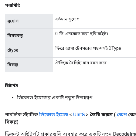
পরামিতি
বর্তমান সুযোগ
সুযোগ
0-ডি. এনকোড করা ছবি বাইট।
বিষয়বস্তু
ফিরে আসা টেনসরের পছন্দসই DType।
dtype
ঐচ্ছিক বৈশিষ্ট্য মান বহন করে
বিকল্প
রিটার্নস
ডিকোড ইমেজের একটি নতুন উদাহরণ
পাবলিক স্ট্যাটিক
ডিকোড ইমেজ
<
UInt8
>
তৈরি করুন
(
স্কোপ
স্কো
বিকল্প)
ডিফল্ট আউটপুট প্রকারগুলি ব্যবহার করে একটি নতুন DecodeIm