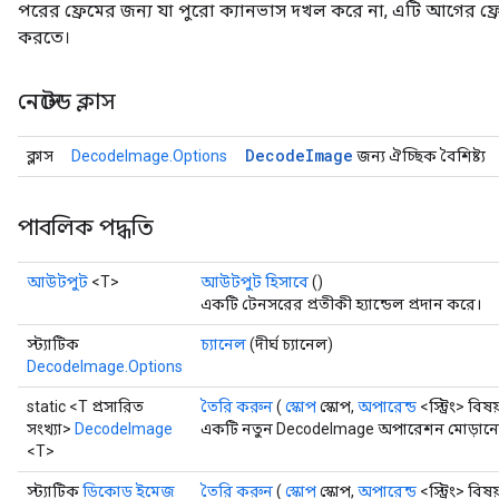
পরের ফ্রেমের জন্য যা পুরো ক্যানভাস দখল করে না, এটি আগের ফ্র
করতে।
নেস্টেড ক্লাস
Decode
Image
ক্লাস
DecodeImage.Options
জন্য ঐচ্ছিক বৈশিষ্ট্য
পাবলিক পদ্ধতি
আউটপুট
<T>
আউটপুট হিসাবে
()
একটি টেনসরের প্রতীকী হ্যান্ডেল প্রদান করে।
স্ট্যাটিক
চ্যানেল
(দীর্ঘ চ্যানেল)
Batch
DecodeImage.Options
static <T প্রসারিত
তৈরি করুন
(
স্কোপ
স্কোপ,
অপারেন্ড
<স্ট্রিং> বিষ
atch
সংখ্যা>
DecodeImage
একটি নতুন DecodeImage অপারেশন মোড়ানো এ
<T>
স্ট্যাটিক
ডিকোড ইমেজ
তৈরি করুন
(
স্কোপ
স্কোপ,
অপারেন্ড
<স্ট্রিং> বিষয়