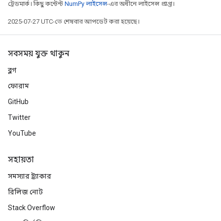
ট্রেডমার্ক। কিছু কন্টেন্ট
NumPy লাইসেন্স
-এর অধীনে লাইসেন্স প্রাপ্ত।
tersGradAccumDebug
arameters
2025-07-27 UTC-তে শেষবার আপডেট করা হয়েছে।
ParametersGradAccumDebug
meters
সবসময় যুক্ত থাকুন
ametersGradAccumDebug
rs
ব্লগ
ersGradAccumDebug
ফোরাম
tDescentParameters
GitHub
ntDescentParametersGradAccumDebug
Twitter
YouTube
সহায়তা
সমস্যার ট্র্যাকার
রিলিজ নোট
Stack Overflow