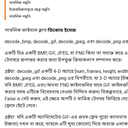
পাবলিক পদ্ধতি
উত্তরাধিকারসূত্রে প্রাপ্ত পদ্ধতি
পাবলিক পদ্ধতি
পাবলিক ফাইনাল ক্লাস
ডিকোড ইমেজ
decode_bmp, decode_gif, decode_jpeg, এবং decode_png এর
একটি চিত্র একটি BMP, GIF, JPEG, বা PNG কিনা তা সনাক্ত করে এব
টেনসরে রূপান্তর করার জন্য উপযুক্ত ক্রিয়াকলাপ সম্পাদন করে৷
দ্রষ্টব্য
: decode_gif একটি 4-D অ্যারে [num_frames, height, width
decode_jpeg এবং decode_png এর বিপরীতে, যা 3-D অ্যারে [উচ্চতা,
যদি BMP, JPEG, এবং/অথবা PNG ফাইলগুলির সাথে GIF ফাইলগুল
করার সময় এটিকে বিবেচনায় নেওয়া নিশ্চিত করুন৷ বিকল্পভাবে, 
False এ সেট করুন, এই ক্ষেত্রে অপটি 3-মাত্রিক টেনসর ফিরিয়ে দ
ফ্রেমে ছেঁটে দেবে।
দ্রষ্টব্য
: যদি একটি অ্যানিমেটেড GIF-এর প্রথম ফ্রেম পুরো ক্যানভাস (সর্ব
উচ্চতা) দখল না করে, তাহলে এটি শূন্য (কালো) দিয়ে অব্যক্ত এলাকা 