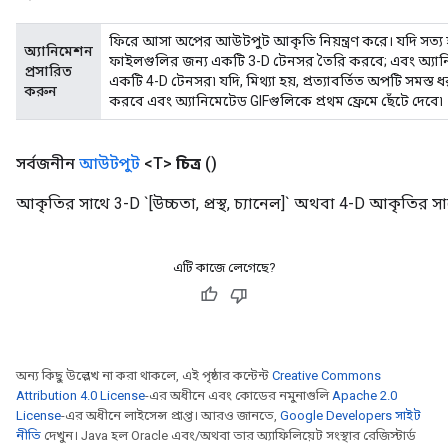
ফিরে আসা অপের আউটপুট আকৃতি নিয়ন্ত্রণ করে। যদি সত্য হ
অ্যানিমেশন
ফাইলগুলির জন্য একটি 3-D টেনসর তৈরি করবে; এবং অ্যানি
প্রসারিত
একটি 4-D টেনসর৷ যদি, মিথ্যা হয়, প্রত্যাবর্তিত অপটি সম
করুন
করবে এবং অ্যানিমেটেড GIFগুলিকে প্রথম ফ্রেমে ছেঁটে দেবে৷
সর্বজনীন
আউটপুট
<T>
চিত্র
()
sGradAccumDebug
rs
আকৃতির সাথে 3-D `[উচ্চতা, প্রস্থ, চ্যানেল]` অথবা 4-D আকৃতির সাথে `[ফ
ersGradAccumDebug
rs
এটি কাজে লেগেছে?
ersGradAccumDebug
Parameters
GradAccumDebug
rParameters
অন্য কিছু উল্লেখ না করা থাকলে, এই পৃষ্ঠার কন্টেন্ট
Creative Commons
torParametersGradAccumDebug
Attribution 4.0 License
-এর অধীনে এবং কোডের নমুনাগুলি
Apache 2.0
Parameters
License
-এর অধীনে লাইসেন্স প্রাপ্ত। আরও জানতে,
Google Developers সাইট
নীতি
দেখুন। Java হল Oracle এবং/অথবা তার অ্যাফিলিয়েট সংস্থার রেজিস্টার্ড
ters