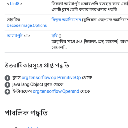
<
UInt8
>
ডিফল্ট আউটপুট প্রকারগুলি ব্যবহার করে এ
একটি ক্লাস তৈরি করার কারখানার পদ্ধতি।
স্ট্যাটিক
বিস্তৃত অ্যানিমেশন
(বুলিয়ান এক্সপ্যান্ড অ্যানিম
DecodeImage.Options
আউটপুট
<T>
ছবি
()
আকৃতির সাথে 3-D `[উচ্চতা, প্রস্থ, চ্যানেল]` অথব
চ্যানেল]`..
উত্তরাধিকারসূত্রে প্রাপ্ত পদ্ধতি
ক্লাস
org.tensorflow.op.PrimitiveOp
থেকে
java.lang.Object ক্লাস থেকে
ইন্টারফেস
org.tensorflow.Operand
থেকে
পাবলিক পদ্ধতি