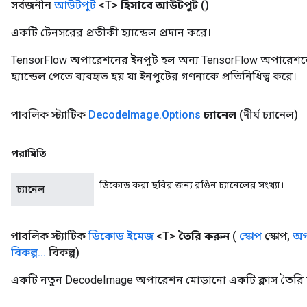
সর্বজনীন
আউটপুট
<T>
হিসাবে আউটপুট
()
একটি টেনসরের প্রতীকী হ্যান্ডেল প্রদান করে।
TensorFlow অপারেশনের ইনপুট হল অন্য TensorFlow অপারেশনে
হ্যান্ডেল পেতে ব্যবহৃত হয় যা ইনপুটের গণনাকে প্রতিনিধিত্ব করে।
পাবলিক স্ট্যাটিক
Decode
Image
.
Options
চ্যানেল
(দীর্ঘ চ্যানেল)
পরামিতি
ডিকোড করা ছবির জন্য রঙিন চ্যানেলের সংখ্যা।
চ্যানেল
পাবলিক স্ট্যাটিক
ডিকোড ইমেজ
<T>
তৈরি করুন
(
স্কোপ
স্কোপ
,
অপ
বিকল্প
.
.
.
বিকল্প)
একটি নতুন DecodeImage অপারেশন মোড়ানো একটি ক্লাস তৈরি 