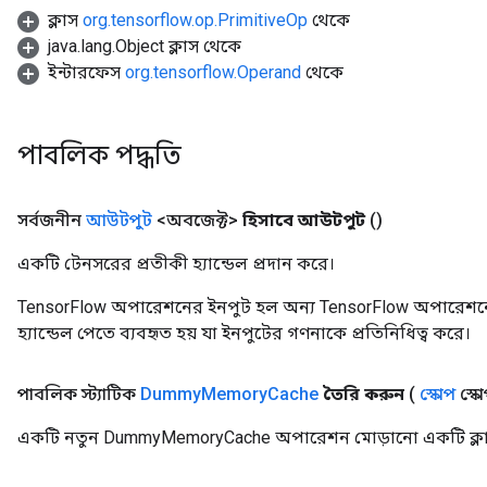
ক্লাস
org.tensorflow.op.PrimitiveOp
থেকে
java.lang.Object ক্লাস থেকে
ইন্টারফেস
org.tensorflow.Operand
থেকে
পাবলিক পদ্ধতি
সর্বজনীন
আউটপুট
<অবজেক্ট>
হিসাবে আউটপুট
()
একটি টেনসরের প্রতীকী হ্যান্ডেল প্রদান করে।
TensorFlow অপারেশনের ইনপুট হল অন্য TensorFlow অপারেশনে
হ্যান্ডেল পেতে ব্যবহৃত হয় যা ইনপুটের গণনাকে প্রতিনিধিত্ব করে।
পাবলিক স্ট্যাটিক
Dummy
Memory
Cache
তৈরি করুন
(
স্কোপ
স্কো
একটি নতুন DummyMemoryCache অপারেশন মোড়ানো একটি ক্লাস