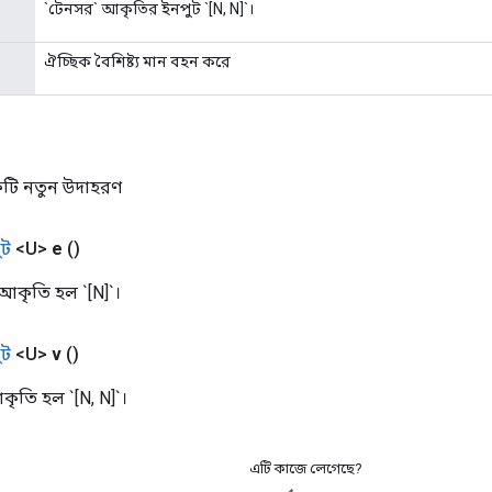
`টেনসর` আকৃতির ইনপুট `[N, N]`।
ঐচ্ছিক বৈশিষ্ট্য মান বহন করে
টি নতুন উদাহরণ
ট
<U>
e
()
আকৃতি হল `[N]`।
ট
<U>
v
()
কৃতি হল `[N, N]`।
এটি কাজে লেগেছে?