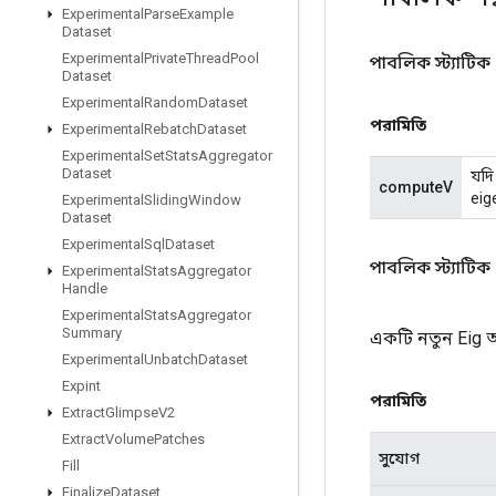
Experimental
Parse
Example
Dataset
Experimental
Private
Thread
Pool
পাবলিক স্ট্যাটিক
Dataset
Experimental
Random
Dataset
পরামিতি
Experimental
Rebatch
Dataset
Experimental
Set
Stats
Aggregator
Dataset
যদি
computeV
eig
Experimental
Sliding
Window
Dataset
Experimental
Sql
Dataset
পাবলিক স্ট্যাটিক
Experimental
Stats
Aggregator
Handle
Experimental
Stats
Aggregator
Summary
একটি নতুন Eig 
Experimental
Unbatch
Dataset
Expint
পরামিতি
Extract
Glimpse
V2
Extract
Volume
Patches
সুযোগ
Fill
Finalize
Dataset