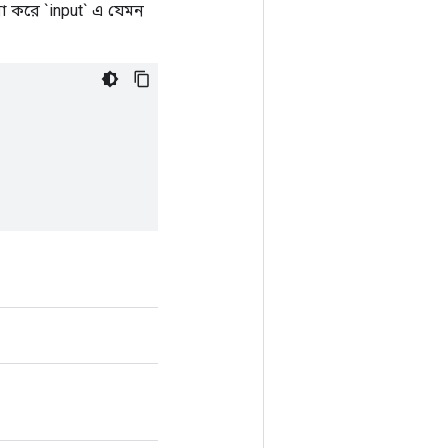
ণনা করে `input` এ যেমন