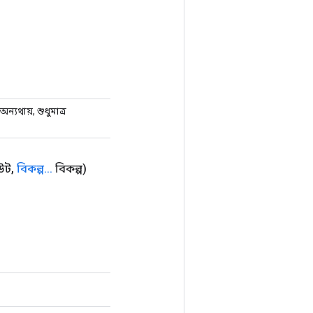
যথায়, শুধুমাত্র
াউট
,
বিকল্প
.
.
.
বিকল্প)