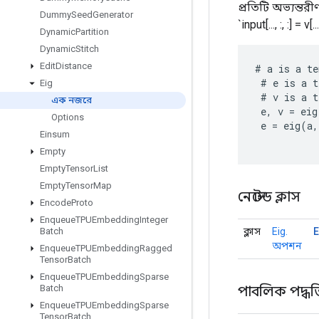
প্রতিটি অভ্যন্তর
Dummy
Seed
Generator
`input[..., :, :] = v
Dynamic
Partition
Dynamic
Stitch
Edit
Distance
#
a
is
a
te
#
e
is
a
t
Eig
#
v
is
a
t
এক নজরে
e
,
v
=
eig
Options
e
=
eig
(
a
,
Einsum
Empty
Empty
Tensor
List
Empty
Tensor
Map
নেস্টেড ক্লাস
Encode
Proto
Enqueue
TPUEmbedding
Integer
ক্লাস
Eig.
Batch
অপশন
Enqueue
TPUEmbedding
Ragged
Tensor
Batch
Enqueue
TPUEmbedding
Sparse
পাবলিক পদ্ধত
Batch
Enqueue
TPUEmbedding
Sparse
Tensor
Batch