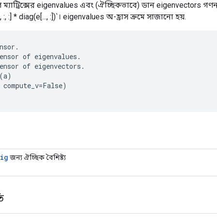
ীণ ম্যাট্রিক্সের eigenvalues ​​এবং (ঐচ্ছিকভাবে) ডান eigenvectors গ
[..., :, :] * diag(e[..., :])`। eigenvalues ​​অ-হ্রাস ক্রমে সাজানো হয়.
nsor
.
ensor
of
eigenvalues
.
ensor
of
eigenvectors
.
(
a
)
compute_v
=
False
)
Eig
জন্য ঐচ্ছিক বৈশিষ্ট্য
ি