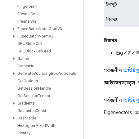
ইনপুট
Fingerprint
Fresnel
Cos
বিকল্প
Fresnel
Sin
Fused
Batch
Norm
Grad
V3
Fused
Batch
Norm
V3
রিটার্নস
GRUBlock
Cell
GRUBlock
Cell
Grad
Eig এর এক
Gather
Gather
Nd
সর্বজনীন
আউটপু
Generate
Bounding
Box
Proposals
Get
Options
আইজেনভ্যালুস। 
Get
Session
Handle
Get
Session
Tensor
সর্বজনীন
আউটপু
Gradients
Guarantee
Const
Eigenvectors. আ
Hash
Table
Histogram
Fixed
Width
Identity