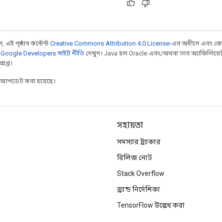
 এই পৃষ্ঠার কন্টেন্ট
Creative Commons Attribution 4.0 License
-এর অধীনে এবং কো
,
Google Developers সাইট নীতি
দেখুন। Java হল Oracle এবং/অথবা তার অ্যাফিলিয়েট সংস্
াপ্ত।
র আপডেট করা হয়েছে।
সহায়তা
সমস্যার ট্র্যাকার
রিলিজ নোট
Stack Overflow
ব্র্যান্ড নির্দেশিকা
TensorFlow উল্লেখ করা