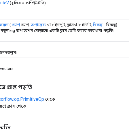
uteV
(বুলিয়ান কম্পিউটভি)
 করুন
(
স্কোপ
স্কোপ,
অপারেন্ড
<T> ইনপুট, ক্লাস<U> টাউট,
বিকল্প...
বিকল্প)
নতুন Eig অপারেশন মোড়ানো একটি ক্লাস তৈরি করার কারখানা পদ্ধতি।
নভ্যালুস।
vectors.
ে প্রাপ্ত পদ্ধতি
sorflow.op.PrimitiveOp
থেকে
ect ক্লাস থেকে
্ধতি