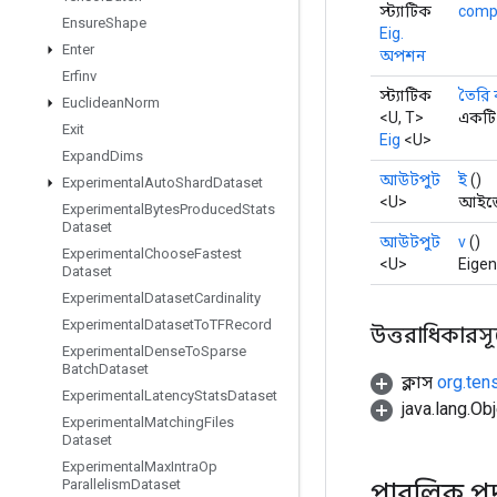
স্ট্যাটিক
comp
Ensure
Shape
Eig.
Enter
অপশন
Erfinv
স্ট্যাটিক
তৈরি
Euclidean
Norm
<U, T>
একটি 
Exit
Eig
<U>
Expand
Dims
আউটপুট
ই
()
Experimental
Auto
Shard
Dataset
<U>
আইজে
Experimental
Bytes
Produced
Stats
Dataset
আউটপুট
v
()
Experimental
Choose
Fastest
<U>
Eigen
Dataset
Experimental
Dataset
Cardinality
Experimental
Dataset
To
TFRecord
উত্তরাধিকারসূত্র
Experimental
Dense
To
Sparse
Batch
Dataset
ক্লাস
org.ten
Experimental
Latency
Stats
Dataset
java.lang.Obj
Experimental
Matching
Files
Dataset
Experimental
Max
Intra
Op
Parallelism
Dataset
পাবলিক পদ