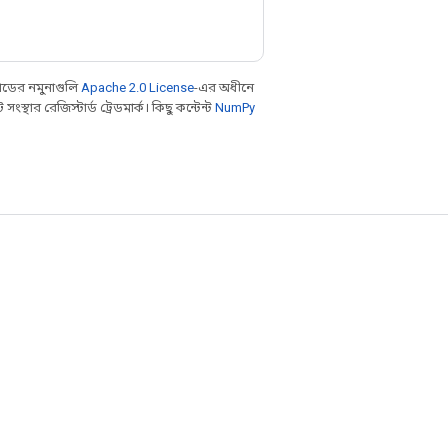
ডের নমুনাগুলি
Apache 2.0 License
-এর অধীনে
থার রেজিস্টার্ড ট্রেডমার্ক। কিছু কন্টেন্ট
NumPy