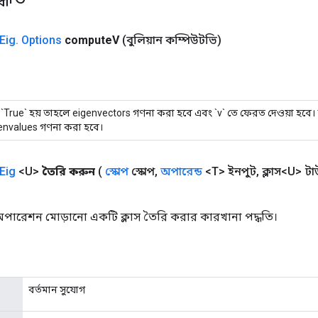
Eig
.
Options
compute
V
(বুলিয়ান কম্পিউটভি)
 `True` হয় তাহলে eigenvectors গণনা করা হবে এবং `v` তে ফেরত দেওয়া হবে। অন্
envalues ​​গণনা করা হবে।
Eig
<U>
তৈরি করুন
(
স্কোপ
স্কোপ
,
অপারেন্ড
<T> ইনপুট
,
ক্লাস<U> ট
অপারেশন মোড়ানো একটি ক্লাস তৈরি করার কারখানা পদ্ধতি।
বর্তমান সুযোগ