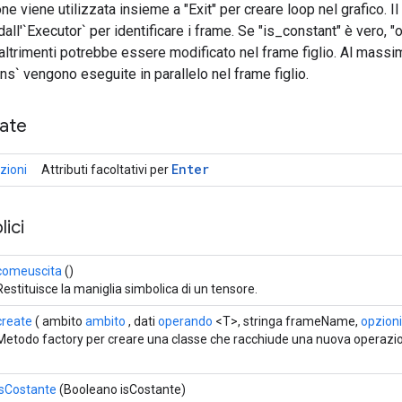
e viene utilizzata insieme a "Exit" per creare loop nel grafico. 
dall'`Executor` per identificare i frame. Se "is_constant" è vero, 
; altrimenti potrebbe essere modificato nel frame figlio. Al massim
ons` vengono eseguite in parallelo nel frame figlio.
cate
Enter
zioni
Attributi facoltativi per
ici
comeuscita
()
Restituisce la maniglia simbolica di un tensore.
create
( ambito
ambito
, dati
operando
<T>, stringa frameName,
opzioni.
Metodo factory per creare una classe che racchiude una nuova operazio
isCostante
(Booleano isCostante)