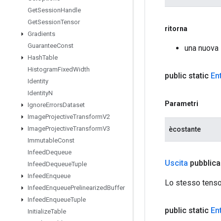
Get
Session
Handle
Get
Session
Tensor
ritorna
Gradients
Guarantee
Const
una nuova 
Hash
Table
Histogram
Fixed
Width
public static
En
Identity
Identity
N
Parametri
Ignore
Errors
Dataset
Image
Projective
Transform
V2
Image
Projective
Transform
V3
ècostante
Immutable
Const
Infeed
Dequeue
Uscita
pubblica
Infeed
Dequeue
Tuple
Infeed
Enqueue
Lo stesso tensor
Infeed
Enqueue
Prelinearized
Buffer
Infeed
Enqueue
Tuple
public static
En
Initialize
Table