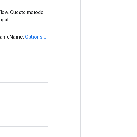
rFlow. Questo metodo
nput.
rame
Name
,
Options
.
.
.