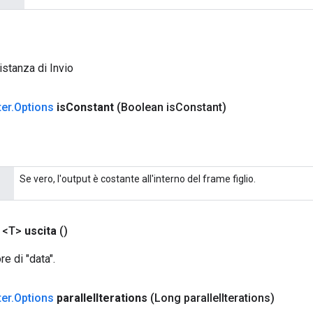
istanza di Invio
ter
.
Options
is
Constant
(Boolean is
Constant)
Se vero, l'output è costante all'interno del frame figlio.
 <T>
uscita
()
e di "data".
ter
.
Options
parallel
Iterations
(Long parallel
Iterations)