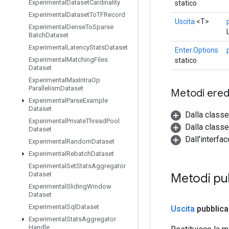
Experimental
Dataset
Cardinality
statico
Experimental
Dataset
To
TFRecord
Uscita
<T>
Experimental
Dense
To
Sparse
Batch
Dataset
Experimental
Latency
Stats
Dataset
Enter.Options
Experimental
Matching
Files
statico
Dataset
Experimental
Max
Intra
Op
Parallelism
Dataset
Metodi eredi
Experimental
Parse
Example
Dataset
Dalla class
Experimental
Private
Thread
Pool
Dalla classe
Dataset
Dall'interfa
Experimental
Random
Dataset
Experimental
Rebatch
Dataset
Experimental
Set
Stats
Aggregator
Dataset
Metodi pub
Experimental
Sliding
Window
Dataset
Experimental
Sql
Dataset
Uscita
pubblica
Experimental
Stats
Aggregator
Handle