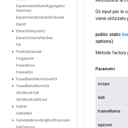
Restituisce la m
Experimental
Stats
Aggregator
Summary
Gli input per le
Experimental
Unbatch
Dataset
viene utilizzato
Expint
Extract
Glimpse
V2
public static
Ins
Extract
Volume
Patches
options)
Fill
Finalize
Dataset
Metodo factory 
Fingerprint
Fresnel
Cos
Parametri
Fresnel
Sin
Fused
Batch
Norm
Grad
V3
scopo
Fused
Batch
Norm
V3
GRUBlock
Cell
dati
GRUBlock
Cell
Grad
Gather
frameName
Gather
Nd
Generate
Bounding
Box
Proposals
opzioni
Get
Options