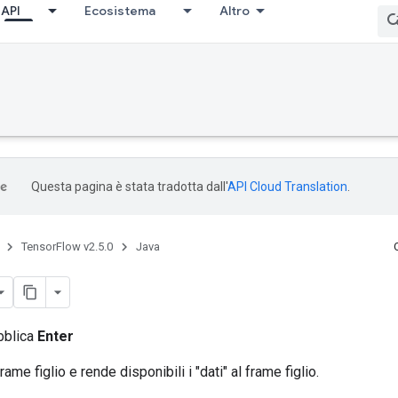
API
Ecosistema
Altro
Questa pagina è stata tradotta dall'
API Cloud Translation
.
TensorFlow v2.5.0
Java
bblica
Enter
rame figlio e rende disponibili i "dati" al frame figlio.