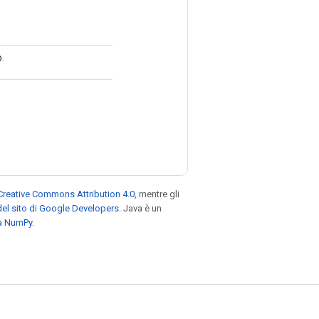
o.
Creative Commons Attribution 4.0
, mentre gli
el sito di Google Developers
. Java è un
za NumPy
.