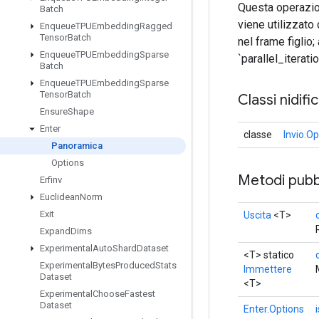
Questa operazion
Batch
viene utilizzato 
Enqueue
TPUEmbedding
Ragged
Tensor
Batch
nel frame figlio
Enqueue
TPUEmbedding
Sparse
`parallel_iterati
Batch
Enqueue
TPUEmbedding
Sparse
Tensor
Batch
Classi nidifi
Ensure
Shape
Enter
classe
Invio.Op
Panoramica
Options
Metodi pubbl
Erfinv
Euclidean
Norm
Exit
Uscita
<T>
Expand
Dims
Experimental
Auto
Shard
Dataset
<T> statico
Experimental
Bytes
Produced
Stats
Immettere
Dataset
<T>
Experimental
Choose
Fastest
Dataset
Enter.Options