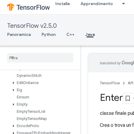
Installa
Apprendimento
DenseToCSRSparseMatrix
DestroyResourceOp
DestroyTemporaryVariable
TensorFlow v2.5.0
DeviceIndex
DirectedInterleaveDataset
Panoramica
Python
C++
Java
DrawBoundingBoxesV2
Dummy
Iteration
Counter
Dummy
Memory
Cache
Dummy
Seed
Generator
Dynamic
Partition
Dynamic
Stitch
Edit
Distance
TensorFlow
API
Eig
Enter
Einsum
Empty
Empty
Tensor
List
classe finale pu
Empty
Tensor
Map
Crea o trova un f
Encode
Proto
Enqueue
TPUEmbedding
Integer