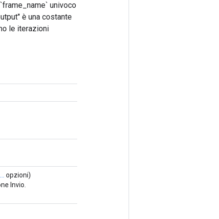
Il `frame_name` univoco
"output" è una costante
o le iterazioni
..
opzioni)
ne Invio.