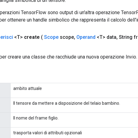
aniglia simbolica di un tensore.
 operazioni TensorFlow sono output di un'altra operazione Tenso
 per ottenere un handle simbolico che rappresenta il calcolo dell'i
erisci
<T>
create
(
Scope
scope
,
Operand
<T> data
,
String f
per creare una classe che racchiude una nuova operazione Invio.
ambito attuale
Il tensore da mettere a disposizione del telaio bambino.
Il nome del frame figlio.
trasporta valori di attributi opzionali