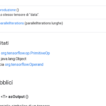
produzione
()
Lo stesso tensore di "data".
parallelIterations
(parallelIterations lunghe)
tati
e
org.tensorflow.op.PrimitiveOp
 java.lang.Object
ccia
org.tensorflow.Operand
blici
 <T>
as
Output
()