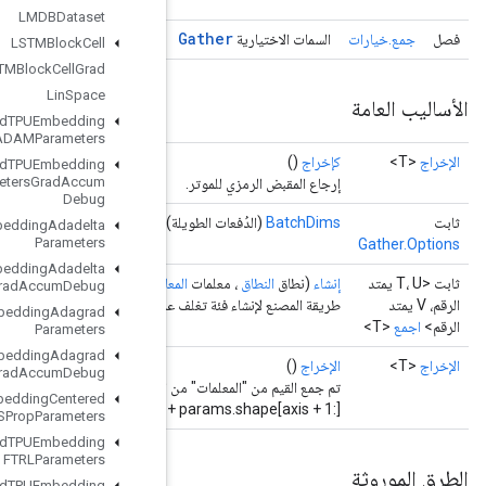
LMDBDataset
LSTMBlock
Cell
LSTMBlock
Cell
Grad
Lin
Space
Load
TPUEmbedding
ADAMParameters
Load
TPUEmbedding
ADAMParameters
Grad
Accum
Debug
(
Load
TPUEmbedding
Adadelta
Parameters
Load
TPUEmbedding
Adadelta
خيارات)
خيارات...
<V>،
المعامل
<U>، محور
المعامل
<T>، مؤشرات
المع
Parameters
Grad
Accum
Debug
طريقة المصنع لإنشا
Load
TPUEmbedding
Adagrad
Parameters
Load
TPUEmbedding
Adagrad
Parameters
Grad
Accum
Debug
تم جمع القيم من "المعلمات" من الفهارس المقدمة بواسطة "المؤشرات"، بالشكل `params.shape[:axis] +
Load
TPUEmbedding
Centered
indices.shape +
RMSProp
Parameters
Load
TPUEmbedding
FTRLParameters
Load
TPUEmbedding