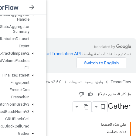
Experimental
Sql
Dataset
Experimental
Stats
Aggregator
Handle
nsorFlow v2.5.0
Experimental
Stats
Aggregator
Summary
Experimental
Unbatch
Dataset
Expint
Extract
Glimpse
V2
.
Clou
Extract
Volume
Patches
Fill
Finalize
Dataset
Java
TensorFlow
Fingerprint
Fresnel
Cos
Fresnel
Sin
Fused
Batch
Norm
Grad
V3
Fused
Batch
Norm
V3
GRUBlock
Cell
GRUBlock
Cell
Grad
Gather