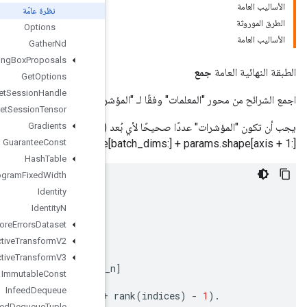
نظرة عامّة
Options
Gather
Nd
Generate
Bounding
Box
Proposals
Get
Options
Get
Session
Handle
اجمع 
Get
Session
Tensor
يجب أن تكون "المؤشرات" عددًا صحيحًا لأي بُعد (عادةً 0-D أو 1-D). يُنتج موتر إخراج بالشكل `params.shape[:axis] +
Gradients
Guarantee
indices.shape[b
Const
Hash
Table
Histogram
Fixed
Width
#
Scalar
indices
(
output
is
rank
(
params
)
-
1
).
Identity
output
[
a_0
,
...,
a_n
,
b_0
,
...,
b_n
]
=
Identity
N
params
[
a_0
,
...,
a_n
,
indices
,
b_0
,
...,
b_n
]
Ignore
Errors
Dataset
#
Vector
indices
(
output
is
rank
(
params
)).
Image
Projective
Transform
V2
output
[
a_0
,
...,
a_n
,
i
,
b_0
,
...,
b_n
]
=
Image
Projective
Transform
V3
params
[
a_0
,
...,
a_n
,
indices
[
i
]
,
b_0
,
...,
b
Immutable
Const
Infeed
Dequeue
#
Higher
rank
indices
(
output
is
rank
(
params
)
+
Infeed
Dequeue
Tuple