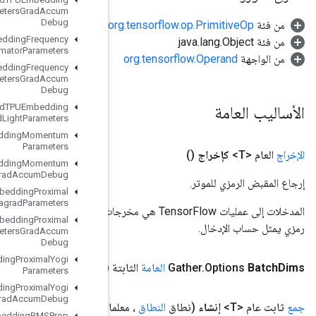
FTRLParameters
Grad
Accum
Debug
Load
TPUEmbedding
Frequency
Estimator
Parameters
Load
TPUEmbedding
Frequency
Estimator
Parameters
Grad
Accum
Debug
Load
TPUEmbedding
MDLAdagrad
Light
Parameters
Load
TPUEmbedding
Momentum
Parameters
Load
TPUEmbedding
Momentum
Parameters
Grad
Accum
Debug
Load
TPUEmbedding
Proximal
Adagrad
Parameters
المدخلات إلى عمليات TensorFlow هي مخرجات عملية TensorFlow أخرى. يتم استخدام هذه الطريقة للحصول على مقبض
Load
TPUEmbedding
Proximal
Adagrad
Parameters
Grad
Accum
Debug
Load
TPUEmbedding
Proximal
Yogi
Dims الطويلة)
(Batch
Parameters
Load
TPUEmbedding
Proximal
Yogi
Parameters
Grad
Accum
Debug
.
.
.
خيارات
<V>،
المعامل
<U>، محور
المعامل
<T>، مؤشرات
المعامل
، م
Load
TPUEmbedding
RMSProp