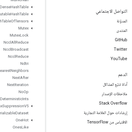
Mutable
Dense
Hash
Table
Mutable
Hash
Table
Mutable
Hash
Table
Of
Tensors
Mutex
Mutex
Lock
Nccl
All
Reduce
Nccl
Broadcast
Nccl
Reduce
Ndtri
Nearest
Neighbors
Next
After
Next
Iteration
No
Op
Non
Deterministic
Ints
Non
Max
Suppression
V5
Non
Serializable
Dataset
One
Hot
Ones
Like