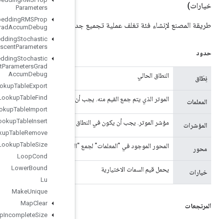
Parameters
Load
TPUEmbedding
RMSProp
طريق
Parameters
Grad
Accum
Debug
Load
TPUEmbedding
Stochastic
Gradient
Descent
Parameters
Load
TPUEmbedding
Stochastic
Gradient
Descent
Parameters
Grad
Accum
Debug
Lookup
Table
Export
Lookup
Table
Find
الموتر الذي يتم جمع القيم
Lookup
Table
Import
Lookup
Table
Insert
مؤشر
Lookup
Table
Remove
Lookup
Table
Size
المحور الموجود في "المعلمات" لجمع "المؤشرات" منها. الافتراضيات إ
Loop
Cond
Lower
Bound
Lu
Make
Unique
Map
Clear
Map
Incomplete
Size