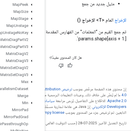
Map
Peek
Map
Size
Map
Stage
Map
Unstage
تم جمع القيم من "المعلمات" من الفهارس المقدمة بواسطة "المؤشرات"، بالشكل `params.shape[:axis] + indices.shape +
Map
Unstage
No
Key
Matrix
Diag
Part
V2
Matrix
Diag
Part
V3
Matrix
Diag
V2
Matrix
Diag
V3
Matrix
Set
Diag
V2
Matrix
Set
Diag
V3
Max
Max
Intra
Op
Parallelism
Dataset
ترخيص Creative Commons A
ترخيص
ما لم يُنصّ عل
Merge
سياسات موقع Google
Min
. إنّ Java هي علامة تجارية مسجَّلة لشركة Oracle و/أو شركائها
Mirror
Pad
.
num
Mirror
Pad
Grad
Mlir
Passthrough
Op
Mul
No
Nan