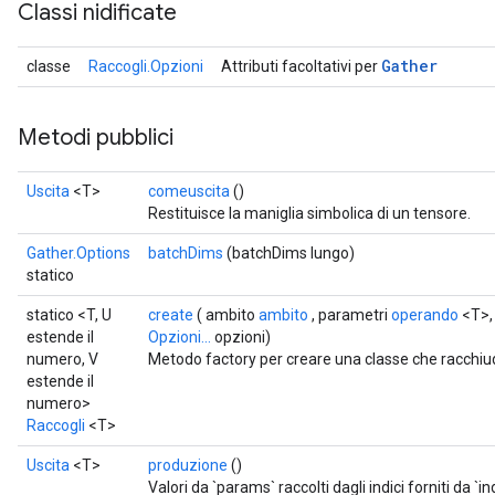
Classi nidificate
Gather
classe
Raccogli.Opzioni
Attributi facoltativi per
Metodi pubblici
sGradAccumDebug
rs
ersGradAccumDebug
Uscita
<T>
comeuscita
()
rs
Restituisce la maniglia simbolica di un tensore.
ersGradAccumDebug
Gather.Options
batchDims
(batchDims lungo)
Parameters
statico
statico <T, U
create
( ambito
ambito
, parametri
operando
<T>, 
GradAccumDebug
estende il
Opzioni...
opzioni)
rParameters
numero, V
Metodo factory per creare una classe che racchi
torParametersGradAccumDebug
estende il
Parameters
numero>
ters
Raccogli
<T>
tersGradAccumDebug
Uscita
<T>
produzione
()
arameters
Valori da `params` raccolti dagli indici forniti da 