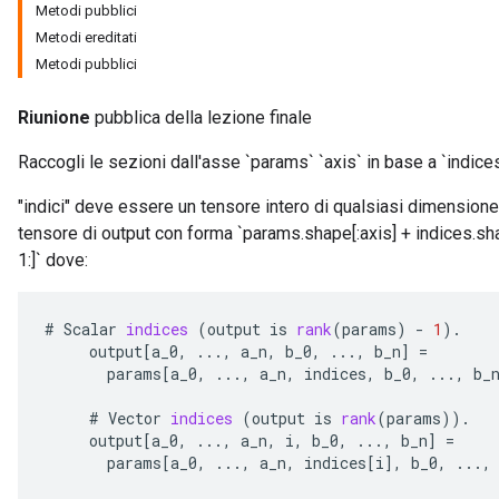
Metodi pubblici
Metodi ereditati
Metodi pubblici
Riunione
pubblica della lezione finale
Raccogli le sezioni dall'asse `params` `axis` in base a `indices
"indici" deve essere un tensore intero di qualsiasi dimensione
tensore di output con forma `params.shape[:axis] + indices.s
1:]` dove:
#
Scalar
indices
(
output
is
rank
(
params
)
-
1
).
output
[
a_0
,
...,
a_n
,
b_0
,
...,
b_n
]
=
params
[
a_0
,
...,
a_n
,
indices
,
b_0
,
...,
b_
#
Vector
indices
(
output
is
rank
(
params
)).
output
[
a_0
,
...,
a_n
,
i
,
b_0
,
...,
b_n
]
=
params
[
a_0
,
...,
a_n
,
indices
[
i
]
,
b_0
,
...,