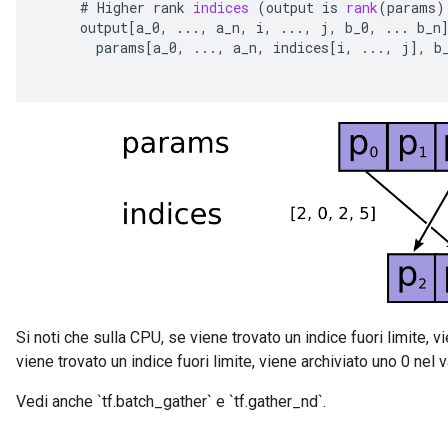
#
Higher
rank
indices
(
output
is
rank
(
params
)
output
[
a_0
,
...,
a_n
,
i
,
...,
j
,
b_0
,
...
b_n
params
[
a_0
,
...,
a_n
,
indices
[
i
,
...,
j
]
,
b
Si noti che sulla CPU, se viene trovato un indice fuori limite, v
viene trovato un indice fuori limite, viene archiviato uno 0 nel 
Vedi anche `tf.batch_gather` e `tf.gather_nd`.