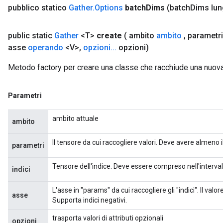
pubblico statico
Gather
.
Options
batch
Dims
(batch
Dims lun
public static
Gather
<T>
create
( ambito
ambito
,
parametr
asse
operando
<V>
,
opzioni
.
.
.
opzioni)
Metodo factory per creare una classe che racchiude una nuov
Parametri
ambito attuale
ambito
Il tensore da cui raccogliere valori. Deve avere almeno i
parametri
Tensore dell'indice. Deve essere compreso nell'interval
indici
L'asse in "params" da cui raccogliere gli "indici". Il val
asse
Supporta indici negativi.
trasporta valori di attributi opzionali
opzioni