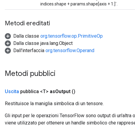
ParametersGradAccumDebug
indices.shape + params.shape[axis + 1:]`.
meters
ametersGradAccumDebug
Metodi ereditati
rs
ersGradAccumDebug
Dalla classe
org.tensorflow.op.PrimitiveOp
tDescentParameters
Dalla classe java.lang.Object
ntDescentParametersGradAccumDebug
Dall'interfaccia
org.tensorflow.Operand
Metodi pubblici
Uscita
pubblica <T>
as
Output
()
Restituisce la maniglia simbolica di un tensore.
Gli input per le operazioni TensorFlow sono output di un'alt
viene utilizzato per ottenere un handle simbolico che rappresent