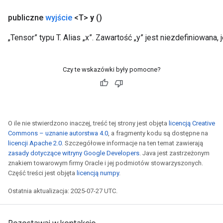
publiczne
wyjście
<T>
y
()
„Tensor” typu T. Alias ​​„x”. Zawartość „y” jest niezdefiniowana, 
Czy te wskazówki były pomocne?
O ile nie stwierdzono inaczej, treść tej strony jest objęta
licencją Creative
Commons – uznanie autorstwa 4.0
, a fragmenty kodu są dostępne na
licencji Apache 2.0
. Szczegółowe informacje na ten temat zawierają
zasady dotyczące witryny Google Developers
. Java jest zastrzeżonym
znakiem towarowym firmy Oracle i jej podmiotów stowarzyszonych.
Część treści jest objęta
licencją numpy
.
Ostatnia aktualizacja: 2025-07-27 UTC.