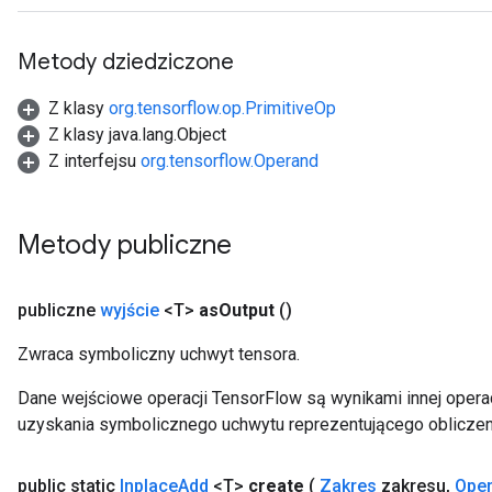
ersGradAccumDebug
rs
Metody dziedziczone
ersGradAccumDebug
Parameters
Z klasy
org.tensorflow.op.PrimitiveOp
Z klasy java.lang.Object
GradAccumDebug
Z interfejsu
org.tensorflow.Operand
rParameters
torParametersGradAccumDebug
Parameters
Metody publiczne
ters
tersGradAccumDebug
arameters
publiczne
wyjście
<T>
as
Output
()
ParametersGradAccumDebug
Zwraca symboliczny uchwyt tensora.
meters
ametersGradAccumDebug
Dane wejściowe operacji TensorFlow są wynikami innej operac
rs
uzyskania symbolicznego uchwytu reprezentującego obliczen
ersGradAccumDebug
tDescentParameters
public static
Inplace
Add
<T>
create
(
Zakres
zakresu
,
Ope
ntDescentParametersGradAccumDebug