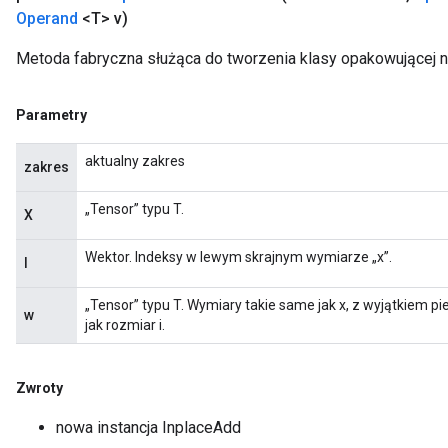
Operand
<T> v)
Metoda fabryczna służąca do tworzenia klasy opakowującej 
Parametry
aktualny zakres
zakres
„Tensor” typu T.
X
Wektor. Indeksy w lewym skrajnym wymiarze „x”.
I
„Tensor” typu T. Wymiary takie same jak x, z wyjątkiem p
w
jak rozmiar i.
Zwroty
nowa instancja InplaceAdd