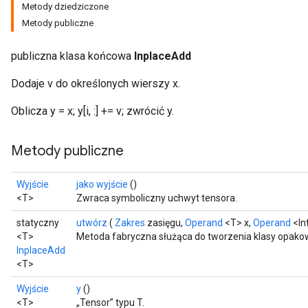
Metody dziedziczone
Metody publiczne
publiczna klasa końcowa
InplaceAdd
Dodaje v do określonych wierszy x.
Oblicza y = x; y[i, :] += v; zwrócić y.
Metody publiczne
Wyjście
jako wyjście
()
<T>
Zwraca symboliczny uchwyt tensora.
statyczny
utwórz
(
Zakres
zasięgu,
Operand
<T> x,
Operand
<In
<T>
Metoda fabryczna służąca do tworzenia klasy opakow
InplaceAdd
<T>
sGradAccumDebug
Wyjście
y
()
rs
<T>
„Tensor” typu T.