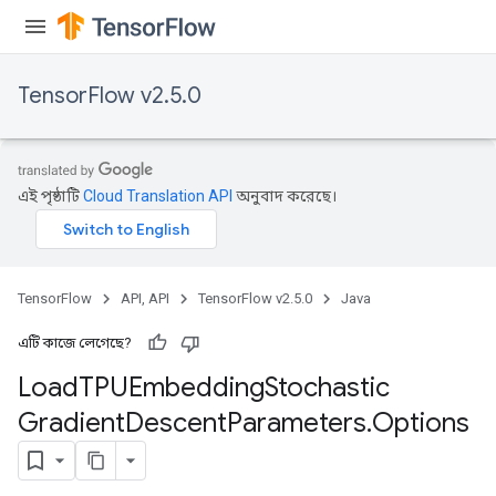
rs
ersGradAccumDebug
Parameters
TensorFlow v2.5.0
GradAccumDebug
rParameters
torParametersGradAccumDebug
এই পৃষ্ঠাটি
Cloud Translation API
অনুবাদ করেছে।
Parameters
ters
tersGradAccumDebug
arameters
TensorFlow
API, API
TensorFlow v2.5.0
Java
ParametersGradAccumDebug
meters
এটি কাজে লেগেছে?
ametersGradAccumDebug
Load
TPUEmbedding
Stochastic
rs
Gradient
Descent
Parameters
.
Options
ersGradAccumDebug
tDescentParameters