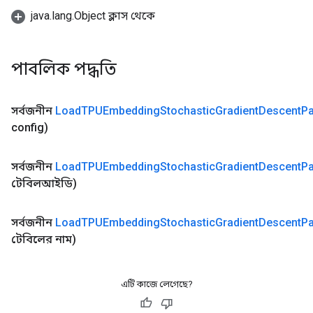
java.lang.Object ক্লাস থেকে
পাবলিক পদ্ধতি
সর্বজনীন
Load
TPUEmbedding
Stochastic
Gradient
Descent
P
config)
সর্বজনীন
Load
TPUEmbedding
Stochastic
Gradient
Descent
P
টেবিলআইডি)
সর্বজনীন
Load
TPUEmbedding
Stochastic
Gradient
Descent
P
টেবিলের নাম)
এটি কাজে লেগেছে?