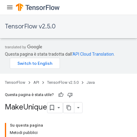
tersGradAccumDebug
arameters
ParametersGradAccumDebug
TensorFlow v2.5.0
meters
ametersGradAccumDebug
rs
ersGradAccumDebug
Questa pagina è stata tradotta dall'
API Cloud Translation
.
tDescentParameters
ntDescentParametersGradAccumDebug
TensorFlow
API
TensorFlow v2.5.0
Java
Questa pagina è stata utile?
Make
Unique
Su questa pagina
Metodi pubblici