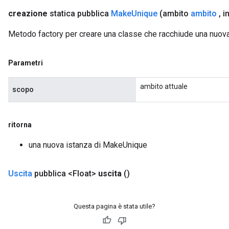
creazione
statica pubblica
Make
Unique
(ambito
ambito
,
i
Metodo factory per creare una classe che racchiude una nuo
Parametri
ambito attuale
scopo
ritorna
una nuova istanza di MakeUnique
Uscita
pubblica <Float>
uscita
()
Questa pagina è stata utile?