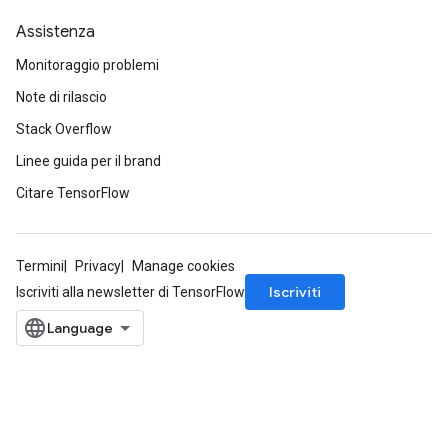
Assistenza
Monitoraggio problemi
Note di rilascio
Requantize
ize
Stack Overflow
AndReluAndRequantize
Linee guida per il brand
u
Citare TensorFlow
uAndRequantize
Termini
Privacy
Manage cookies
AndRelu
Iscriviti
Iscriviti alla newsletter di TensorFlow
AndReluAndRequantize
ize
Requantize
ize