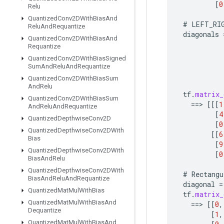
[
0
Relu
Quantized
Conv2DWith
Bias
And
#
LEFT_RI
Relu
And
Requantize
diagonals
Quantized
Conv2DWith
Bias
And
Requantize
Quantized
Conv2DWith
Bias
Signed
Sum
And
Relu
And
Requantize
Quantized
Conv2DWith
Bias
Sum
And
Relu
tf
.
matrix_
Quantized
Conv2DWith
Bias
Sum
==
>
[[[
1
And
Relu
And
Requantize
[
4
Quantized
Depthwise
Conv2D
[
0
Quantized
Depthwise
Conv2DWith
[[
6
Bias
[
9
Quantized
Depthwise
Conv2DWith
[
0
Bias
And
Relu
Quantized
Depthwise
Conv2DWith
#
Rectangu
Bias
And
Relu
And
Requantize
diagonal
=
Quantized
Mat
Mul
With
Bias
tf
.
matrix_
Quantized
Mat
Mul
With
Bias
And
==
>
[[
0
,
Dequantize
[
1
,
Quantized
Mat
Mul
With
Bias
And