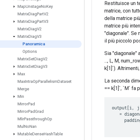
Restituisce un t
Map
Unstage
No
Key
matrice, con tut
Matrix
Diag
Part
V2
della matrice pi
Matrix
Diag
Part
V3
matrice più inte
Matrix
Diag
V2
"diagonale". Se 
Matrix
Diag
V3
il più piccolo pos
Panoramica
Options
Sia "diagonale" av
Matrix
Set
Diag
V2
..., L, M, num_r
Matrix
Set
Diag
V3
k[1]`). Altrimenti
Max
La seconda dimen
Max
Intra
Op
Parallelism
Dataset
== k[1]`, `M` fa p
Merge
Min
Mirror
Pad
output
[
i
,
j
Mirror
Pad
Grad
=
diagon
Mlir
Passthrough
Op
paddin
Mul
No
Nan
Mutable
Dense
Hash
Table