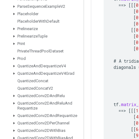
==
>
[[[
0
Parse
Sequence
Example
V2
[
0
Placeholder
[
0
Placeholder
With
Default
[
0
Prelinearize
[[
0
[
0
Prelinearize
Tuple
[
0
Print
[
0
Private
Thread
Pool
Dataset
Prod
#
A
tridia
Quantize
And
Dequantize
V4
diagonals
Quantize
And
Dequantize
V4Grad
Quantized
Concat
Quantized
Concat
V2
Quantized
Conv2DAnd
Relu
Quantized
Conv2DAnd
Relu
And
tf
.
matrix_
Requantize
==
>
[[[
1
Quantized
Conv2DAnd
Requantize
[
4
[
0
Quantized
Conv2DPer
Channel
[[
6
Quantized
Conv2DWith
Bias
[
9
Quantized
Conv2DWith
Bias
And