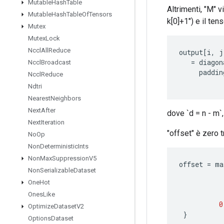
Mutable
Hash
Table
Altrimenti, "M" 
Mutable
Hash
Table
Of
Tensors
k[0]+1") e il ten
Mutex
Mutex
Lock
Nccl
All
Reduce
output
[
i
,
j
=
diagon
Nccl
Broadcast
paddin
Nccl
Reduce
Ndtri
Nearest
Neighbors
Next
After
dove `d = n - m`,
Next
Iteration
"offset" è zero 
No
Op
Non
Deterministic
Ints
Non
Max
Suppression
V5
offset
=
ma
Non
Serializable
Dataset
One
Hot
Ones
Like
0
Optimize
Dataset
V2
}
Options
Dataset