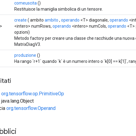
comeuscita
()
Restituisce la maniglia simbolica di un tensore.
create
( ambito
ambito
,
operando
<T> diagonale,
operando
<in
>
<intero> numRows,
operando
<intero> numCols,
operando
<T> 
opzioni)
Metodo factory per creare una classe che racchiude una nuova
MatrixDiagV3.
produzione
()
Ha rango `r+1` quando `k` è un numero intero o `k[0] == k[1]`, rang
tati
e
org.tensorflow.op.PrimitiveOp
 java.lang.Object
ccia
org.tensorflow.Operand
blici