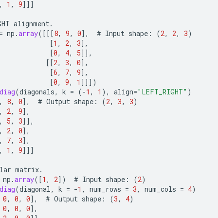
,
1
,
9
]]]
GHT
alignment
.
=
np
.
array
(
[[[
8
,
9
,
0
]
,
#
Input
shape
:
(
2
,
2
,
3
)
[
1
,
2
,
3
]
,
[
0
,
4
,
5
]]
,
[[
2
,
3
,
0
]
,
[
6
,
7
,
9
]
,
[
0
,
9
,
1
]]]
)
diag
(
diagonals
,
k
=
(
-
1
,
1
),
align
=
"LEFT_RIGHT"
)
,
8
,
0
]
,
#
Output
shape
:
(
2
,
3
,
3
)
,
2
,
9
]
,
,
5
,
3
]]
,
,
2
,
0
]
,
,
7
,
3
]
,
,
1
,
9
]]]
lar
matrix
.
np
.
array
(
[
1
,
2
]
)
#
Input
shape
:
(
2
)
diag
(
diagonal
,
k
=
-
1
,
num_rows
=
3
,
num_cols
=
4
)
0
,
0
,
0
]
,
#
Output
shape
:
(
3
,
4
)
0
,
0
,
0
]
,