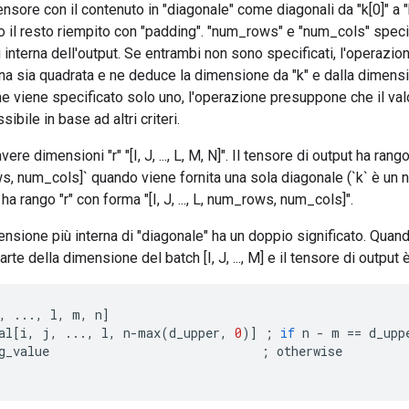
ensore con il contenuto in "diagonale" come diagonali da "k[0]" a 
to il resto riempito con "padding". "num_rows" e "num_cols" spec
ù interna dell'output. Se entrambi non sono specificati, l'operazi
rna sia quadrata e ne deduce la dimensione da "k" e dalla dimensi
ne viene specificato solo uno, l'operazione presuppone che il val
sibile in base ad altri criteri.
ere dimensioni "r" "[I, J, ..., L, M, N]". Il tensore di output ha rango
ows, num_cols]` quando viene fornita una sola diagonale (`k` è un 
, ha rango "r" con forma "[I, J, ..., L, num_rows, num_cols]".
sione più interna di "diagonale" ha un doppio significato. Quando
arte della dimensione del batch [I, J, ..., M] e il tensore di output è
,
...,
l
,
m
,
n
]
al
[
i
,
j
,
...,
l
,
n
-
max
(
d_upper
,
0
)
]
;
if
n
-
m
==
d_upp
g_value
;
otherwise