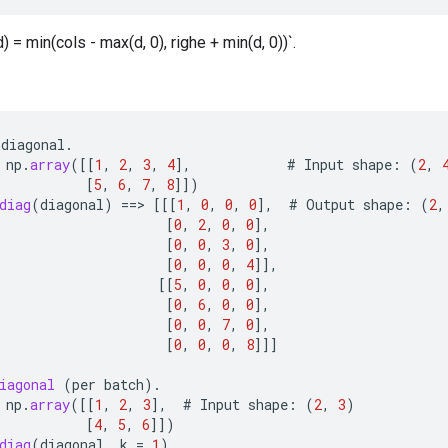
 = min(cols - max(d, 0), righe + min(d, 0))`.
diagonal
.
np
.
array
(
[[
1
,
2
,
3
,
4
]
,
#
Input
shape
:
(
2
,
[
5
,
6
,
7
,
8
]]
)
diag
(
diagonal
)
==
>
[[[
1
,
0
,
0
,
0
]
,
#
Output
shape
:
(
2
,
[
0
,
2
,
0
,
0
]
,
[
0
,
0
,
3
,
0
]
,
[
0
,
0
,
0
,
4
]]
,
[[
5
,
0
,
0
,
0
]
,
[
0
,
6
,
0
,
0
]
,
[
0
,
0
,
7
,
0
]
,
[
0
,
0
,
0
,
8
]]]
iagonal
(
per
batch
).
np
.
array
(
[[
1
,
2
,
3
]
,
#
Input
shape
:
(
2
,
3
)
[
4
,
5
,
6
]]
)
diag
(
diagonal
,
k
=
1
)