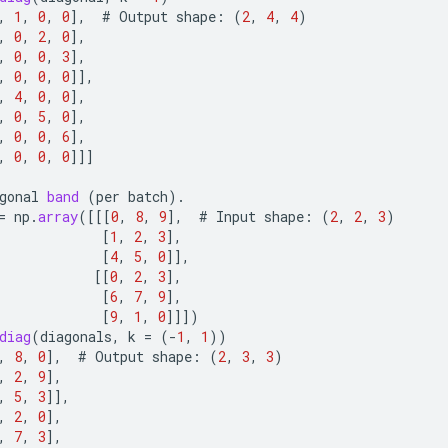
,
1
,
0
,
0
]
,
#
Output
shape
:
(
2
,
4
,
4
)
,
0
,
2
,
0
]
,
,
0
,
0
,
3
]
,
,
0
,
0
,
0
]]
,
,
4
,
0
,
0
]
,
,
0
,
5
,
0
]
,
,
0
,
0
,
6
]
,
,
0
,
0
,
0
]]]
gonal
band
(
per
batch
).
=
np
.
array
(
[[[
0
,
8
,
9
]
,
#
Input
shape
:
(
2
,
2
,
3
)
[
1
,
2
,
3
]
,
[
4
,
5
,
0
]]
,
[[
0
,
2
,
3
]
,
[
6
,
7
,
9
]
,
[
9
,
1
,
0
]]]
)
diag
(
diagonals
,
k
=
(
-
1
,
1
))
,
8
,
0
]
,
#
Output
shape
:
(
2
,
3
,
3
)
,
2
,
9
]
,
,
5
,
3
]]
,
,
2
,
0
]
,
,
7
,
3
]
,