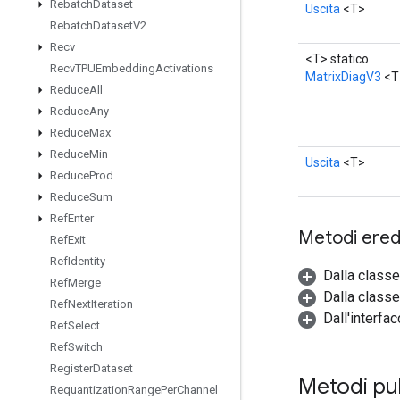
Rebatch
Dataset
Uscita
<T>
Rebatch
Dataset
V2
Recv
<T> statico
Recv
TPUEmbedding
Activations
MatrixDiagV3
<T
Reduce
All
Reduce
Any
Reduce
Max
Reduce
Min
Uscita
<T>
Reduce
Prod
Reduce
Sum
Ref
Enter
Metodi eredi
Ref
Exit
Ref
Identity
Dalla class
Ref
Merge
Dalla classe
Ref
Next
Iteration
Dall'interfa
Ref
Select
Ref
Switch
Register
Dataset
Metodi pub
Requantization
Range
Per
Channel