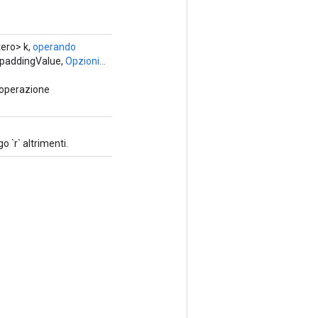
tero> k,
operando
paddingValue,
Opzioni...
 operazione
o `r` altrimenti.