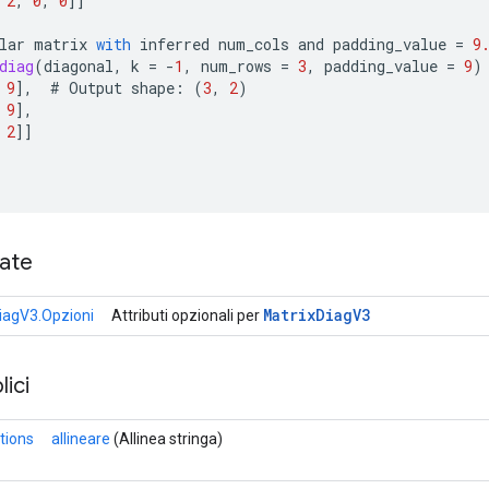
2
,
0
,
0
]]
lar
matrix
with
inferred
num_cols
and
padding_value
=
9
diag
(
diagonal
,
k
=
-
1
,
num_rows
=
3
,
padding_value
=
9
)
9
]
,
#
Output
shape
:
(
3
,
2
)
9
]
,
2
]]
cate
Matrix
Diag
V3
iagV3.Opzioni
Attributi opzionali per
ici
tions
allineare
(Allinea stringa)