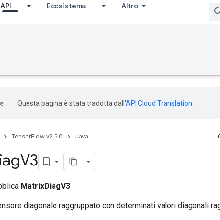
API
Ecosistema
Altro
ccumDebug
Questa pagina è stata tradotta dall'
API Cloud Translation
.
TensorFlow v2.5.0
Java
iag
V3
bblica
MatrixDiagV3
ensore diagonale raggruppato con determinati valori diagonali ra