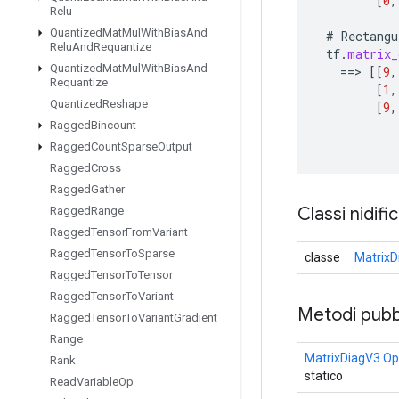
[
0
,
Relu
Quantized
Mat
Mul
With
Bias
And
#
Rectangu
Relu
And
Requantize
tf
.
matrix_
Quantized
Mat
Mul
With
Bias
And
==
>
[[
9
,
Requantize
[
1
,
Quantized
Reshape
[
9
,
Ragged
Bincount
Ragged
Count
Sparse
Output
Ragged
Cross
Ragged
Gather
Classi nidifi
Ragged
Range
Ragged
Tensor
From
Variant
Ragged
Tensor
To
Sparse
classe
MatrixD
Ragged
Tensor
To
Tensor
Ragged
Tensor
To
Variant
Metodi pubbl
Ragged
Tensor
To
Variant
Gradient
Range
MatrixDiagV3.Op
Rank
statico
Read
Variable
Op