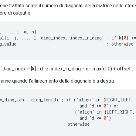
viene trattato come il numero di diagonali della matrice nello stes
sore di output è:
,
...,
l
,
m
,
n
]
al
[
i
,
j
,
...,
l
,
diag_index
,
index_in_diag
]
;
if
k
[
0
]
<
=
g_value
;
otherwise
 `diag_index = [k] - d` e `index_in_diag = n - max(d, 0) + offset`.
tranne quando l'allineamento della diagonale è a destra.
x_diag_len
-
diag_len
(
d
)
;
if
(
`
align
`
in
{
RIGHT_LEFT
,
and
`
d
>
=
0
`
)
or
(
`
align
`
in
{
LEFT_RIGHT
,
and
`
d
<
=
0
`
)
;
otherwise