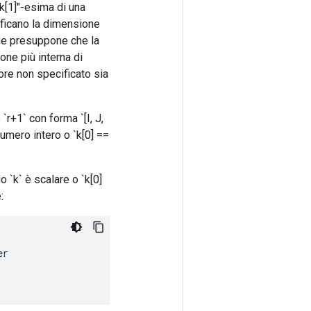
"k[1]"-esima di una
ificano la dimensione
one presuppone che la
one più interna di
ore non specificato sia
 `r+1` con forma `[I, J,
numero intero o `k[0] ==
 `k` è scalare o `k[0]
:
er