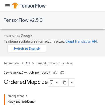
TensorFlow v2.5.0
Ta strona została przetłumaczona przez
Cloud Translation API
.
TensorFlow
API
TensorFlow v2.5.0
Java
Czy te wskazówki były pomocne?
Ordered
Map
Size
Na tej stronie
Klasy zagnieżdżone