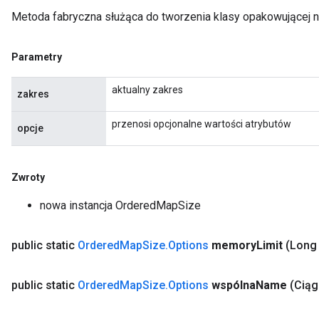
Metoda fabryczna służąca do tworzenia klasy opakowującej
Parametry
aktualny zakres
zakres
przenosi opcjonalne wartości atrybutów
opcje
Zwroty
nowa instancja OrderedMapSize
public static
Ordered
Map
Size
.
Options
memory
Limit
(Long
public static
Ordered
Map
Size
.
Options
wspólna
Name
(Ciąg