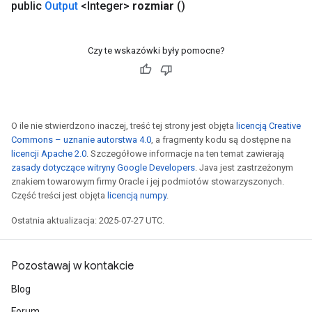
public
Output
<Integer>
rozmiar
()
Czy te wskazówki były pomocne?
O ile nie stwierdzono inaczej, treść tej strony jest objęta
licencją Creative
Commons – uznanie autorstwa 4.0
, a fragmenty kodu są dostępne na
licencji Apache 2.0
. Szczegółowe informacje na ten temat zawierają
zasady dotyczące witryny Google Developers
. Java jest zastrzeżonym
znakiem towarowym firmy Oracle i jej podmiotów stowarzyszonych.
Część treści jest objęta
licencją numpy
.
Ostatnia aktualizacja: 2025-07-27 UTC.
Pozostawaj w kontakcie
Blog
Forum