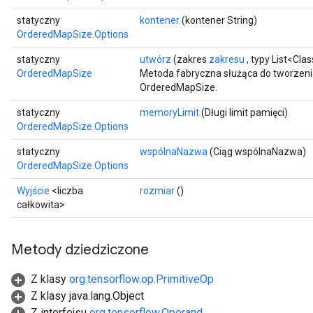
statyczny
kontener
(kontener String)
OrderedMapSize.Options
statyczny
utwórz
(zakres
zakresu
, typy List<Cla
OrderedMapSize
Metoda fabryczna służąca do tworzeni
OrderedMapSize.
statyczny
memoryLimit
(Długi limit pamięci)
OrderedMapSize.Options
statyczny
wspólnaNazwa
(Ciąg wspólnaNazwa)
OrderedMapSize.Options
ize
Wyjście
<liczba
rozmiar
()
całkowita>
Metody dziedziczone
Requantize
Z klasy
org.tensorflow.op.PrimitiveOp
ize
Z klasy java.lang.Object
AndReluAndRequantize
Z interfejsu
org.tensorflow.Operand