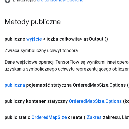
u
uAndRequantize
Metody publiczne
AndRelu
publiczne
wyjście
<liczba całkowita>
as
Output
()
AndReluAndRequantize
Zwraca symboliczny uchwyt tensora.
ize
Dane wejściowe operacji TensorFlow są wynikami innej operac
Requantize
uzyskania symbolicznego uchwytu reprezentującego obliczen
ize
publiczna
pojemność
statyczna Ordered
Map
Size
.
Options
publiczny
kontener
statyczny
Ordered
Map
Size
.
Options
(k
public static
Ordered
Map
Size
create
(
Zakres
zakresu
,
Lis