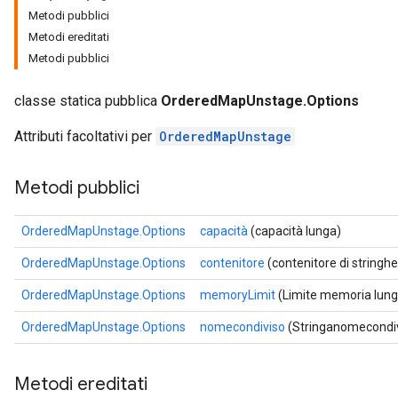
Metodi pubblici
Metodi ereditati
Metodi pubblici
classe statica pubblica
OrderedMapUnstage.Options
Attributi facoltativi per
OrderedMapUnstage
Metodi pubblici
OrderedMapUnstage.Options
capacità
(capacità lunga)
OrderedMapUnstage.Options
contenitore
(contenitore di stringhe
OrderedMapUnstage.Options
memoryLimit
(Limite memoria lung
OrderedMapUnstage.Options
nomecondiviso
(Stringanomecondiv
Metodi ereditati