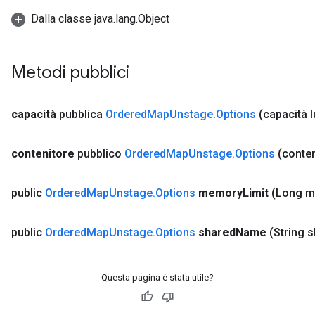
Dalla classe java.lang.Object
Metodi pubblici
capacità
pubblica
Ordered
Map
Unstage
.
Options
(capacità 
ize
contenitore
pubblico
Ordered
Map
Unstage
.
Options
(conten
public
Ordered
Map
Unstage
.
Options
memory
Limit
(Long 
Requantize
public
Ordered
Map
Unstage
.
Options
shared
Name
(String 
ize
AndReluAndRequantize
u
Questa pagina è stata utile?
uAndRequantize