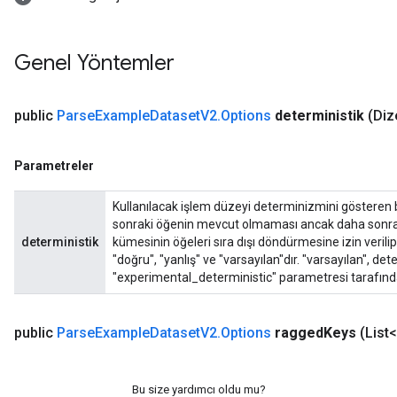
Requantize
ize
Genel Yöntemler
AndReluAndRequantize
u
uAndRequantize
public
Parse
Example
Dataset
V2
.
Options
deterministik
(Diz
Parametreler
AndRelu
AndReluAndRequantize
Kullanılacak işlem düzeyi determinizmini gösteren b
sonraki öğenin mevcut olmaması ancak daha sonrak
ize
deterministik
kümesinin öğeleri sıra dışı döndürmesine izin verili
"doğru", "yanlış" ve "varsayılan"dır. "varsayılan", d
"experimental_deterministic" parametresi tarafından 
Requantize
ize
public
Parse
Example
Dataset
V2
.
Options
ragged
Keys
(List
Bu size yardımcı oldu mu?