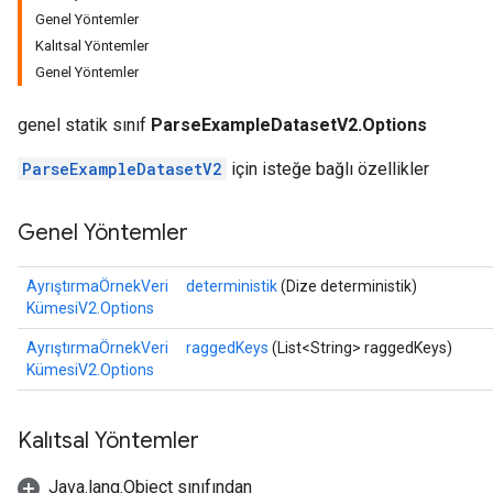
Genel Yöntemler
Kalıtsal Yöntemler
Genel Yöntemler
genel statik sınıf
ParseExampleDatasetV2.Options
ParseExampleDatasetV2
için isteğe bağlı özellikler
Genel Yöntemler
AyrıştırmaÖrnekVeri
deterministik
(Dize deterministik)
KümesiV2.Options
AyrıştırmaÖrnekVeri
raggedKeys
(List<String> raggedKeys)
KümesiV2.Options
ize
Kalıtsal Yöntemler
Java.lang.Object sınıfından