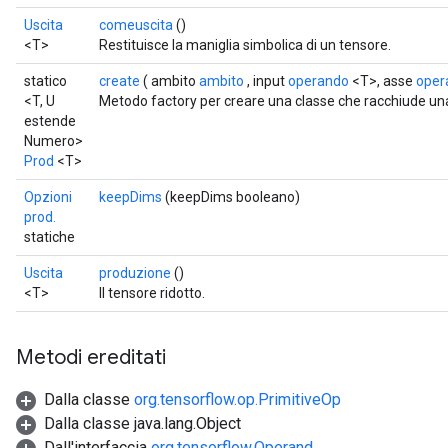
AndRelu
Uscita
comeuscita
()
AndReluAndRequantize
<T>
Restituisce la maniglia simbolica di un tensore.
ize
statico
create
( ambito
ambito
, input
operando
<T>, asse
oper
<T, U
Metodo factory per creare una classe che racchiude un
estende
Requantize
Numero>
ize
Prod
<T>
Opzioni
keepDims
(keepDims booleano)
prod.
statiche
Uscita
produzione
()
<T>
Il tensore ridotto.
Metodi ereditati
Dalla classe
org.tensorflow.op.PrimitiveOp
Dalla classe java.lang.Object
Dall'interfaccia
org.tensorflow.Operand