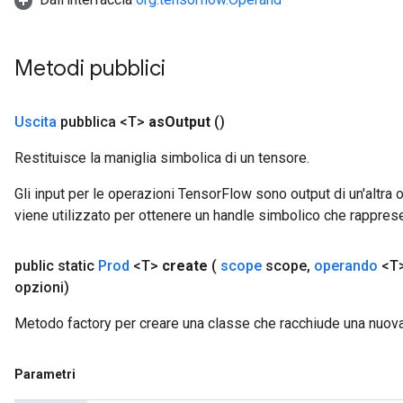
Metodi pubblici
Uscita
pubblica <T>
as
Output
()
Restituisce la maniglia simbolica di un tensore.
Gli input per le operazioni TensorFlow sono output di un'alt
viene utilizzato per ottenere un handle simbolico che rappresent
public static
Prod
<T>
create
(
scope
scope
,
operando
<T>
opzioni)
Metodo factory per creare una classe che racchiude una nuov
Parametri