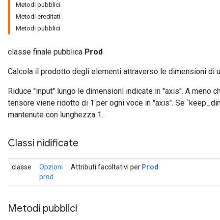
Metodi pubblici
Metodi ereditati
Metodi pubblici
classe finale pubblica
Prod
Calcola il prodotto degli elementi attraverso le dimensioni di 
ize
Riduce "input" lungo le dimensioni indicate in "axis". A meno c
tensore viene ridotto di 1 per ogni voce in "axis". Se `keep_d
mantenute con lunghezza 1.
Classi nidificate
Requantize
ize
AndReluAndRequantize
Prod
classe
Opzioni
Attributi facoltativi per
u
prod
uAndRequantize
Metodi pubblici