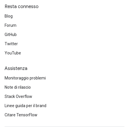
ters
Resta connesso
metersGradAccumDebug
ropParameters
Blog
s
Forum
ersGradAccumDebug
GitHub
atorParameters
imatorParametersGradAccumDebug
Twitter
ghtParameters
YouTube
meters
ametersGradAccumDebug
Assistenza
adParameters
Monitoraggio problemi
radParametersGradAccumDebug
rameters
Note di rilascio
ParametersGradAccumDebug
Stack Overflow
eters
Linee guida per il brand
metersGradAccumDebug
ientDescentParameters
Citare TensorFlow
dientDescentParametersGradAccumDebug