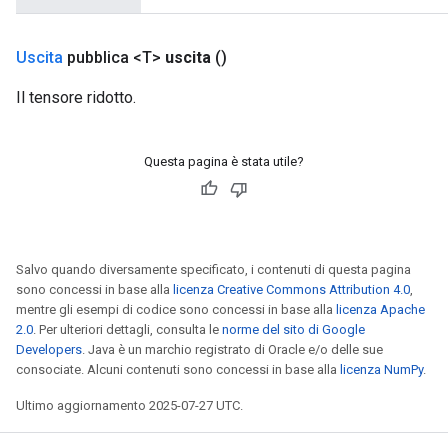
Uscita
pubblica <T>
uscita
()
Il tensore ridotto.
Questa pagina è stata utile?
Salvo quando diversamente specificato, i contenuti di questa pagina
sono concessi in base alla
licenza Creative Commons Attribution 4.0
,
mentre gli esempi di codice sono concessi in base alla
licenza Apache
m
2.0
. Per ulteriori dettagli, consulta le
norme del sito di Google
Developers
. Java è un marchio registrato di Oracle e/o delle sue
rs
consociate. Alcuni contenuti sono concessi in base alla
licenza NumPy
.
ersGradAccumDebug
Ultimo aggiornamento 2025-07-27 UTC.
eters
metersGradAccumDebug