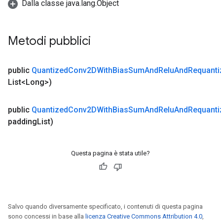
Dalla classe java.lang.Object
Metodi pubblici
public
Quantized
Conv2DWith
Bias
Sum
And
Relu
And
Requanti
List<Long>)
public
Quantized
Conv2DWith
Bias
Sum
And
Relu
And
Requanti
padding
List)
Questa pagina è stata utile?
Salvo quando diversamente specificato, i contenuti di questa pagina
sono concessi in base alla
licenza Creative Commons Attribution 4.0
,