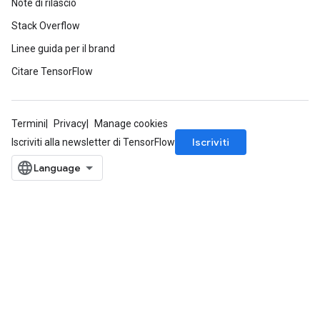
Note di rilascio
Stack Overflow
Linee guida per il brand
Citare TensorFlow
Termini
Privacy
Manage cookies
Iscriviti
Iscriviti alla newsletter di TensorFlow
m
rs
ersGradAccumDebug