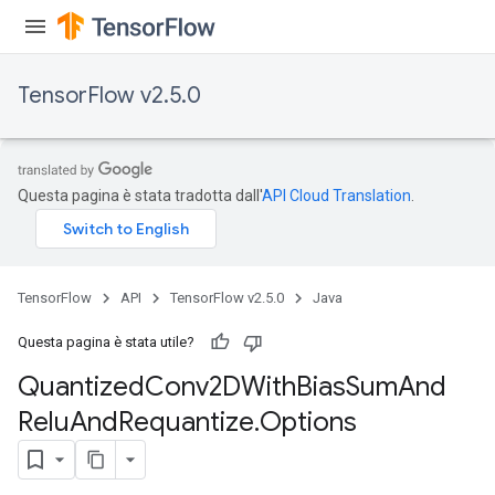
TensorFlow v2.5.0
Questa pagina è stata tradotta dall'
API Cloud Translation
.
ize
TensorFlow
API
TensorFlow v2.5.0
Java
Requantize
Questa pagina è stata utile?
ize
Quantized
Conv2DWith
Bias
Sum
And
AndReluAndRequantize
Relu
And
Requantize
.
Options
u
uAndRequantize