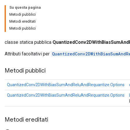
Su questa pagina
Metodi pubblici
AndRelu
Metodi ereditati
AndReluAndRequantize
Metodi pubblici
ize
classe statica pubblica
QuantizedConv2DWithBiasSumAndR
Attributi facoltativi per
QuantizedConv2DWithBiasSumAndR
Requantize
ize
Metodi pubblici
QuantizedConv2DWithBiasSumAndReluAndRequantize.Options
QuantizedConv2DWithBiasSumAndReluAndRequantize.Options
Metodi ereditati