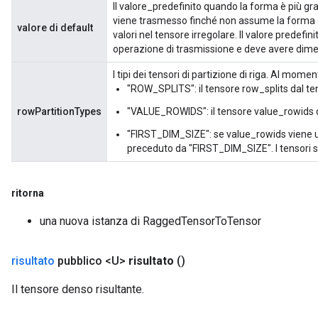
Il valore_predefinito quando la forma è più gra
ientDescentParameters
viene trasmesso finché non assume la forma de
valore di default
dientDescentParametersGradAccumDebug
valori nel tensore irregolare. Il valore predef
operazione di trasmissione e deve avere dimensi
I tipi dei tensori di partizione di riga. Al mom
"ROW_SPLITS": il tensore row_splits dal ten
rowPartitionTypes
"VALUE_ROWIDS": il tensore value_rowids d
"FIRST_DIM_SIZE": se value_rowids viene ut
preceduto da "FIRST_DIM_SIZE". I tensori so
ritorna
una nuova istanza di RaggedTensorToTensor
risultato
pubblico <U>
risultato
()
Il tensore denso risultante.