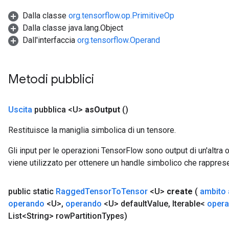
Dalla classe
org.tensorflow.op.PrimitiveOp
Dalla classe java.lang.Object
Dall'interfaccia
org.tensorflow.Operand
Metodi pubblici
Uscita
pubblica <U>
as
Output
()
Restituisce la maniglia simbolica di un tensore.
Gli input per le operazioni TensorFlow sono output di un'alt
viene utilizzato per ottenere un handle simbolico che rappresent
public static
Ragged
Tensor
To
Tensor
<U>
create
(
ambito
m
operando
<U>
,
operando
<U> default
Value
,
Iterable<
oper
List<String> row
Partition
Types)
rs