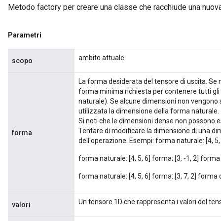
Metodo factory per creare una classe che racchiude una nuo
ersGradAccumDebug
eters
metersGradAccumDebug
Parametri
ters
metersGradAccumDebug
ambito attuale
scopo
ropParameters
s
La forma desiderata del tensore di uscita. Se n
ersGradAccumDebug
forma minima richiesta per contenere tutti gli
naturale). Se alcune dimensioni non vengono s
atorParameters
utilizzata la dimensione della forma naturale.
imatorParametersGradAccumDebug
Si noti che le dimensioni dense non possono 
ghtParameters
Tentare di modificare la dimensione di una di
forma
meters
dell'operazione. Esempi: forma naturale: [4, 5, 
ametersGradAccumDebug
forma naturale: [4, 5, 6] forma: [3, -1, 2] forma d
adParameters
radParametersGradAccumDebug
forma naturale: [4, 5, 6] forma: [3, 7, 2] forma di
rameters
ParametersGradAccumDebug
Un tensore 1D che rappresenta i valori del tens
valori
eters
metersGradAccumDebug