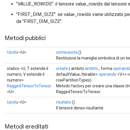
"VALUE_ROWIDS": il tensore value_rowids dal tensore ir
"FIRST_DIM_SIZE": se value_rowids viene utilizzato per
da "FIRST_DIM_SIZE".
Metodi pubblici
Uscita
<U>
comeuscita
()
Restituisce la maniglia simbolica di un t
statico <U, T estende il
create
( ambito
ambito
, forma
operand
numero, V estende il
defaultValue, Iterable<
operando
<V>> ro
numero>
rowPartitionTypes)
RaggedTensorToTensor
Metodo factory per creare una classe c
<U>
RaggedTensorToTensor.
Uscita
<U>
risultato
()
Il tensore denso risultante.
Metodi ereditati