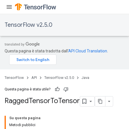
uAndRequantize
TensorFlow v2.5.0
AndRelu
AndReluAndRequantize
ize
Questa pagina è stata tradotta dall'
API Cloud Translation
.
Requantize
ize
TensorFlow
API
TensorFlow v2.5.0
Java
Questa pagina è stata utile?
Ragged
Tensor
To
Tensor
Su questa pagina
Metodi pubblici